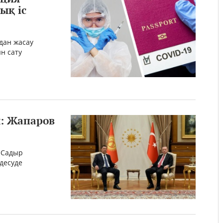
ық іс
дан жасау
н сату
ы: Жапаров
 Садыр
десуде