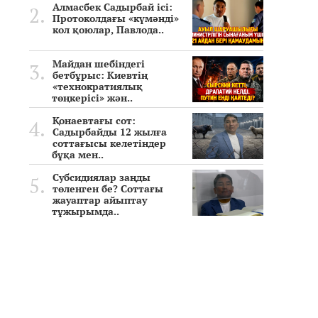
Алмасбек Садырбай ісі:
Протоколдағы «күмәнді»
кол қоюлар, Павлода..
Майдан шебіндегі
бетбұрыс: Киевтің
«технократиялық
төңкерісі» жән..
Қонаевтағы сот:
Садырбайды 12 жылға
соттағысы келетіндер
бұқа мен..
Субсидиялар заңды
төленген бе? Соттағы
жауаптар айыптау
тұжырымда..