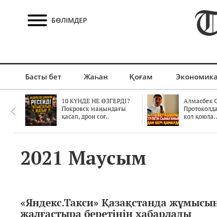
БӨЛІМДЕР
Басты бет
Жаһан
Қоғам
Экономик
10 КҮНДЕ НЕ ӨЗГЕРДІ?
Алмасбек С
Покровск маңындағы
Протоколд
қасап, дрон соғ..
кол қоюла.
2021 Маусым
«Яндекс.Такси» Қазақстанда жұмысы
жалғастыра беретінін хабарлады