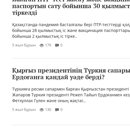
паспортын сату бойынша 30 қылмыст
тіркелді
Қазақстанда пандемия басталғалы бері ПТР-тесттерді қол
бойынша 28 қылмыстық іс және вакцинация паспорттары
бойынша 2 қылмыстық іс тірке..
5 жыл бұрын
179
0
Қырғыз президентінің Түркия сапар
Ердоғанға қандай уәде берді?
Түркияға ресми сапармен барған Қырғызстан президенті
Жапаров Түркия президенті Режеп Тайып Ердоғанмен кез
Фетхуллах Гүлен және оның жақтас..
5 жыл бұрын
130
0