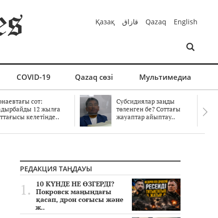
Қазақ
قازاق
Qazaq
English
COVID-19
Qazaq сөзі
Мультимедиа
онаевтағы сот:
Субсидиялар заңды
адырбайды 12 жылға
төленген бе? Соттағы
ттағысы келетінде..
жауаптар айыптау..
РЕДАКЦИЯ ТАҢДАУЫ
10 КҮНДЕ НЕ ӨЗГЕРДІ?
Покровск маңындағы
қасап, дрон соғысы және
ж..