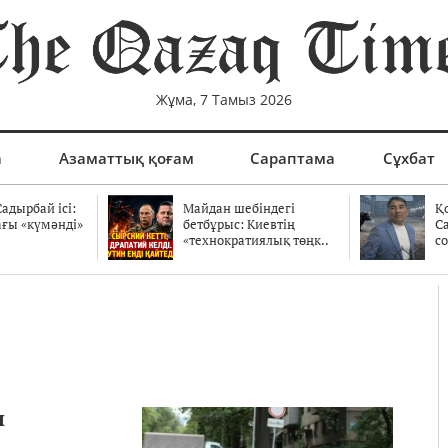
Жұма, 7 Тамыз 2026
а
Азаматтық қоғам
Сараптама
Сұхбат
адырбай ісі:
Майдан шебіндегі
Қ
ағы «күмәнді»
бетбұрыс: Киевтің
С
.
«технократиялық төңк..
со
н