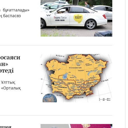
а бұғатталады»
ң баспасөз
осаяси
ан»
теді
Р Ұлттық
а «Орталық
ация