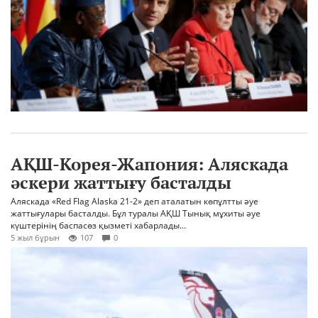
АҚШ-Корея-Жапония: Аляскада
әскери жаттығу басталды
Аляскада «Red Flag Alaska 21-2» деп аталатын көпұлтты әуе
жаттығулары басталды. Бұл туралы АҚШ Тынық мұхиты әуе
күштерінің баспасөз қызметі хабарлады...
5 жыл бұрын
107
0