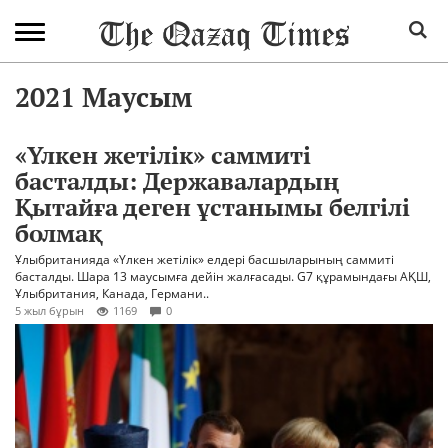
2021 Маусым
«Үлкен жетілік» саммиті
басталды: Державалардың
Қытайға деген ұстанымы белгілі
болмақ
Ұлыбританияда «Үлкен жетілік» елдері басшыларының саммиті
басталды. Шара 13 маусымға дейін жалғасады. G7 құрамындағы АҚШ,
Ұлыбритания, Канада, Германи..
5 жыл бұрын
1169
0