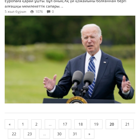
Еуропаға қарай ұшты. Бұл оның Ақ үй қожайыны болғаннан бергі
алғашқы мемлекеттік сапары. ..
5 жыл бұрын
1076
0
«
1
2
...
17
18
19
20
21
22
23
...
30
31
»