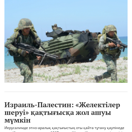
Израиль-Палестин: «Желектілер
шеруі» қақтығысқа жол ашуы
мүмкін
Иерусалимде этно-аралық қақтығыстың оты қайта тұтану қаупінеде