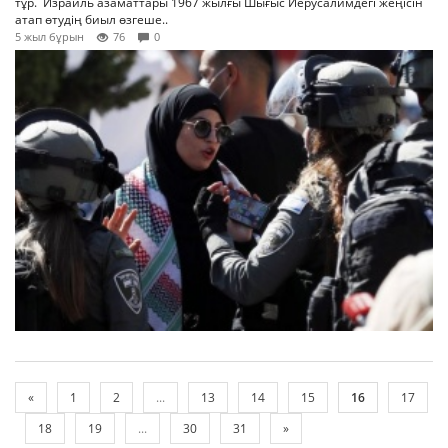
тұр. Израиль азаматтары 1967 жылғы Шығыс Иерусалимдегі жеңісін
атап өтудің биыл өзгеше..
5 жыл бұрын
76
0
«
1
2
...
13
14
15
16
17
18
19
...
30
31
»