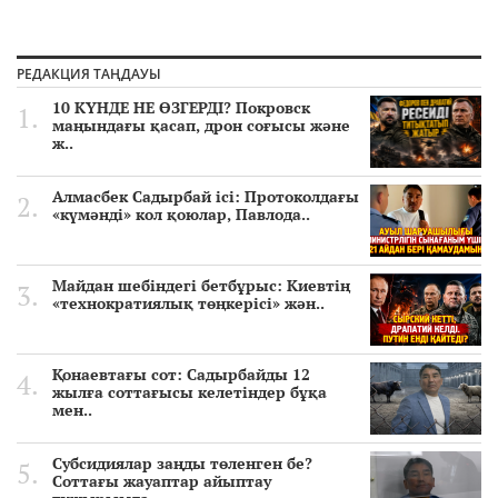
РЕДАКЦИЯ ТАҢДАУЫ
10 КҮНДЕ НЕ ӨЗГЕРДІ? Покровск
маңындағы қасап, дрон соғысы және
ж..
Алмасбек Садырбай ісі: Протоколдағы
«күмәнді» кол қоюлар, Павлода..
Майдан шебіндегі бетбұрыс: Киевтің
«технократиялық төңкерісі» жән..
Қонаевтағы сот: Садырбайды 12
жылға соттағысы келетіндер бұқа
мен..
Субсидиялар заңды төленген бе?
Соттағы жауаптар айыптау