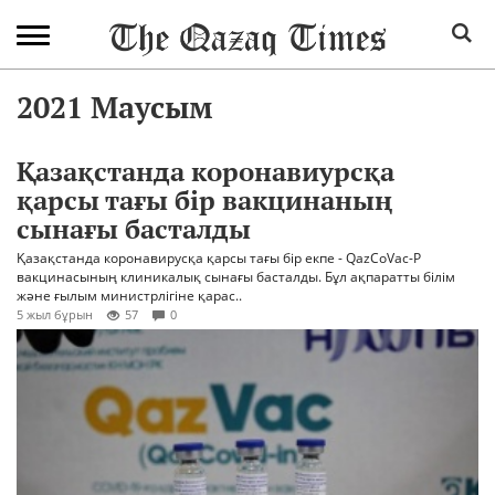
2021 Маусым
Қазақстанда коронавиурсқа
қарсы тағы бір вакцинаның
сынағы басталды
Қазақстанда коронавирусқа қарсы тағы бір екпе - QazCoVac-P
вакцинасының клиникалық сынағы басталды. Бұл ақпаратты білім
және ғылым министрлігіне қарас..
5 жыл бұрын
57
0