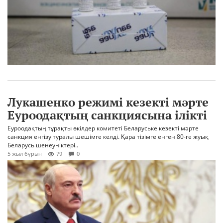
Лукашенко режимі кезекті мәрте
Еуроодақтың санкциясына ілікті
Еуроодақтың тұрақты өкілдер комитеті Беларуське кезекті мәрте
санкция енгізу туралы шешімге келді. Қара тізімге енген 80-ге жуық
Беларусь шенеуніктері..
5 жыл бұрын
79
0