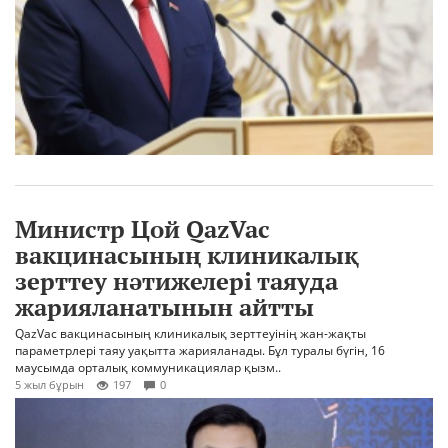
Министр Цой QazVac
вакцинасының клиникалық
зерттеу нәтижелері таяуда
жарияланатынын айтты
QazVac вакцинасының клиникалық зерттеуінің жан-жақты
параметрлері таяу уақытта жарияланады. Бұл туралы бүгін, 16
маусымда орталық коммуникациялар қызм..
5 жыл бұрын
197
0