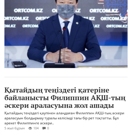
Қытайдың теңіздегі қатеріне
байланысты Филиппин АҚШ-тың
әскери араласуына жол ашады
Қытайдың теңіздегі қаупінен алаңдаған Филиппин АҚШ-тың әскери
араласуын болдырмау туралы келісімді тағы бір рет тоқтатты. Бұл
әрекет Филиппинге әскери..
5 жыл бұрын
104
0