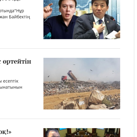
сотында"Нұр
жан Байбектің
 өртейтін
 есептік
алынатынын
оқ!»