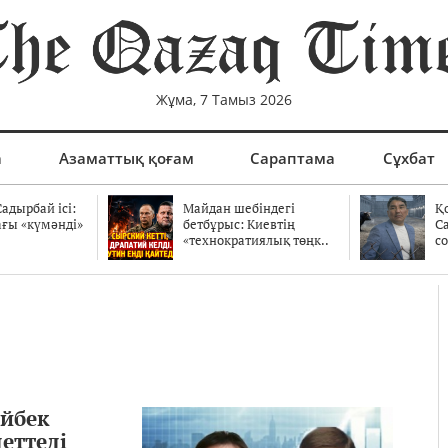
Жұма, 7 Тамыз 2026
а
Азаматтық қоғам
Сараптама
Сұхбат
адырбай ісі:
Майдан шебіндегі
Қ
ағы «күмәнді»
бетбұрыс: Киевтің
С
.
«технократиялық төңк..
со
йбек
еттеді