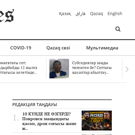
Қазақ
قازاق
Qazaq
English
COVID-19
Qazaq сөзі
Мультимедиа
онаевтағы сот:
Субсидиялар заңды
адырбайды 12 жылға
төленген бе? Соттағы
ттағысы келетінде..
жауаптар айыптау..
РЕДАКЦИЯ ТАҢДАУЫ
10 КҮНДЕ НЕ ӨЗГЕРДІ?
Покровск маңындағы
қасап, дрон соғысы және
ж..