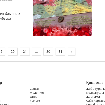
бен биылғы 31
«басқа
19
20
21
...
30
31
»
р
Қосымша
Саясат
Жоба турал
Мәдениет
Қолданушы
Өнер
Жарнама
і
Ғылым
Сайт картас
ақтары
Спорт
Кері байлан