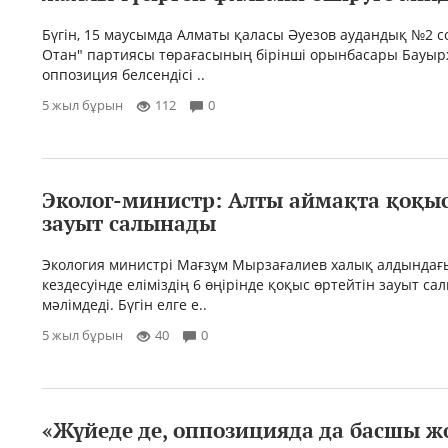
Бүгін, 15 маусымда Алматы қаласы Әуезов аудандық №2 
Отан" партиясы төрағасының бірінші орынбасары Бауыр
оппозиция белсендісі ..
5 жыл бұрын
112
0
Эколог-министр: Алты аймақта қоқыс
зауыт салынады
Экология министрі Мағзұм Мырзағалиев халық алдындағы
кездесуінде еліміздің 6 өңірінде қоқыс өртейтін зауыт с
мәлімдеді. Бүгін елге е..
5 жыл бұрын
40
0
«Жүйеде де, оппозицияда да басшы ж