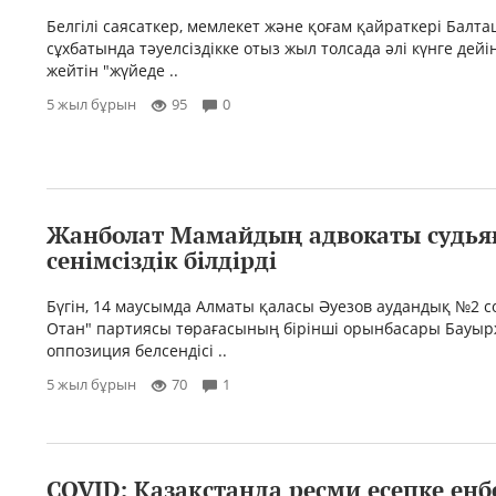
Белгілі саясаткер, мемлекет және қоғам қайраткері Балт
сұхбатында тәуелсіздікке отыз жыл толсада әлі күнге дей
жейтін "жүйеде ..
5 жыл бұрын
95
0
Жанболат Мамайдың адвокаты судья
сенімсіздік білдірді
Бүгін, 14 маусымда Алматы қаласы Әуезов аудандық №2 
Отан" партиясы төрағасының бірінші орынбасары Бауыр
оппозиция белсендісі ..
5 жыл бұрын
70
1
COVID: Қазақстанда ресми есепке енб