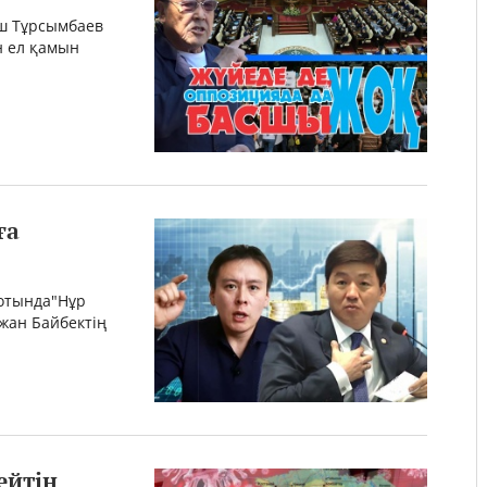
аш Тұрсымбаев
ін ел қамын
ға
сотында"Нұр
жан Байбектің
ейтін