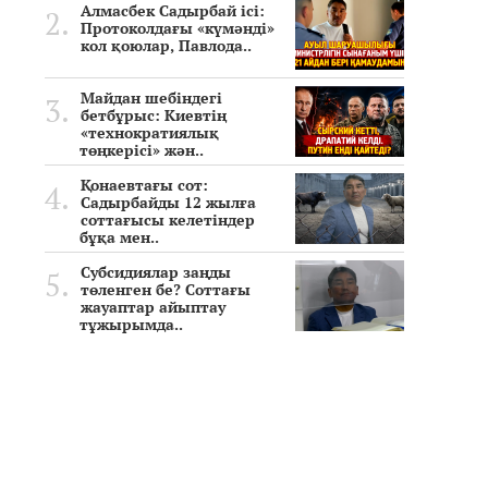
Алмасбек Садырбай ісі:
Протоколдағы «күмәнді»
кол қоюлар, Павлода..
Майдан шебіндегі
бетбұрыс: Киевтің
«технократиялық
төңкерісі» жән..
Қонаевтағы сот:
Садырбайды 12 жылға
соттағысы келетіндер
бұқа мен..
Субсидиялар заңды
төленген бе? Соттағы
жауаптар айыптау
тұжырымда..