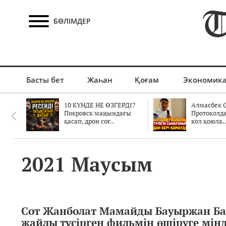
БӨЛІМДЕР
Басты бет
Жаһан
Қоғам
Экономик
10 КҮНДЕ НЕ ӨЗГЕРДІ?
Алмасбек С
Покровск маңындағы
Протоколд
қасап, дрон соғ..
кол қоюла.
2021 Маусым
Сот Жанболат Мамайды Бауыржан Ба
жайлы түсірген фильмін өшіруге мінд