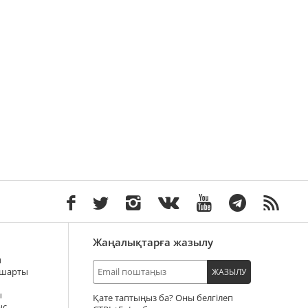
Жаңалықтарға жазылу
ы
 шарты
ЖАЗЫЛУ
ы
Қате таптыңыз ба? Оны белгілеп
ыс