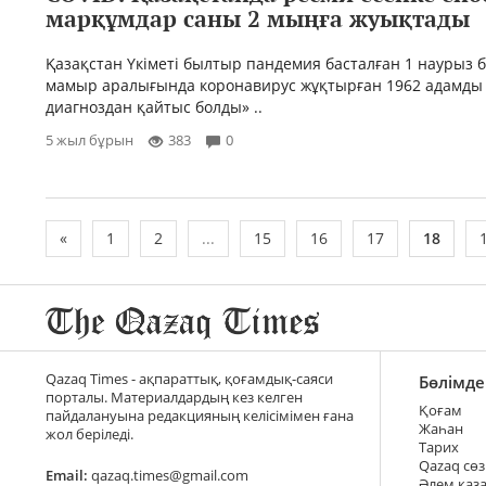
марқұмдар саны 2 мыңға жуықтады
Қазақстан Үкіметі былтыр пандемия басталған 1 наурыз 
мамыр аралығында коронавирус жұқтырған 1962 адамды 
диагноздан қайтыс болды» ..
5 жыл бұрын
383
0
«
1
2
...
15
16
17
18
Qazaq Times - ақпараттық, қоғамдық-саяси
Бөлімде
порталы. Материалдардың кез келген
Қоғам
пайдалануына редакцияның келісімімен ғана
Жаһан
жол беріледі.
Тарих
Qazaq сөз
Email:
qazaq.times@gmail.com
Әлем қаз