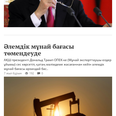
Әлемдік мұнай бағасы
төмендеуде
АҚШ президенті Дональд Трамп ОПЕК-ке (Мұнай экспорттаушы елдер
ұйымы) сес көрсетіп, қатаң мәлімдеме жасағаннан кейін әлемдік
мұнай бағасы арзандай бас..
7 жыл бұрын
192
0