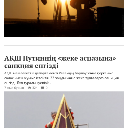
АҚШ Путиннің «жеке аспазына»
санкция енгізді
АҚШ мемлекеттік департаменті Ресейдің барлау және қорғаныс
саласымен жұмыс істейтін 33 заңды және жеке тұлғаларға санкция
енгізді. Бұл туралы «yeniaki..
7 жыл бұрын
324
0