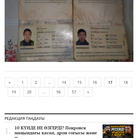
«
1
2
...
14
15
16
17
18
19
20
...
56
57
»
РЕДАКЦИЯ ТАҢДАУЫ
10 КҮНДЕ НЕ ӨЗГЕРДІ? Покровск
маңындағы қасап, дрон соғысы және
ж..