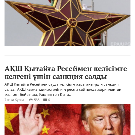
АҚШ Қытайға Ресеймен келісімге
келгені үшін санкция салды
АҚШ Қытайға Ресеймен сауда келісімін жасағаны үшін санкция
салды. АҚШ қаржы министрлігінің ресми сайтында жарияланған
мәлімет бойынша, Уашингтон Қыта..
7 жыл бұрын
533
0