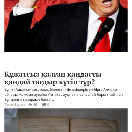
Құжатсыз қалған қандасты
қандай тағдыр күтіп тұр?
Бүгін «Адырна» қоғамдық бірлестігінің өкілдерімен бірге Алматы
облысы Жамбыл ауданы Үңгіртас ауылына сапарлай барып қайттық.
Бұл жолғы сапардың басты ..
7 жыл бұрын
861
0