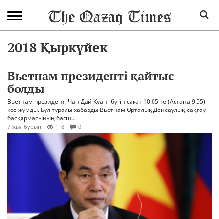
2018 Қыркүйек
Вьетнам президенті қайтыс
болды
Вьетнам президенті Чан Дай Куанг бүгін сағат 10:05 те (Астана 9:05)
көз жұмды. Бұл туралы хабарды Вьетнам Орталық Денсаулық сақтау
басқармасының басш..
7 жыл бұрын
118
0