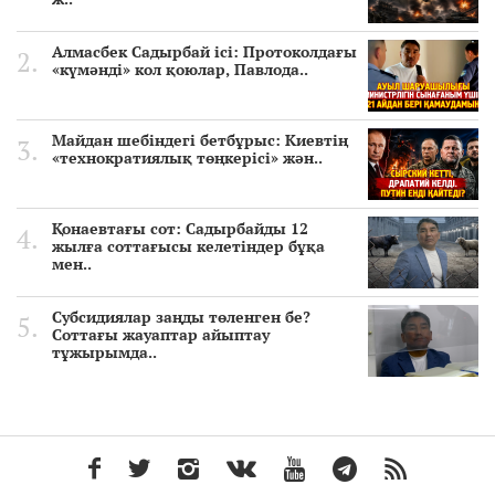
Алмасбек Садырбай ісі: Протоколдағы
«күмәнді» кол қоюлар, Павлода..
Майдан шебіндегі бетбұрыс: Киевтің
«технократиялық төңкерісі» жән..
Қонаевтағы сот: Садырбайды 12
жылға соттағысы келетіндер бұқа
мен..
Субсидиялар заңды төленген бе?
Соттағы жауаптар айыптау
тұжырымда..