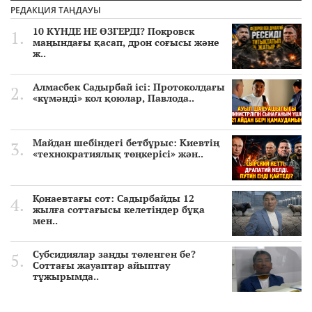
РЕДАКЦИЯ ТАҢДАУЫ
10 КҮНДЕ НЕ ӨЗГЕРДІ? Покровск
маңындағы қасап, дрон соғысы және
ж..
Алмасбек Садырбай ісі: Протоколдағы
«күмәнді» кол қоюлар, Павлода..
Майдан шебіндегі бетбұрыс: Киевтің
«технократиялық төңкерісі» жән..
Қонаевтағы сот: Садырбайды 12
жылға соттағысы келетіндер бұқа
мен..
Субсидиялар заңды төленген бе?
Соттағы жауаптар айыптау
тұжырымда..