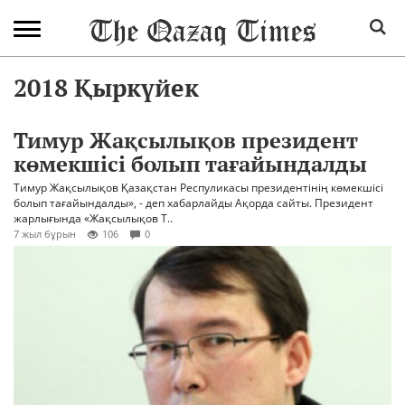
2018 Қыркүйек
Тимур Жақсылықов президент
көмекшісі болып тағайындалды
Тимур Жақсылықов Қазақстан Респуликасы президентінің көмекшісі
болып тағайындалды», - деп хабарлайды Ақорда сайты. Президент
жарлығында «Жақсылықов Т..
7 жыл бұрын
106
0