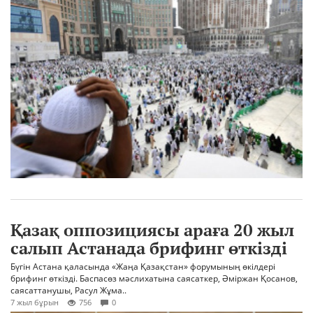
Қазақ оппозициясы араға 20 жыл
салып Астанада брифинг өткізді
Бүгін Астана қаласында «Жаңа Қазақстан» форумының өкілдері
брифинг өткізді. Баспасөз мәслихатына саясаткер, Әміржан Қосанов,
саясаттанушы, Расул Жұма..
7 жыл бұрын
756
0