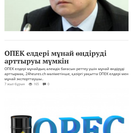
ОПЕК елдері мұнай өндіруді
арттыруы мүмкін
ОПЕК елдері мұнайдың әлемдік бағасын реттеу үшін мұнай өндіруді
арттырмақ. 24heures.ch мәліметінше, қазіргі уақытта ОПЕК елдері мен
мұнай экспорттаушы..
7 жыл бұрын
165
0