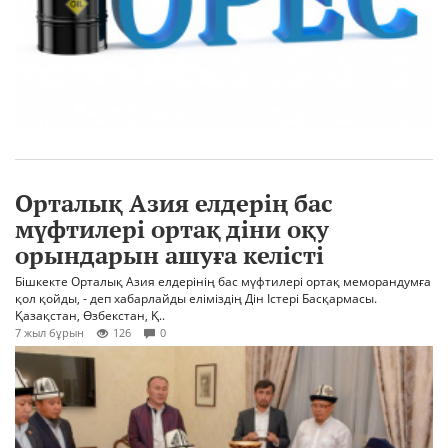
Орталық Азия елдерің бас
мүфтилері ортақ діни оқу
орындарын ашуға келісті
Бішкекте Орталық Азия елдерінің бас мүфтилері ортақ меморандумға
қол қойды, - деп хабарлайды еліміздің Дін Істері Басқармасы.
Қазақстан, Өзбекстан, Қ..
7 жыл бұрын
126
0