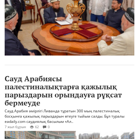
Сауд Арабиясы
палестиналықтарға қажылық
парыздарын орындауға рұқсат
бермеуде
Сауд Арабия әмірлігі Ливанда тұратын 300 мың палестиналық
босқынға қажылық парыздарын өтеуге тыйым салды. Бұл туралы
eadaily.com саудиялық басылым «Ал..
7 жыл бұрын
62
0