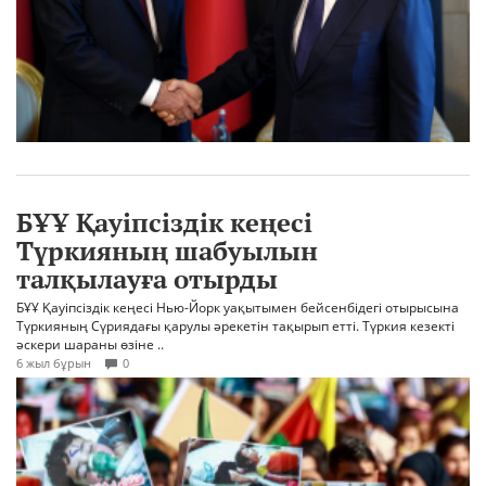
БҰҰ Қауіпсіздік кеңесі
Түркияның шабуылын
талқылауға отырды
БҰҰ Қауіпсіздік кеңесі Нью-Йорк уақытымен бейсенбідегі отырысына
Түркияның Сүриядағы қарулы әрекетін тақырып етті. Түркия кезекті
әскери шараны өзіне ..
6 жыл бұрын
0