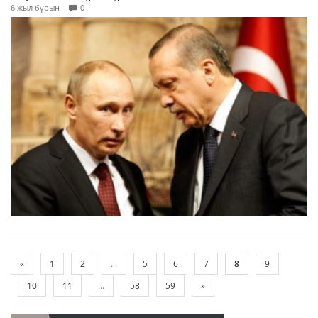
6 жыл бұрын
0
«
1
2
...
5
6
7
8
9
10
11
...
58
59
»