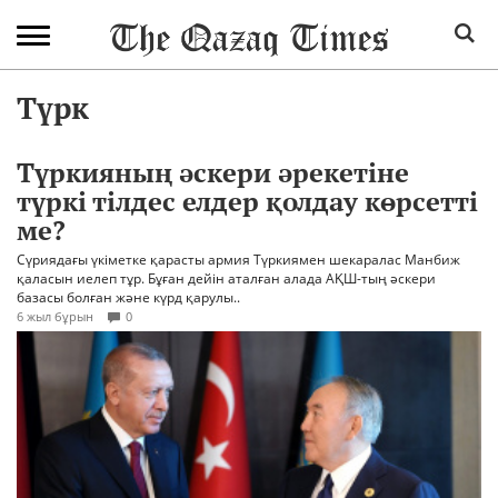
Түрк
Түркияның әскери әрекетіне
түркі тілдес елдер қолдау көрсетті
ме?
Сүриядағы үкіметке қарасты армия Түркиямен шекаралас Манбиж
қаласын иелеп тұр. Бұған дейін аталған алада АҚШ-тың әскери
базасы болған және күрд қарулы..
6 жыл бұрын
0