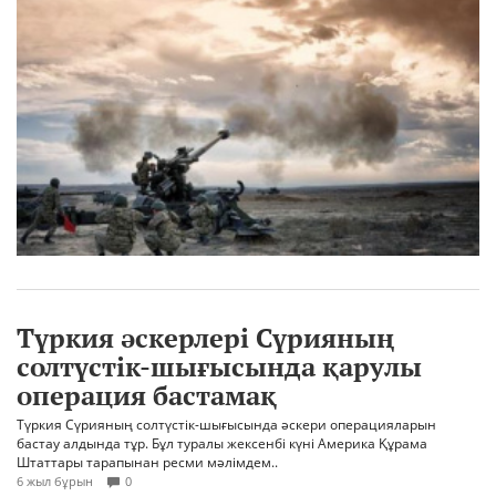
Түркия әскерлері Сүрияның
солтүстік-шығысында қарулы
операция бастамақ
Түркия Сүрияның солтүстік-шығысында әскери операцияларын
бастау алдында тұр. Бұл туралы жексенбі күні Америка Құрама
Штаттары тарапынан ресми мәлімдем..
6 жыл бұрын
0