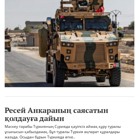
Ресей Анкараның саясатын
қолдауға дайын
Мәскеу тарабы Түркияның Сүрияда қауіпсіз аймақ құру туралы
ұсынысын қабылдамақ. Бұл туралы Түркия ақпарат құралдары
жазуда. Осыдан бұрын Түркияда өтке..