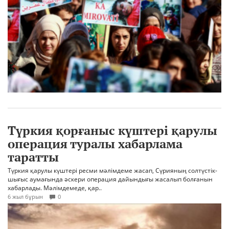
Түркия қорғаныс күштері қарулы
операция туралы хабарлама
таратты
Түркия қарулы күштері ресми мәлімдеме жасап, Сүрияның солтүстік-
шығыс аумағында әскери операция дайындығы жасалып болғанын
хабарлады. Мәлімдемеде, қар..
6 жыл бұрын
0