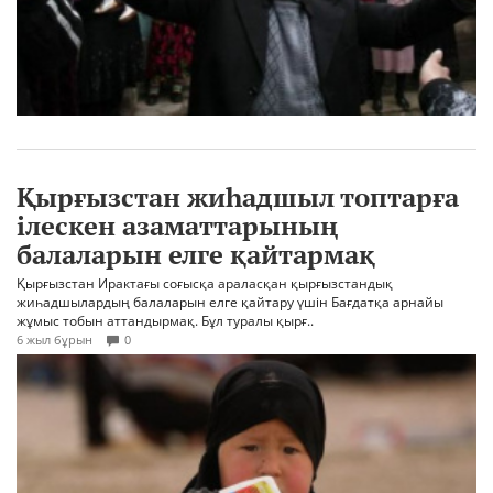
Қырғызстан жиһадшыл топтарға
ілескен азаматтарының
балаларын елге қайтармақ
Қырғызстан Ирактағы соғысқа араласқан қырғызстандық
жиһадшылардың балаларын елге қайтару үшін Бағдатқа арнайы
жұмыс тобын аттандырмақ. Бұл туралы қырғ..
6 жыл бұрын
0