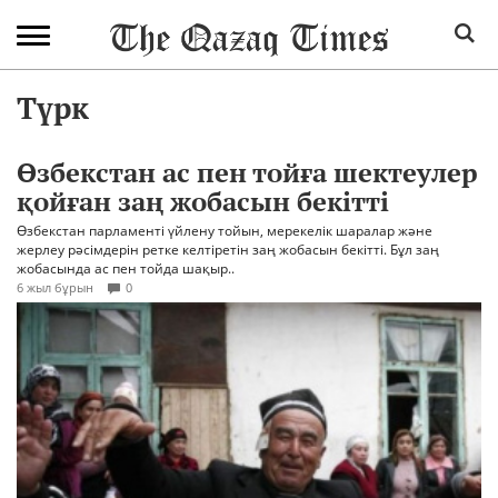
Түрк
Өзбекстан ас пен тойға шектеулер
қойған заң жобасын бекітті
Өзбекстан парламенті үйлену тойын, мерекелік шаралар және
жерлеу рәсімдерін ретке келтіретін заң жобасын бекітті. Бұл заң
жобасында ас пен тойда шақыр..
6 жыл бұрын
0