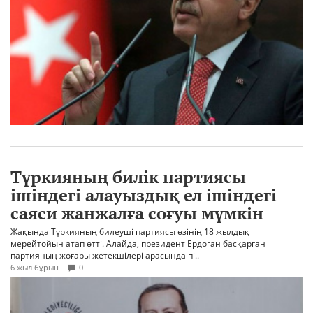
Түркияның билік партиясы
ішіндегі алауыздық ел ішіндегі
саяси жанжалға соғуы мүмкін
Жақында Түркияның билеуші партиясы өзінің 18 жылдық
мерейтойын атап өтті. Алайда, президент Ердоған басқарған
партияның жоғары жетекшілері арасында пі..
6 жыл бұрын
0