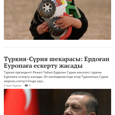
Түркия-Сүрия шекарасы: Ердоған
Еуропаға ескерту жасады
Түркия президенті Режеп Тайып Ердоған Сүрия мәселесі туралы
Еуропаға ескерту жасады. Ол мәлімдемесінде егер Түркияның Сүрия
жерінің солтүстігінде қауі..
6 жыл бұрын
0