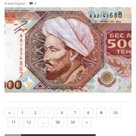
6 жыл бұрын
0
«
1
2
...
6
7
8
9
10
11
12
...
58
59
»