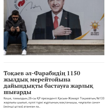
Тоқаев әл-Фарабидің 1150
жылдық мерейтойына
дайындықты бастауға жарлық
шығарды
Кеше, тамыздың 26-сы ҚР президенті Қасым-Жомарт Тоқаевтың №133
жарлығы шығып, күллі түркі жұртының мақтанышы, «мұғалім сәни»
(екінші ұстаз) атанған ға..