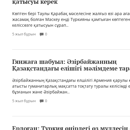
қатысуы керек
Көптен бері Таулы Қарабақ мәселесіне жалғыз өзі ара а
жасамақ болған Мәскеу енді Түркияны қамтыған көптеген
келіссөзге қатысуын сұрап..
5 жыл бұрын
0
Гянжаға шабуыл: Әзірбайжанның
Қазақстандағы елішігі мәлімдеме та
Әзірбайжанның Қазақстандағы елшілігі Армения қарулы 
атысты гуманитарлық мақсатта тоқтату туралы келісімді 
бұзғанын және Әзірбайжан..
5 жыл бұрын
0
Ердоған: Түркия өңірдегі өз мүддесін