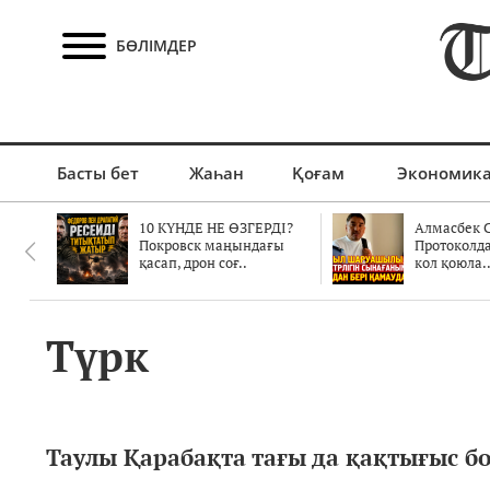
БӨЛІМДЕР
Басты бет
Жаһан
Қоғам
Экономик
10 КҮНДЕ НЕ ӨЗГЕРДІ?
Алмасбек С
Покровск маңындағы
Протоколд
қасап, дрон соғ..
кол қоюла.
Түрк
Таулы Қарабақта тағы да қақтығыс б