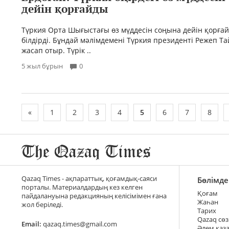
дейін қорғайды
Түркия Орта Шығыстағы өз мүддесін соңына дейін қорғ
білдірді. Бұндай мәлімдемені Түркия президенті Режеп Т
жасап отыр. Түрік ..
5 жыл бұрын
0
«
1
2
3
4
5
6
7
8
Qazaq Times - ақпараттық, қоғамдық-саяси
Бөлімде
порталы. Материалдардың кез келген
Қоғам
пайдалануына редакцияның келісімімен ғана
Жаһан
жол беріледі.
Тарих
Qazaq сөз
Email:
qazaq.times@gmail.com
Әлем қаз