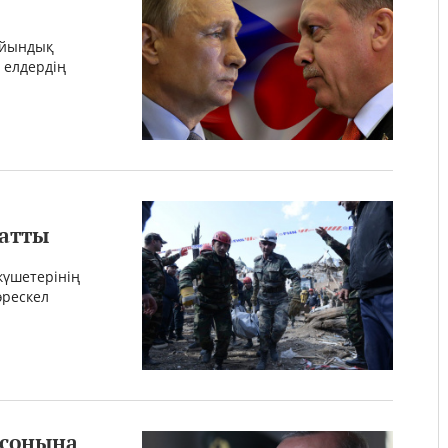
ғайындық
 елдердің
ратты
күшетерінің
өрескел
 соңына