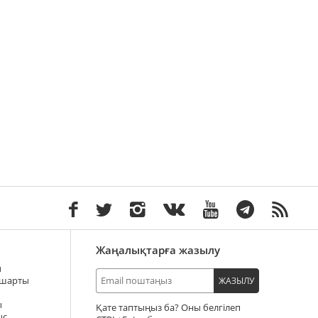
Жаңалықтарға жазылу
ы
 шарты
ЖАЗЫЛУ
ы
Қате таптыңыз ба? Оны белгілеп
ыс