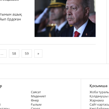
айтынын ашық
айып Ердоған
...
58
59
»
р
Қосымша
Саясат
Жоба турал
Мәдениет
Қолданушы
Өнер
Жарнама
і
Ғылым
Сайт картас
ақтары
Спорт
Кері байлан