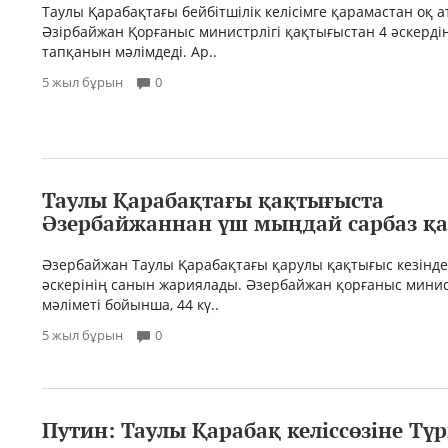
Таулы Қарабақтағы бейбітшілік келісімге қарамастан оқ а
Әзірбайжан Қорғаныс министрлігі қақтығыстан 4 әскерді
тапқанын мәлімдеді. Ар..
5 жыл бұрын
0
Таулы Қарабақтағы қақтығыста
Әзербайжаннан үш мыңдай сарбаз қа
Әзербайжан Таулы Қарабақтағы қарулы қақтығыс кезінде
әскерінің санын жариялады. Әзербайжан қорғаныс минис
мәліметі бойынша, 44 кү..
5 жыл бұрын
0
Путин: Таулы Қарабақ келіссөзіне Түр