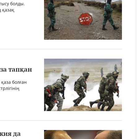
тысу болды.
ң қазақ
за тапқан
 қаза болған
трлігінің
кия да