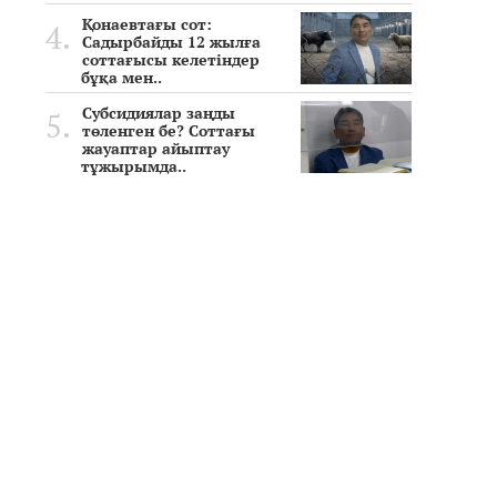
Қонаевтағы сот:
Садырбайды 12 жылға
соттағысы келетіндер
бұқа мен..
Субсидиялар заңды
төленген бе? Соттағы
жауаптар айыптау
тұжырымда..