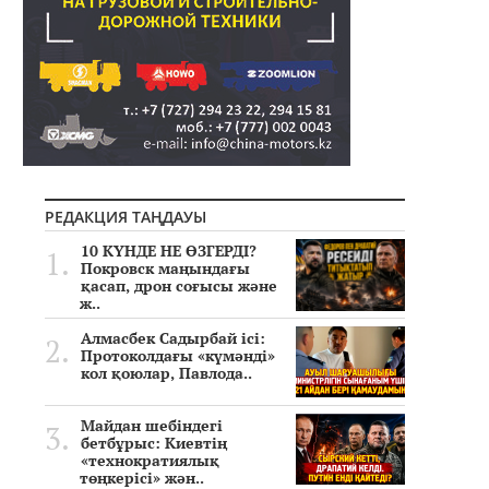
РЕДАКЦИЯ ТАҢДАУЫ
10 КҮНДЕ НЕ ӨЗГЕРДІ?
Покровск маңындағы
қасап, дрон соғысы және
ж..
Алмасбек Садырбай ісі:
Протоколдағы «күмәнді»
кол қоюлар, Павлода..
Майдан шебіндегі
бетбұрыс: Киевтің
«технократиялық
төңкерісі» жән..