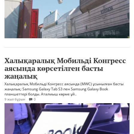
Халықаралық Мобильді Конгресс
аясында көрсетілген басты
жаңалық
Халықаралық Мобильді Конгресс аясында (MWC) ұсынылған басты
жаңалық: Samsung Galaxy Tab S3 пен Samsung Galaxy Book
планшеттері болды. Аталмыш көрме ұй..
9 жыл бұрын
0