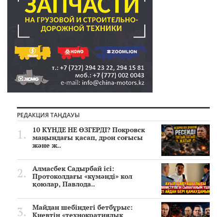
РЕДАКЦИЯ ТАҢДАУЫ
10 КҮНДЕ НЕ ӨЗГЕРДІ? Покровск
маңындағы қасап, дрон соғысы
және ж..
Алмасбек Садырбай ісі:
Протоколдағы «күмәнді» кол
қоюлар, Павлода..
Майдан шебіндегі бетбұрыс:
Киевтің «технократиялық