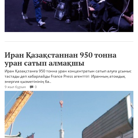
Иран Қазақстаннан 950 тонна
уран сатып алмақшы
Иран Қазақстанға 950 тонна уран концентратын сатып алуға ұсыныс
тастады деп хабарлайды France Press агенттігі Иранның атомдық
энергия қызметінінің ба..
9 жыл бұрын
0