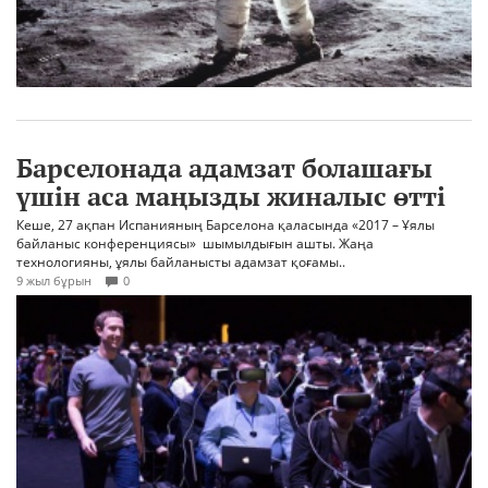
Барселонада адамзат болашағы
үшін аса маңызды жиналыс өтті
Кеше, 27 ақпан Испанияның Барселона қаласында «2017 – Ұялы
байланыс конференциясы» шымылдығын ашты. Жаңа
технологияны, ұялы байланысты адамзат қоғамы..
9 жыл бұрын
0