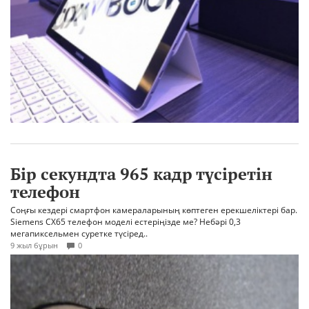
Бір секундта 965 кадр түсіретін
телефон
Соңғы кездері смартфон камераларының көптеген ерекшеліктері бар.
Siemens CX65 телефон моделі естеріңізде ме? Небәрі 0,3
мегапиксельмен суретке түсіред..
9 жыл бұрын
0