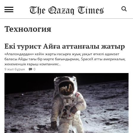
Технология
Екі турист Айға аттанғалы жатыр
«Апалондардан» кейін жарты ғасырға жуық уақыт өткелі адамзат
баласы Айды тағы бір мәрте бағындырмақ. SpaceX атты америкалық
жекеменшік ғарыш компанияс..
9 жыл бұрын
0