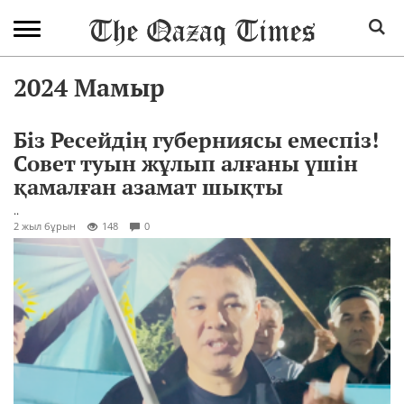
2024 Мамыр
Біз Ресейдің губерниясы емеспіз!
Совет туын жұлып алғаны үшін
қамалған азамат шықты
..
2 жыл бұрын
148
0