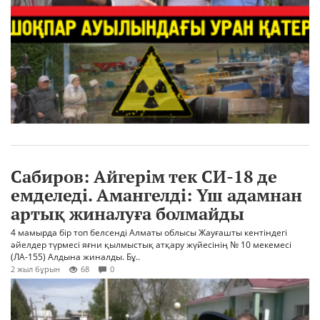
Сабиров: Айгерім тек СИ-18 де
емделеді. Амангелді: Үш адамнан
артық жиналуға болмайды
4 мамырда бір топ белсенді Алматы облысы Жауғашты кентіндегі
әйелдер түрмесі яғни қылмыстық атқару жүйесінің № 10 мекемесі
(ЛА-155) Алдына жиналды. Бұ..
2 жыл бұрын
68
0