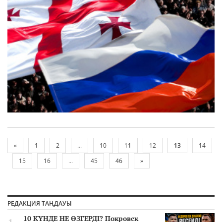
«
1
2
...
10
11
12
13
14
15
16
...
45
46
»
РЕДАКЦИЯ ТАҢДАУЫ
10 КҮНДЕ НЕ ӨЗГЕРДІ? Покровск