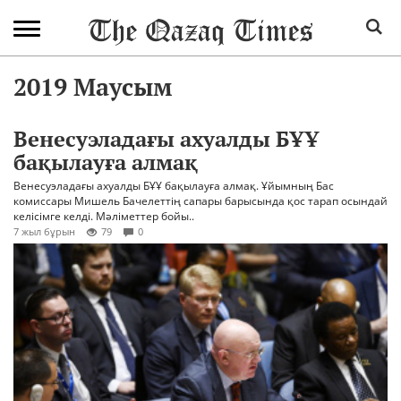
2019 Маусым
Венесуэладағы ахуалды БҰҰ
бақылауға алмақ
Венесуэладағы ахуалды БҰҰ бақылауға алмақ. Ұйымның Бас
комиссары Мишель Бачелеттің сапары барысында қос тарап осындай
келісімге келді. Мәліметтер бойы..
7 жыл бұрын
79
0