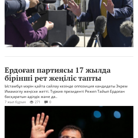
Ердоған партиясы 17 жылда
бірінші рет жеңіліс тапты
Ыстамбұл мэрін қайта сайлау кезінде оппозиция кандидаты Экрем
Имамоглу жеңіске жетті. Түркия президенті Режеп Тайып Ердоған
басқаратын әділдік және да..
7 жыл бұрын
271
0