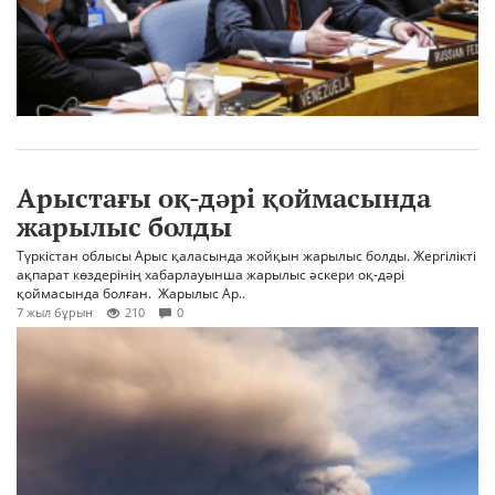
Арыстағы оқ-дәрі қоймасында
жарылыс болды
Түркістан облысы Арыс қаласында жойқын жарылыс болды. Жергілікті
ақпарат көздерінің хабарлауынша жарылыс әскери оқ-дәрі
қоймасында болған. Жарылыс Ар..
7 жыл бұрын
210
0