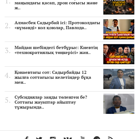
маңындағы қасап, дрон соғысы және
ж..
Алмасбек Садырбай ісі: Протоколдағы
«күмәнді» кол қоюлар, Павлода..
Майдан шебіндегі бетбұрыс: Киевтің
«технократиялық төңкерісі» жән..
Қонаевтағы сот: Садырбайды 12
жылға соттағысы келетіндер бұқа
мен..
Субсидиялар заңды төленген бе?
Соттағы жауаптар айыптау
тұжырымда..