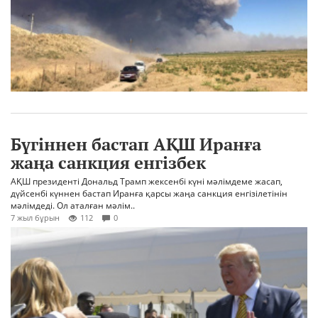
Бүгіннен бастап АҚШ Иранға
жаңа санкция енгізбек
АҚШ президенті Дональд Трамп жексенбі күні мәлімдеме жасап,
дүйсенбі күннен бастап Иранға қарсы жаңа санкция енгізілетінін
мәлімдеді. Ол аталған мәлім..
7 жыл бұрын
112
0