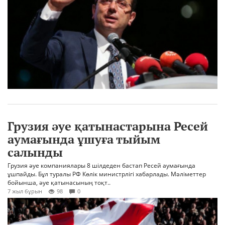
Грузия әуе қатынастарына Ресей
аумағында ұшуға тыйым
салынды
Грузия әуе компаниялары 8 шілдеден бастап Ресей аумағында
ұшпайды. Бұл туралы РФ Көлік министрлігі хабарлады. Мәліметтер
бойынша, әуе қатынасының тоқт..
7 жыл бұрын
98
0