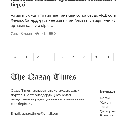
берді
Алматы әкімдігі Трамптың танысын сотқа берді. АҚШ сот
Феликс Сатердің үстінен жазылған Алматы әкімдігі мен «
арызын қарауға кіріст..
7 жыл бұрын
148
0
«
1
2
...
6
7
8
9
10
Qazaq Times - ақпараттық, қоғамдық-саяси
Бөлімде
порталы. Материалдардың кез келген
Қоғам
пайдалануына редакцияның келісімімен ғана
Жаһан
жол беріледі.
Тарих
Qazaq сөз
Email:
qazaq.times@gmail.com
Әлем қаз