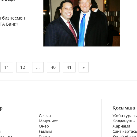
ы бизнесмен
БТА Банк»
11
12
...
40
41
»
р
Қосымша
Саясат
Жоба турал
Мәдениет
Қолданушы
Өнер
Жарнама
і
Ғылым
Сайт картас
ақтары
Спорт
Кері байлан