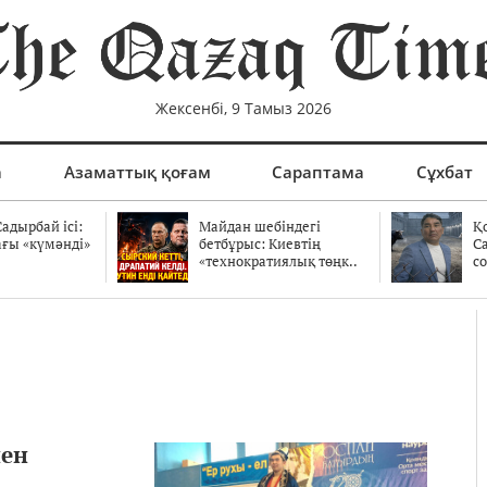
Жексенбі, 9 Тамыз 2026
а
Азаматтық қоғам
Сараптама
Сұхбат
адырбай ісі:
Майдан шебіндегі
Қ
ағы «күмәнді»
бетбұрыс: Киевтің
С
.
«технократиялық төңк..
со
нен