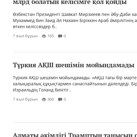
млрд болатын келісімге қол қой
Өзбекстан Президенті Шавкат Мирзиеев пен Әбу-Даби х
Мухаммед бин Заид Әл Нахаян Біріккен Араб Әмірлігінің 
өткен келіссөздер б..
7 жыл бұрын
165
0
Түркия АҚШ шешімін мойындамады
Түркия АҚШ шешімін мойындамады. «АҚШ тағы бір мәрте 
халықаралық құқықтармен санаспайтынын дәлелдеді. Бі
Израильдің Голанд биіктіг..
7 жыл бұрын
360
0
Алматы әкімдігі Трамптың танысын 