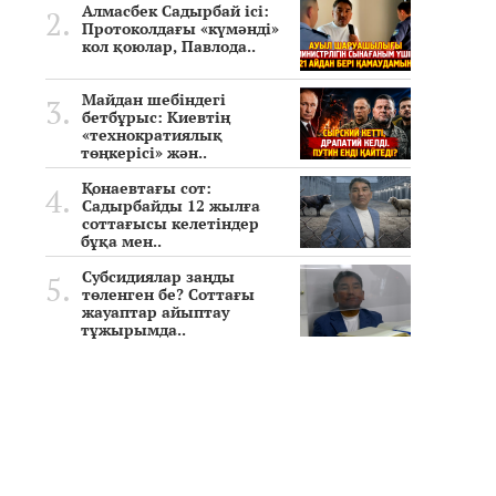
Алмасбек Садырбай ісі:
Протоколдағы «күмәнді»
кол қоюлар, Павлода..
Майдан шебіндегі
бетбұрыс: Киевтің
«технократиялық
төңкерісі» жән..
Қонаевтағы сот:
Садырбайды 12 жылға
соттағысы келетіндер
бұқа мен..
Субсидиялар заңды
төленген бе? Соттағы
жауаптар айыптау
тұжырымда..