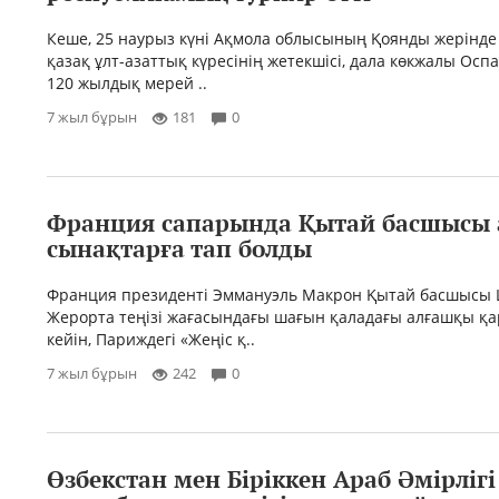
Кеше, 25 наурыз күні Ақмола облысының Қоянды жерінде
қазақ ұлт-азаттық күресінің жетекшісі, дала көкжалы Ос
120 жылдық мерей ..
7 жыл бұрын
181
0
Франция сапарында Қытай басшысы
сынақтарға тап болды
Франция президенті Эммануэль Макрон Қытай басшысы
Жерорта теңізі жағасындағы шағын қаладағы алғашқы қа
кейін, Париждегі «Жеңіс қ..
7 жыл бұрын
242
0
Өзбекстан мен Біріккен Араб Әмірлігі