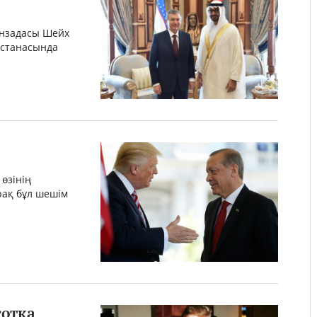
ды
анзадасы Шейх
астанасында
өзінің
рақ бұл шешім
сотқа