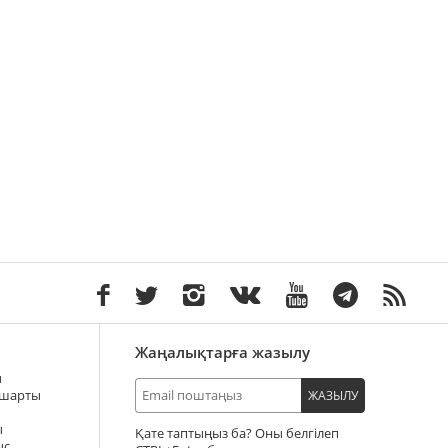
Жаңалықтарға жазылу
ы
 шарты
ЖАЗЫЛУ
ы
Қате таптыңыз ба? Оны белгілеп
ыс