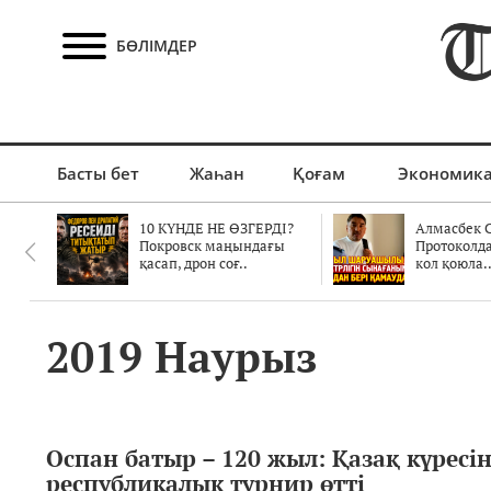
БӨЛІМДЕР
Басты бет
Жаһан
Қоғам
Экономик
10 КҮНДЕ НЕ ӨЗГЕРДІ?
Алмасбек С
Покровск маңындағы
Протоколд
қасап, дрон соғ..
кол қоюла.
2019 Наурыз
Оспан батыр – 120 жыл: Қазақ күресі
республикалық турнир өтті