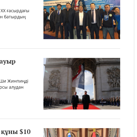
 XX ғасырдағы
пан батырдың
 ауыр
 Ши Жинпиңді
рсы алудан
 құны $10