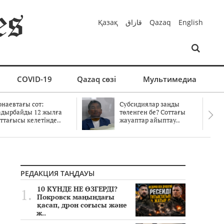
Қазақ
قازاق
Qazaq
English
COVID-19
Qazaq сөзі
Мультимедиа
онаевтағы сот:
Субсидиялар заңды
адырбайды 12 жылға
төленген бе? Соттағы
ттағысы келетінде..
жауаптар айыптау..
РЕДАКЦИЯ ТАҢДАУЫ
10 КҮНДЕ НЕ ӨЗГЕРДІ?
Покровск маңындағы
қасап, дрон соғысы және
ж..