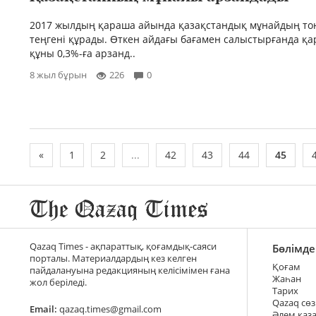
2017 жылдың қараша айында қазақстандық мұнайдың то
теңгені құрады. Өткен айдағы бағамен салыстырғанда қ
құны 0,3%-ға арзанд..
8 жыл бұрын
226
0
«
1
2
...
42
43
44
45
Qazaq Times - ақпараттық, қоғамдық-саяси
Бөлімде
порталы. Материалдардың кез келген
Қоғам
пайдалануына редакцияның келісімімен ғана
Жаһан
жол беріледі.
Тарих
Qazaq сөз
Email:
qazaq.times@gmail.com
Әлем қаз