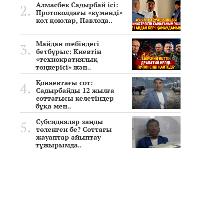
Алмасбек Садырбай ісі:
Протоколдағы «күмәнді»
кол қоюлар, Павлода..
Майдан шебіндегі
бетбұрыс: Киевтің
«технократиялық
төңкерісі» жән..
Қонаевтағы сот:
Садырбайды 12 жылға
соттағысы келетіндер
бұқа мен..
Субсидиялар заңды
төленген бе? Соттағы
жауаптар айыптау
тұжырымда..