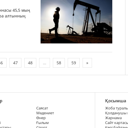
ннасы 45,5 мың
ара алтынның
46
47
48
...
58
59
»
р
Қосымша
Саясат
Жоба турал
Мәдениет
Қолданушы
Өнер
Жарнама
і
Ғылым
Сайт картас
ақтары
Спорт
Кері байлан