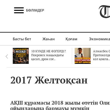
БӨЛІМДЕР
Басты бет
Жаһан
Қоғам
Экономик
10 КҮНДЕ НЕ ӨЗГЕРДІ?
Алмасбек С
Покровск маңындағы
Протоколд
қасап, дрон соғ..
кол қоюла.
2017 Желтоқсан
АҚШ құрамасы 2018 жылы өтетін Ол
ойындарына бармауы мүмкін