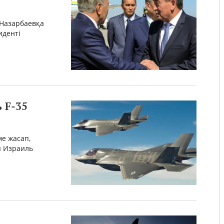
 Назарбаевқа
иденті
 F-35
ме жасап,
ы Израиль