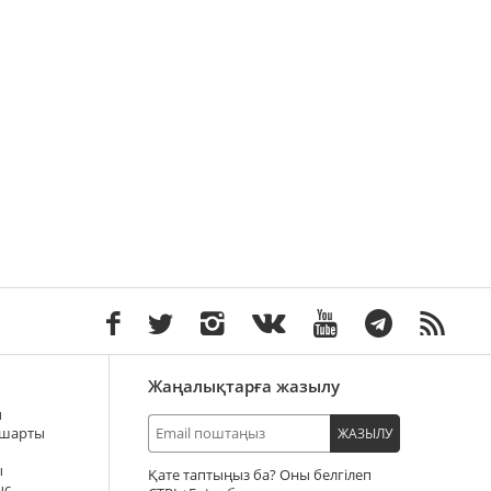
Жаңалықтарға жазылу
ы
 шарты
ЖАЗЫЛУ
ы
Қате таптыңыз ба? Оны белгілеп
ыс