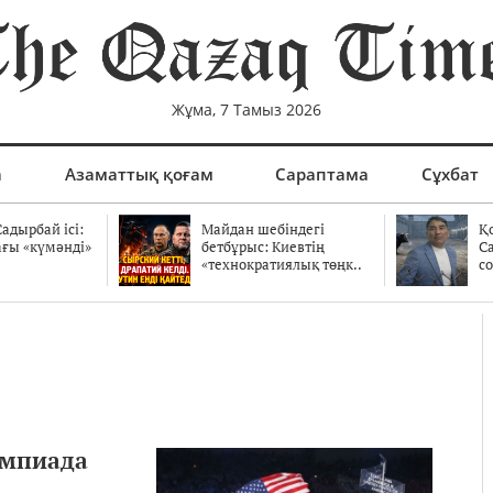
Жұма, 7 Тамыз 2026
а
Азаматтық қоғам
Сараптама
Сұхбат
адырбай ісі:
Майдан шебіндегі
Қ
ағы «күмәнді»
бетбұрыс: Киевтің
С
.
«технократиялық төңк..
со
импиада