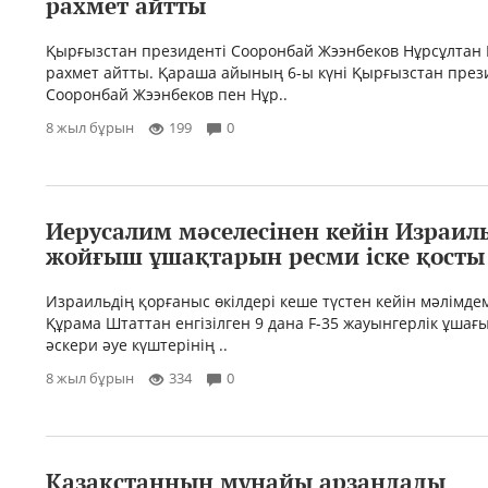
рахмет айтты
Қырғызстан президенті Сооронбай Жээнбеков Нұрсұлтан
рахмет айтты. Қараша айының 6-ы күні Қырғызстан през
Сооронбай Жээнбеков пен Нұр..
8 жыл бұрын
199
0
Иерусалим мәселесінен кейін Израиль
жойғыш ұшақтарын ресми іске қосты
Израильдің қорғаныс өкілдері кеше түстен кейін мәлімде
Құрама Штаттан енгізілген 9 дана F-35 жауынгерлік ұшағ
әскери әуе күштерінің ..
8 жыл бұрын
334
0
Қазақстанның мұнайы арзандады