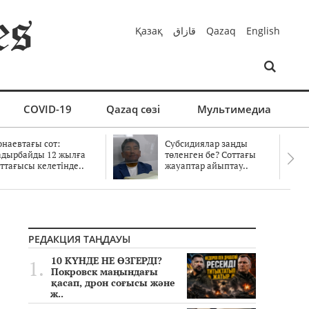
Қазақ
قازاق
Qazaq
English
COVID-19
Qazaq сөзі
Мультимедиа
онаевтағы сот:
Субсидиялар заңды
адырбайды 12 жылға
төленген бе? Соттағы
ттағысы келетінде..
жауаптар айыптау..
РЕДАКЦИЯ ТАҢДАУЫ
10 КҮНДЕ НЕ ӨЗГЕРДІ?
Покровск маңындағы
қасап, дрон соғысы және
ж..