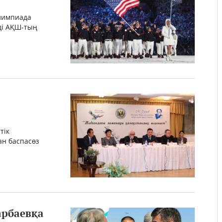
лимпиада
ді АҚШ-тың
тік
ан баспасөз
арбаевқа