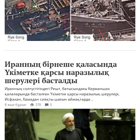
Иранның бірнеше қаласында
Үкіметке қарсы наразылық
шерулері басталды
Иранның солтүстігіндегі Решт, батысындағы Керманшах
қалаларында басталған Үкіметке қарсы наразылық шерулері,
Исфахан, Хамадан сияқты шағын аймақтарда ..
8 жыл бұрын
378
0