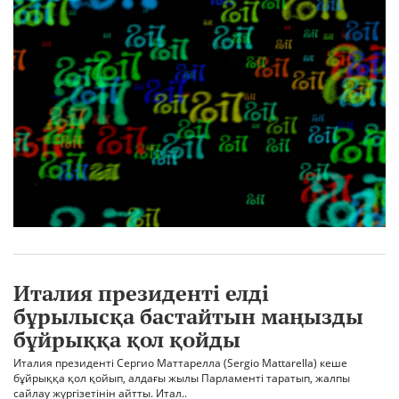
Италия президенті елді
бұрылысқа бастайтын маңызды
бұйрыққа қол қойды
Италия президенті Сергио Маттарелла (Sergio Mattarella) кеше
бұйрыққа қол қойып, алдағы жылы Парламенті таратып, жалпы
сайлау жүргізетінін айтты. Итал..