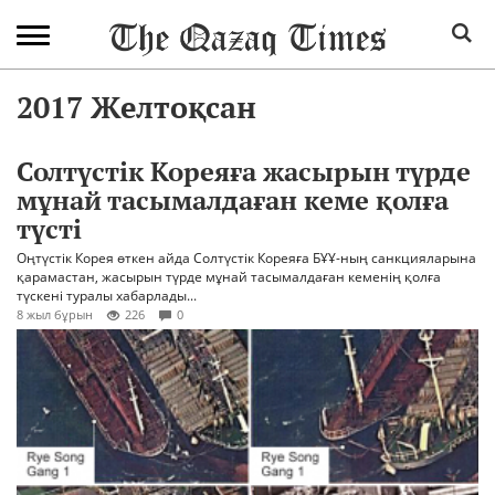
2017 Желтоқсан
Солтүстік Кореяға жасырын түрде
мұнай тасымалдаған кеме қолға
түсті
Оңтүстік Корея өткен айда Солтүстік Кореяға БҰҰ-ның санкцияларына
қарамастан, жасырын түрде мұнай тасымалдаған кеменің қолға
түскені туралы хабарлады...
8 жыл бұрын
226
0