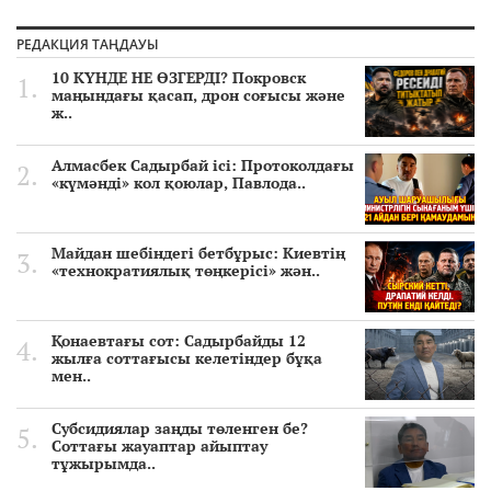
РЕДАКЦИЯ ТАҢДАУЫ
10 КҮНДЕ НЕ ӨЗГЕРДІ? Покровск
маңындағы қасап, дрон соғысы және
ж..
Алмасбек Садырбай ісі: Протоколдағы
«күмәнді» кол қоюлар, Павлода..
Майдан шебіндегі бетбұрыс: Киевтің
«технократиялық төңкерісі» жән..
Қонаевтағы сот: Садырбайды 12
жылға соттағысы келетіндер бұқа
мен..
Субсидиялар заңды төленген бе?
Соттағы жауаптар айыптау
тұжырымда..