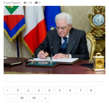
8 жыл бұрын
118
0
«
1
2
3
4
5
6
7
8
...
58
59
»