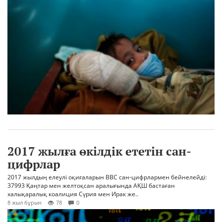
2017 жылға өкілдік ететін сан-
цифрлар
2017 жылдың елеулі оқиғаларын BBC сан-цифрлармен бейнелейді:
37993 Қаңтар мен желтоқсан аралығында АҚШ бастаған
халықаралық коалиция Сүрия мен Ирак же..
8 жыл бұрын
78
0