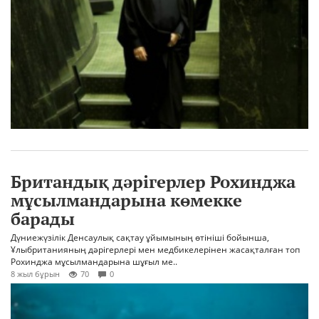
Британдық дәрігерлер Рохинджа
мұсылмандарына көмекке
барады
Дүниежүзілік Денсаулық сақтау ұйымының өтініші бойынша,
Ұлыбританияның дәрігерлері мен медбикелерінен жасақталған топ
Рохинджа мұсылмандарына шұғыл ме..
8 жыл бұрын
70
0