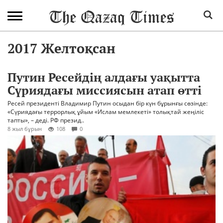
2017 Желтоқсан
Путин Ресейдің алдағы уақытта
Сүриядағы миссиясын атап өтті
Ресей президенті Владимир Путин осыдан бір күн бұрынғы сөзінде:
«Сүриядағы террорлық ұйым «Ислам мемлекеті» толықтай жеңіліс
тапты», – деді. РФ презид..
8 жыл бұрын
108
0