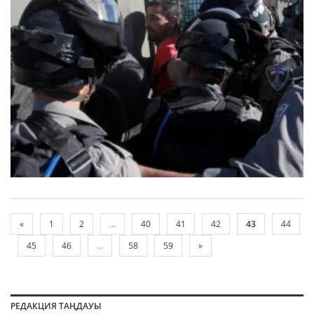
«
1
2
...
40
41
42
43
44
45
46
...
58
59
»
РЕДАКЦИЯ ТАҢДАУЫ