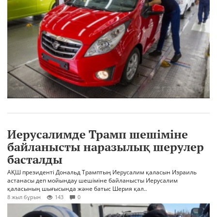
Иерусалимде Трамп шешіміне
байланысты наразылық шерулер
басталды
АҚШ президенті Дональд Трамптың Иерусалим қаласын Израиль
астанасы деп мойындау шешіміне байланысты Иерусалим
қаласының шығысында және батыс Шерия қал..
8 жыл бұрын
143
0