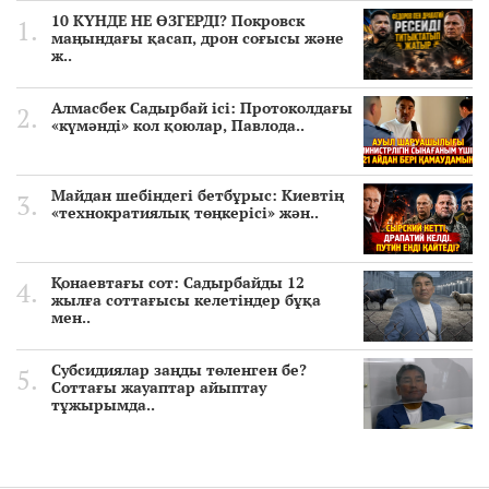
10 КҮНДЕ НЕ ӨЗГЕРДІ? Покровск
маңындағы қасап, дрон соғысы және
ж..
Алмасбек Садырбай ісі: Протоколдағы
«күмәнді» кол қоюлар, Павлода..
Майдан шебіндегі бетбұрыс: Киевтің
«технократиялық төңкерісі» жән..
Қонаевтағы сот: Садырбайды 12
жылға соттағысы келетіндер бұқа
мен..
Субсидиялар заңды төленген бе?
Соттағы жауаптар айыптау
тұжырымда..