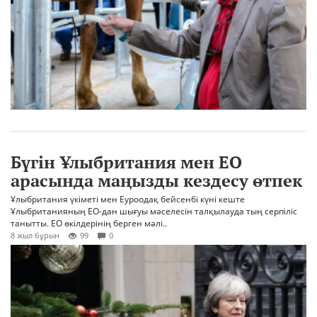
Бүгін Ұлыбритания мен ЕО
арасында маңызды кездесу өтпек
Ұлыбритания үкіметі мен Еуроодақ бейсенбі күні кеште
Ұлыбританияның ЕО-дан шығуы мәселесін талқылауда тың серпіліс
танытты. ЕО өкілдерінің берген мәлі..
8 жыл бұрын
99
0