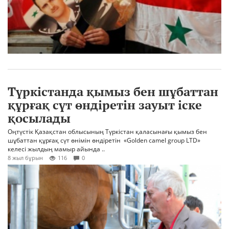
Түркістанда қымыз бен шұбаттан
құрғақ сүт өндіретін зауыт іске
қосылады
Оңтүстік Қазақстан облысының Түркістан қаласынағы қымыз бен
шұбаттан құрғақ сүт өнімін өндіретін «Golden camel group LTD»
келесі жылдың мамыр айында ..
8 жыл бұрын
116
0