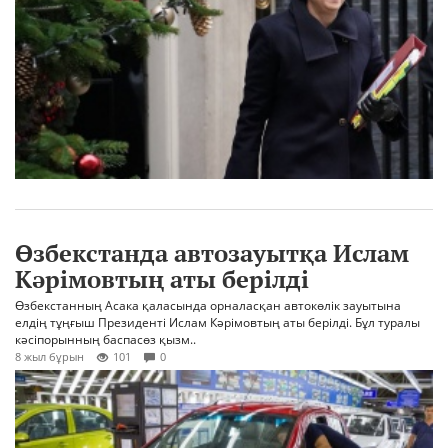
Өзбекстанда автозауытқа Ислам
Кәрімовтың аты берілді
Өзбекстанның Асака қаласында орналасқан автокөлік зауытына
елдің тұңғыш Президенті Ислам Кәрімовтың аты берілді. Бұл туралы
кәсіпорынның баспасөз қызм..
8 жыл бұрын
101
0