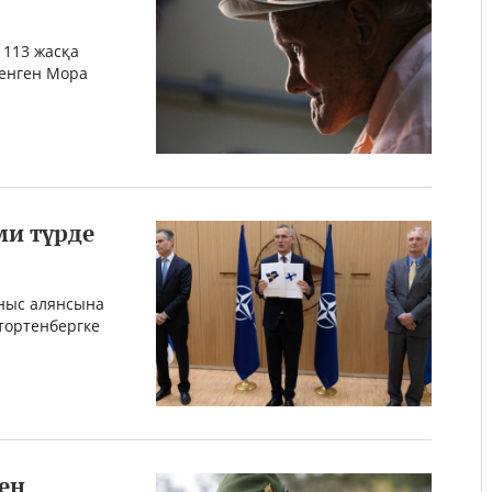
 113 жасқа
 енген Мора
и түрде
ныс алянсына
тортенбергке
ен