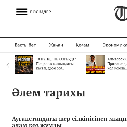
БӨЛІМДЕР
Басты бет
Жаһан
Қоғам
Экономик
10 КҮНДЕ НЕ ӨЗГЕРДІ?
Алмасбек С
Покровск маңындағы
Протоколд
қасап, дрон соғ..
кол қоюла.
Әлем тарихы
Ауғанстандағы жер сілкінісінен мың
адам көз жұмды