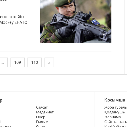
еннен кейін
Мәскеу «НАТО-
...
109
110
»
р
Қосымша
Саясат
Жоба турал
Мәдениет
Қолданушы
Өнер
Жарнама
і
Ғылым
Сайт картас
ақтары
Спорт
Кері байлан