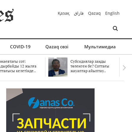
Қазақ
قازاق
Qazaq
English
COVID-19
Qazaq сөзі
Мультимедиа
онаевтағы сот:
Субсидиялар заңды
адырбайды 12 жылға
төленген бе? Соттағы
ттағысы келетінде..
жауаптар айыптау..