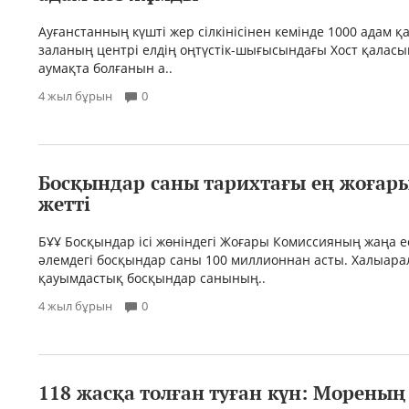
Ауғанстанның күшті жер сілкінісінен кемінде 1000 адам қа
заланың центрі елдің оңтүстік-шығысындағы Хост қалас
аумақта болғанын а..
4 жыл бұрын
0
Босқындар саны тарихтағы ең жоғар
жетті
БҰҰ Босқындар ісі жөніндегі Жоғары Комиссияның жаңа ес
әлемдегі босқындар саны 100 миллионнан асты. Халыар
қауымдастық босқындар санының..
4 жыл бұрын
0
118 жасқа толған туған күн: Мореның