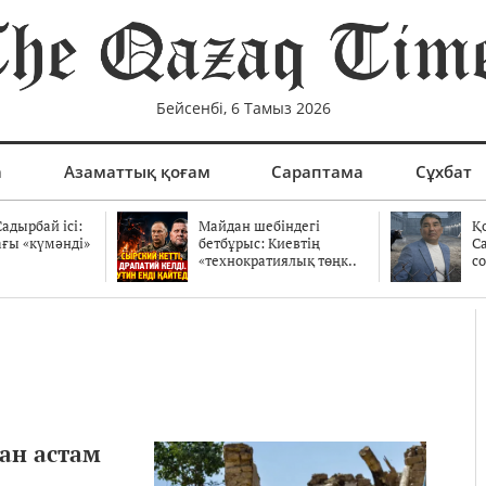
Бейсенбі, 6 Тамыз 2026
а
Азаматтық қоғам
Сараптама
Сұхбат
адырбай ісі:
Майдан шебіндегі
Қ
ағы «күмәнді»
бетбұрыс: Киевтің
С
.
«технократиялық төңк..
со
нан астам