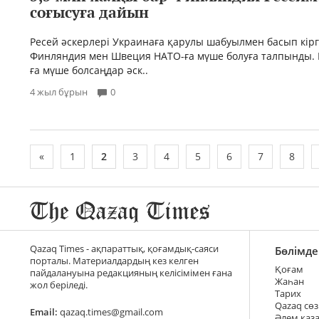
соғысуға дайын
Ресей әскерлері Украинаға қарулы шабуылмен басып кірг
Финляндия мен Швеция НАТО-ға мүше болуға талпынды. 
ға мүше болсаңдар әск..
4 жыл бұрын
0
«
1
2
3
4
5
6
7
8
Qazaq Times - ақпараттық, қоғамдық-саяси
Бөлімде
порталы. Материалдардың кез келген
Қоғам
пайдалануына редакцияның келісімімен ғана
Жаһан
жол беріледі.
Тарих
Qazaq сөз
Email:
qazaq.times@gmail.com
Әлем қаз