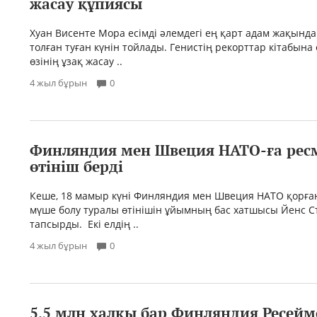
жасау құпиясы
Хуан Висенте Мора есімді әлемдегі ең қарт адам жақында
толған туған күнін тойлады. Генистің рекорттар кітабына
өзінің ұзақ жасау ..
4 жыл бұрын
0
Финляндия мен Швеция НАТО-ға ресм
өтініш берді
Кеше, 18 мамыр күні Финляндия мен Швеция НАТО қорға
мүше болу туралы өтінішін ұйымның бас хатшысы Йенс С
тапсырды. Екі елдің ..
4 жыл бұрын
0
5,5 млн халқы бар Финляндия Ресейм