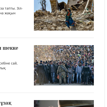
за тапты. Зіл-
ына жақын
ы шекке
ебіне сай,
алық
 ұзақ