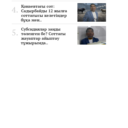
Қонаевтағы сот:
Садырбайды 12 жылға
соттағысы келетіндер
бұқа мен..
Субсидиялар заңды
төленген бе? Соттағы
жауаптар айыптау
тұжырымда..