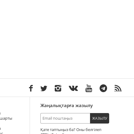
Жаңалықтарға жазылу
ы
 шарты
ЖАЗЫЛУ
ы
Қате таптыңыз ба? Оны белгілеп
ыс