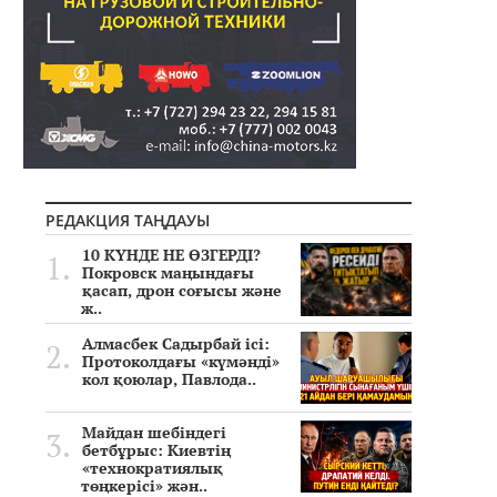
РЕДАКЦИЯ ТАҢДАУЫ
10 КҮНДЕ НЕ ӨЗГЕРДІ?
Покровск маңындағы
қасап, дрон соғысы және
ж..
Алмасбек Садырбай ісі:
Протоколдағы «күмәнді»
кол қоюлар, Павлода..
Майдан шебіндегі
бетбұрыс: Киевтің
«технократиялық
төңкерісі» жән..