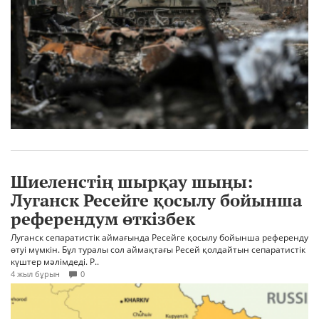
Шиеленстің шырқау шыңы:
Луганск Ресейге қосылу бойынша
референдум өткізбек
Луганск сепаратистік аймағында Ресейге қосылу бойынша референду
өтуі мүмкін. Бұл туралы сол аймақтағы Ресей қолдайтын сепаратистік
күштер мәлімдеді. Р..
4 жыл бұрын
0