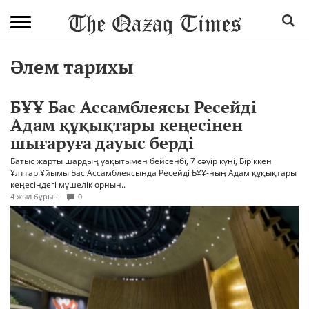
Әлем тарихы
БҰҰ Бас Ассамблеясы Ресейді
Адам құқықтары кеңесінен
шығаруға дауыс берді
Батыс жарты шардың уақытымен бейсенбі, 7 сәуір күні, Біріккен
Ұлттар Ұйымы Бас Ассамблеясында Ресейді БҰҰ-ның Адам құқықтары
кеңесіндегі мүшелік орнын..
4 жыл бұрын
0