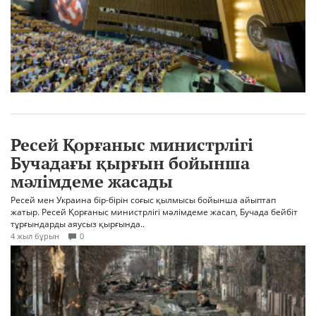
Ресей Қорғаныс министрлігі
Бучадағы қырғын бойынша
мәлімдеме жасады
Ресей мен Украина бір-бірін соғыс қылмысы бойынша айыптап
жатыр. Ресей Қорғаныс министрлігі мәлімдеме жасап, Бучада бейбіт
тұрғындарды аяусыз қырғында..
4 жыл бұрын
0