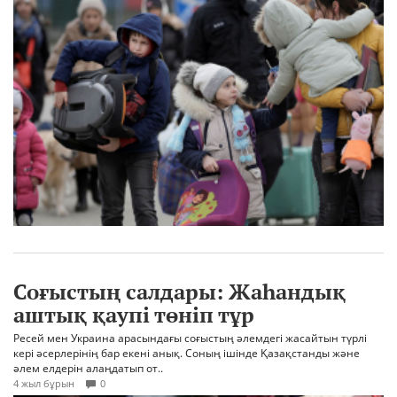
Соғыстың салдары: Жаһандық
аштық қаупі төніп тұр
Ресей мен Украина арасындағы соғыстың әлемдегі жасайтын түрлі
кері әсерлерінің бар екені анық. Соның ішінде Қазақстанды және
әлем елдерін алаңдатып от..
4 жыл бұрын
0