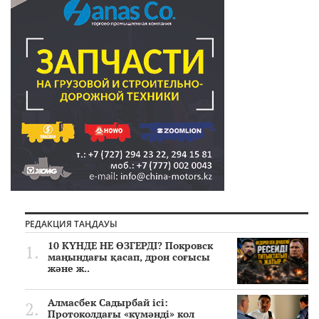
РЕДАКЦИЯ ТАҢДАУЫ
10 КҮНДЕ НЕ ӨЗГЕРДІ? Покровск
маңындағы қасап, дрон соғысы
және ж..
Алмасбек Садырбай ісі:
Протоколдағы «күмәнді» кол