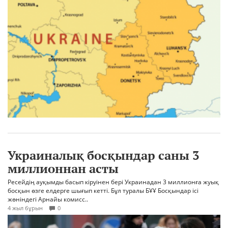
Украиналық босқындар саны 3
миллионнан асты
Ресейдің ауқымды басып кіруінен бері Украинадан 3 миллионға жуық
босқын өзге елдерге шығып кетті. Бұл туралы БҰҰ Босқындар ісі
жөніндегі Арнайы комисс..
4 жыл бұрын
0