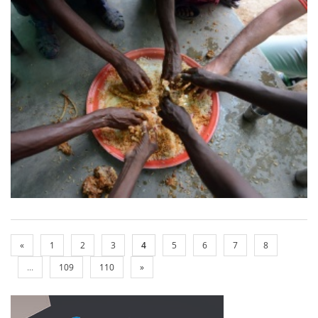
«
1
2
3
4
5
6
7
8
...
109
110
»