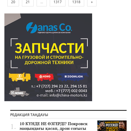
20
21
...
1317
1318
»
РЕДАКЦИЯ ТАҢДАУЫ
10 КҮНДЕ НЕ ӨЗГЕРДІ? Покровск
маңындағы қасап, дрон соғысы