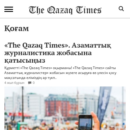
Қоғам
«The Qazaq Times». Азаматтық
журналистика жобасына
қатысыңыз
Құрметті «The Qazaq Times» оқырманы! «The Qazaq Times» сайты
Азаматтық журналистер» жобасын жүзеге асыруға өз үлесін қосу
мақсатында еліміздің әр түкп..
4 жыл бұрын
0