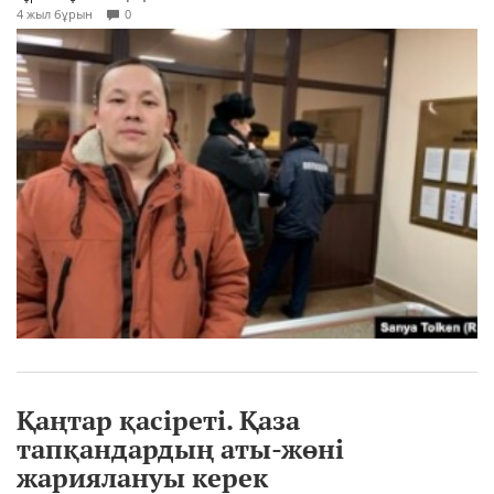
4 жыл бұрын
0
Қаңтар қасіреті. Қаза
тапқандардың аты-жөні
жариялануы керек