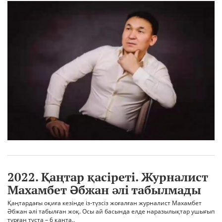
2022. Қаңтар қасіреті. Журналист
Махамбет Әбжан әлі табылмады
Қаңтардағы оқиға кезінде із-түзсіз жоғалған журналист Махамбет
Әбжан әлі табылған жоқ. Осы ай басында елде наразылықтар ушығып
тұрған тұста – 6 қаңта..