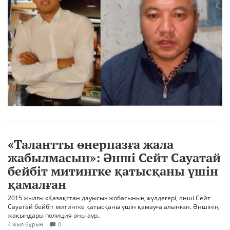
«Талантты өнерпазға жала
жабылмасын»: Әнші Сейт Сауатай
бейбіт митингке қатысқаны үшін
қамалған
2015 жылғы «Қазақстан дауысы» жобасының жүлдегері, әнші Сейт
Сауатай бейбіт митингке қатысқаны үшін қамауға алынған. Әншінің
жақындары полиция оны аур..
4 жыл бұрын
0