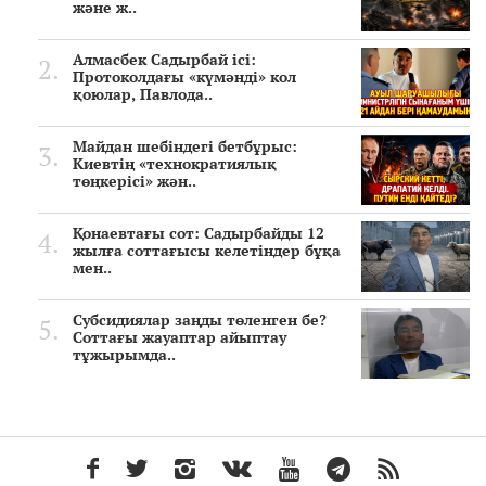
және ж..
Алмасбек Садырбай ісі:
Протоколдағы «күмәнді» кол
қоюлар, Павлода..
Майдан шебіндегі бетбұрыс:
Киевтің «технократиялық
төңкерісі» жән..
Қонаевтағы сот: Садырбайды 12
жылға соттағысы келетіндер бұқа
мен..
Субсидиялар заңды төленген бе?
Соттағы жауаптар айыптау
тұжырымда..