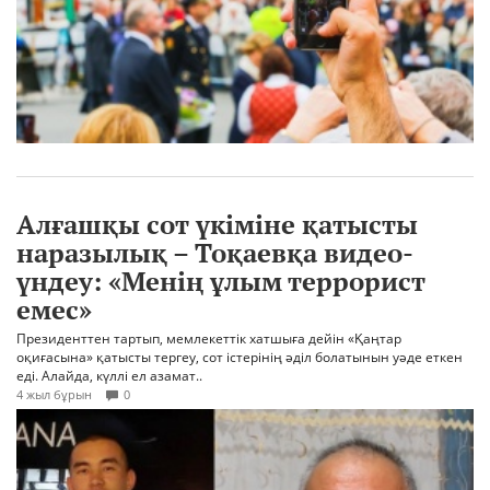
Алғашқы сот үкіміне қатысты
наразылық – Тоқаевқа видео-
үндеу: «Менің ұлым террорист
емес»
Президенттен тартып, мемлекеттік хатшыға дейін «Қаңтар
оқиғасына» қатысты тергеу, сот істерінің әділ болатынын уәде еткен
еді. Алайда, күллі ел азамат..
4 жыл бұрын
0