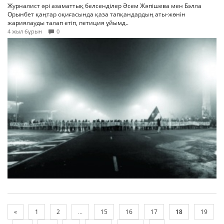
Журналист әрі азаматтық белсенділер Әсем Жәпішева мен Бэлла
Орынбет қаңтар оқиғасында қаза тапқандардың аты-жөнін
жариялауды талап етіп, петиция ұйымд..
4 жыл бұрын
0
«
1
2
...
15
16
17
18
19