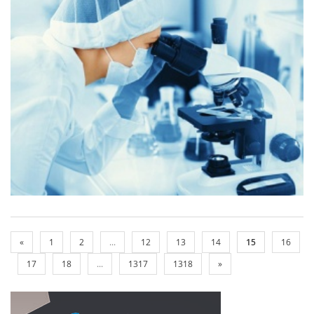
«
1
2
...
12
13
14
15
16
17
18
...
1317
1318
»