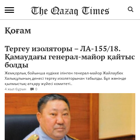
Қоғам
Тергеу изоляторы – ЛА-155/18.
Қамаудағы генерал-майор қайтыс
болды
Жемқорлық бойынша күдікке ілінген генерал-майор Жайлаубек
Халықұлының денесі тергеу изоляторынан табылды. Бұл жөнінде
қылмыстық-атқару жүйесі комитеті..
4 жыл бұрын
0