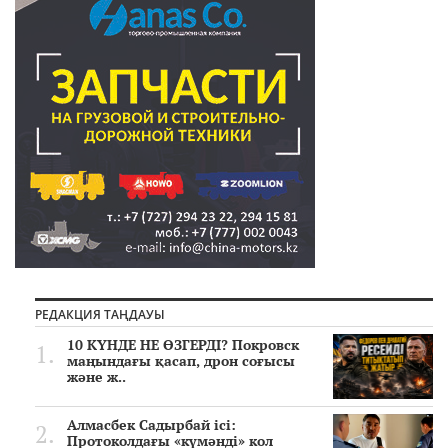
РЕДАКЦИЯ ТАҢДАУЫ
10 КҮНДЕ НЕ ӨЗГЕРДІ? Покровск
маңындағы қасап, дрон соғысы
және ж..
Алмасбек Садырбай ісі:
Протоколдағы «күмәнді» кол