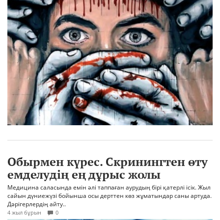
Обырмен күрес. Скринингтен өту
емделудің ең дұрыс жолы
Медицина саласында емін әлі таппаған аурудың бірі қатерлі ісік. Жыл
сайын дүниежүзі бойынша осы дерттен көз жұматындар саны артуда.
Дәрігерлердің айту..
4 жыл бұрын
0