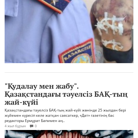
"Қудалау мен жабу".
Қазақстандағы тәуелсіз БАҚ-тың
жай-күйі
Қазақстандағы тәуелсіз БАҚ-тың жай-күйі жөнінде 25 жылдан бері
жүйемен күресіп келе жатқан саясаткер, «Дат» газетінің бас
редакторы Ермұрат Бапимен әң..
4 жыл бұрын
0