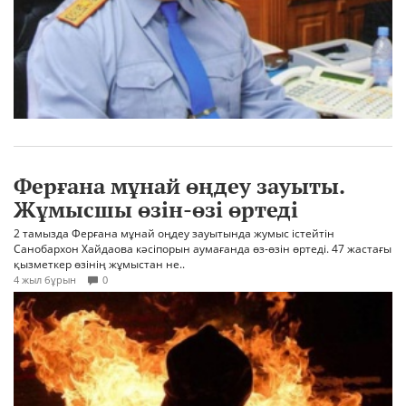
Ферғана мұнай өңдеу зауыты.
Жұмысшы өзін-өзі өртеді
2 тамызда Ферғана мұнай оңдеу зауытында жумыс істейтін
Санобархон Хайдаова кәсіпорын аумағанда өз-өзін өртеді. 47 жастағы
қызметкер өзінің жұмыстан не..
4 жыл бұрын
0