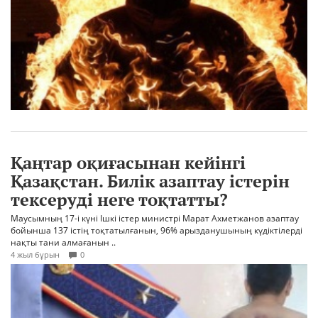
Қаңтар оқиғасынан кейінгі
Қазақстан. Билік азаптау істерін
тексеруді неге тоқтатты?
Маусымның 17-і күні Ішкі істер министрі Марат Ахметжанов азаптау
бойынша 137 істің тоқтатылғанын, 96% арызданушының күдіктілерді
нақты тани алмағанын ..
4 жыл бұрын
0