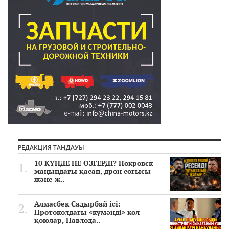
РЕДАКЦИЯ ТАҢДАУЫ
10 КҮНДЕ НЕ ӨЗГЕРДІ? Покровск
маңындағы қасап, дрон соғысы
және ж..
Алмасбек Садырбай ісі:
Протоколдағы «күмәнді» кол
қоюлар, Павлода..