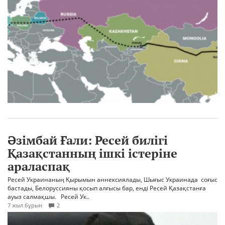
Әзімбай Ғали: Ресей билігі
Қазақстанның ішкі істеріне
араласпақ
Ресей Украинаның Қырымын аннексиялады, Шығыс Украинада соғыс
бастады, Белоруссияны қосып алғысы бар, енді Ресей Қазақстанға
ауыз салмақшы. Ресей Ук..
7 жыл бұрын
2