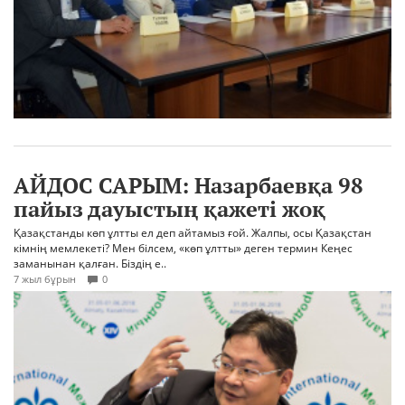
АЙДОС САРЫМ: Назарбаевқа 98
пайыз дауыстың қажеті жоқ
Қазақстанды көп ұлтты ел деп айтамыз ғой. Жалпы, осы Қазақстан
кімнің мемлекеті? Мен білсем, «көп ұлтты» деген термин Кеңес
заманынан қалған. Біздің е..
7 жыл бұрын
0