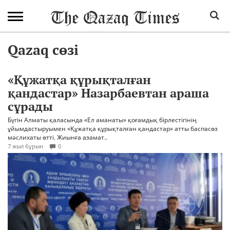
Qazaq сөзі
«Құжатқа құрықталған
қандастар» Назарбаевтан араша
сұрады
Бүгін Алматы қаласында «Ел аманаты» қоғамдық бірлестігінің
ұйымдастыруымен «Құжатқа құрықталған қандастар» атты баспасөз
мәслихаты өтті. Жиынға азамат..
7 жыл бұрын
0