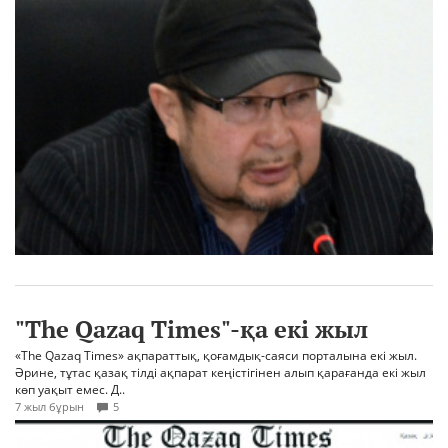
"The Qazaq Times"-қа екі жыл
«The Qazaq Times» ақпараттық, қоғамдық-саяси порталына екі жыл.
Әрине, тұтас қазақ тілді ақпарат кеңістігінен алып қарағанда екі жыл
көп уақыт емес. Д..
7 жыл бұрын
5