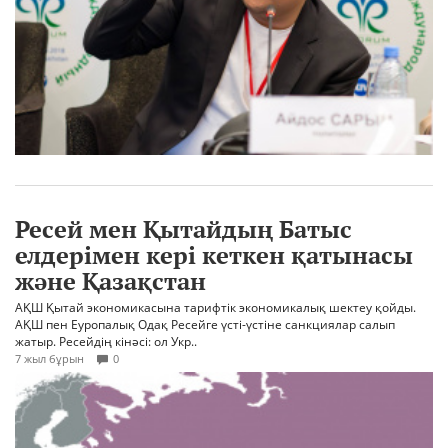
Ресей мен Қытайдың Батыс
елдерімен кері кеткен қатынасы
және Қазақстан
АҚШ Қытай экономикасына тарифтік экономикалық шектеу қойды.
АҚШ пен Еуропалық Одақ Ресейге үсті-үстіне санкциялар салып
жатыр. Ресейдің кінәсі: ол Укр..
7 жыл бұрын
0