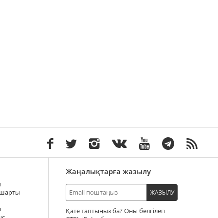
Жаңалықтарға жазылу
ы
 шарты
ЖАЗЫЛУ
ы
Қате таптыңыз ба? Оны белгілеп
ыс