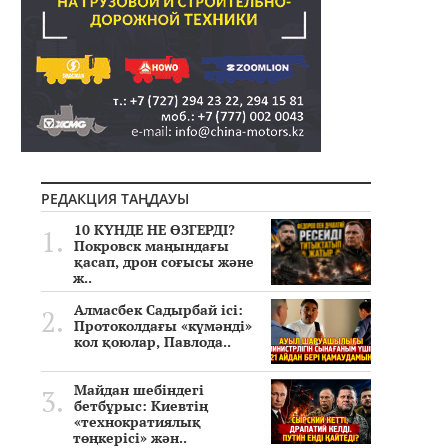
РЕДАКЦИЯ ТАҢДАУЫ
10 КҮНДЕ НЕ ӨЗГЕРДІ?
Покровск маңындағы
қасап, дрон соғысы және
ж..
Алмасбек Садырбай ісі:
Протоколдағы «күмәнді»
кол қоюлар, Павлода..
Майдан шебіндегі
бетбұрыс: Киевтің
«технократиялық
төңкерісі» жән..