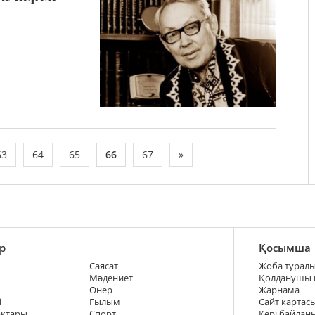
63
64
65
66
67
»
р
Қосымша
Саясат
Жоба турал
Мәдениет
Қолданушы
Өнер
Жарнама
і
Ғылым
Сайт картас
ақтары
Спорт
Кері байлан