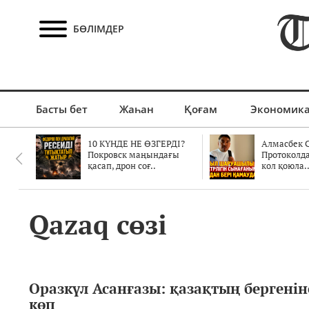
БӨЛІМДЕР
Басты бет
Жаһан
Қоғам
Экономик
10 КҮНДЕ НЕ ӨЗГЕРДІ?
Алмасбек С
Покровск маңындағы
Протоколд
қасап, дрон соғ..
кол қоюла.
Qazaq сөзі
Оразкүл Асанғазы: қазақтың бергенін
көп