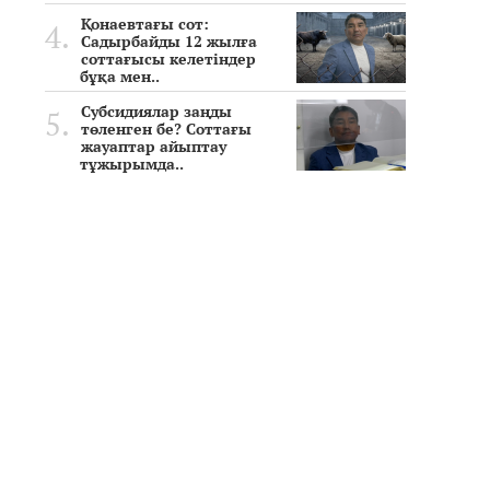
Қонаевтағы сот:
Садырбайды 12 жылға
соттағысы келетіндер
бұқа мен..
Субсидиялар заңды
төленген бе? Соттағы
жауаптар айыптау
тұжырымда..