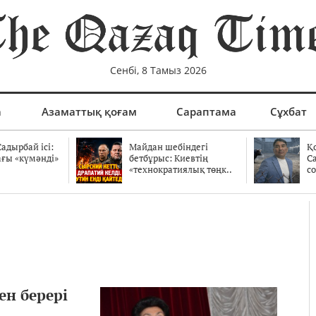
Сенбі, 8 Тамыз 2026
а
Азаматтық қоғам
Сараптама
Сұхбат
адырбай ісі:
Майдан шебіндегі
Қ
ағы «күмәнді»
бетбұрыс: Киевтің
С
.
«технократиялық төңк..
со
ен берері