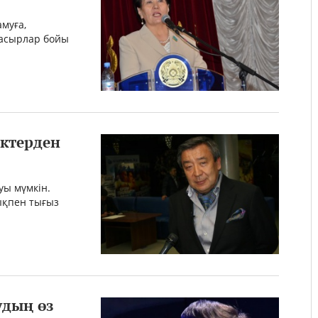
муға,
 ғасырлар бойы
іктерден
уы мүмкін.
ықпен тығыз
удың өз