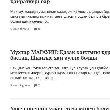
қайраткері бар
Мақтау, мадақтау жағынан қазақ әлі қамшы салдырмайды.
мақтауы «халықтық» мақтанға ұласып, содан белгісіз біре
болып шыға келеді. Б..
9 жыл бұрын
0
Мұхтар МАҒАУИН: Қазақ хандығы құ
бас­тап, Шыңғыс хан әулие болды
Шыңғыс хан бүкіл әлемге таныл­ған ұлы тұлға, ұлы қолбас
мемлекет, империя құрған адам. Оны Цезарьмен де, Напо
ешқай­сысымен салыстыр..
9 жыл бұрын
2
Үлкен өнердің үлкен, таза мінезі болу