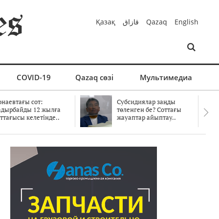
Қазақ
قازاق
Qazaq
English
COVID-19
Qazaq сөзі
Мультимедиа
онаевтағы сот:
Субсидиялар заңды
адырбайды 12 жылға
төленген бе? Соттағы
ттағысы келетінде..
жауаптар айыптау..