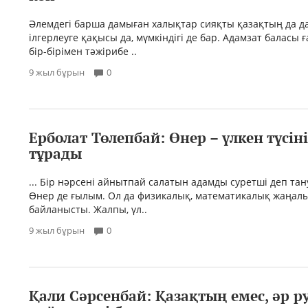
Әлемдегі барша дамыған халықтар сияқты қазақтың да да
ілгерлеуге қақысы да, мүмкіндігі де бар. Адамзат баласы
бір-бірімен тәжірибе ..
9 жыл бұрын
0
Ерболат Төлепбай: Өнер – үлкен түсін
тұрады
... Бір нәрсені айнытпай салатын адамды суретші деп тан
Өнер де ғылым. Ол да физикалық, математикалық жаңал
байланысты. Жалпы, үл..
9 жыл бұрын
0
Қали Сәрсенбай: Қазақтың емес, әр р