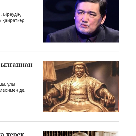
 Біреудің
у қайраткер
рылғаннан
шы, ұлы
леонмен де,
ға керек