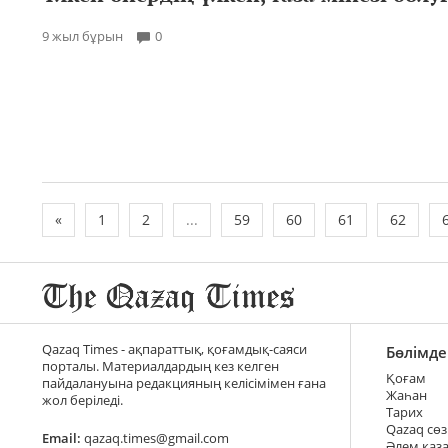
9 жыл бұрын
0
«
1
2
...
59
60
61
62
Qazaq Times - ақпараттық, қоғамдық-саяси
Бөлімде
порталы. Материалдардың кез келген
Қоғам
пайдалануына редакцияның келісімімен ғана
Жаһан
жол беріледі.
Тарих
Qazaq сөз
Email:
qazaq.times@gmail.com
Әлем қаз