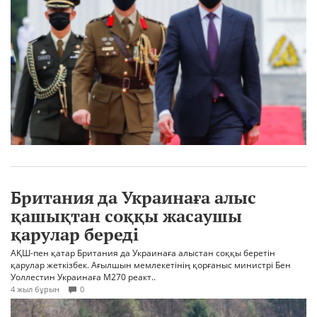
Британия да Украинаға алыс
қашықтан соққы жасаушы
қарулар береді
АҚШ-пен қатар Британия да Украинаға алыстан соққы беретін
қарулар жеткізбек. Ағылшын мемлекетінің қорғаныс министрі Бен
Уоллестин Украинаға М270 реакт..
4 жыл бұрын
0