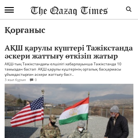
Қорғаныс
АҚШ қарулы күштері Тажікстанда
әскери жаттығу өткізіп жатыр
АҚШ-тың Тәжікстандағы елшілігі хабарлауынша Тәжікстанда 10
тамыздан бастап АҚШ қарулы күштерінің орталық басқармасы
ұйымдастырған әскери жаттығу баст..
3 жыл бұрын
0