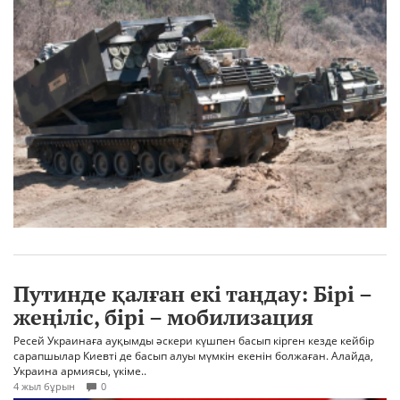
Путинде қалған екі таңдау: Бірі –
жеңіліс, бірі – мобилизация
Ресей Украинаға ауқымды әскери күшпен басып кірген кезде кейбір
сарапшылар Киевті де басып алуы мүмкін екенін болжаған. Алайда,
Украина армиясы, үкіме..
4 жыл бұрын
0