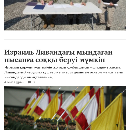
Израиль Ливандағы мыңдаған
нысанға соққы беруі мүмкін
Израиль қарулы күштерінің жоғары қолбасшысы мәлімдеме жасап,
Ливандағы Хизбуллах күштеріне тиесілі делінген әскери мақсаттағы
нысандарды анықталғанын,..
4 жыл бұрын
0