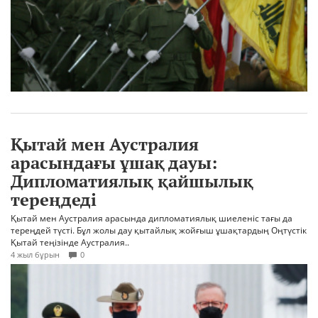
Қытай мен Аустралия
арасындағы ұшақ дауы:
Дипломатиялық қайшылық
тереңдеді
Қытай мен Аустралия арасында дипломатиялық шиеленіс тағы да
тереңдей түсті. Бұл жолы дау қытайлық жойғыш ұшақтардың Оңтүстік
Қытай теңізінде Аустралия..
4 жыл бұрын
0