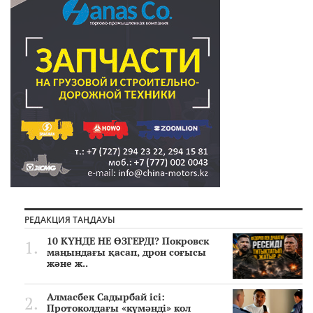
РЕДАКЦИЯ ТАҢДАУЫ
10 КҮНДЕ НЕ ӨЗГЕРДІ? Покровск
маңындағы қасап, дрон соғысы
және ж..
Алмасбек Садырбай ісі:
Протоколдағы «күмәнді» кол