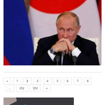
«
1
2
3
4
5
6
7
8
...
352
353
»