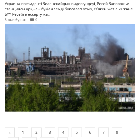
Украина президенті Зеленскийдың видео үндеуі, Ресей Запорожье
станциясы арқылы бүкіл әлемді бопсалап отыр, «Үлкен жетілік» және
БҰҰ Ресейге ескерту жа..
3 жыл бұрын
0
«
1
2
3
4
5
6
7
8