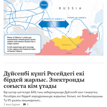
Дүйсенбі күнгі Ресейдегі екі
бірдей жарлыс. Электронды
соғыста кім ұтады
Бір қатар шетелдік БАҚ-тың хабарлауында Дүйсенбі күні таңертең
Ресейдің екі бірдей аэродромында жарылыс болып, екі бомбылаушыы
Ту-95 ұшағы зақымдалып,..
3 жыл бұрын
0