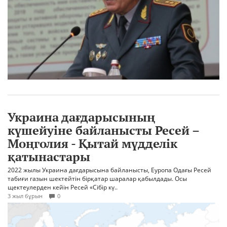
Украина дағдарысының
күшейуіне байланысты Ресей –
Моңголия - Қытай мүдделік
қатынастары
2022 жылы Украина дағдарысына байланысты, Еуропа Одағы Ресей
табиғи газын шектейтін бірқатар шаралар қабылдады. Осы
щектеулерден кейін Ресей «Сібір кү..
3 жыл бұрын
0