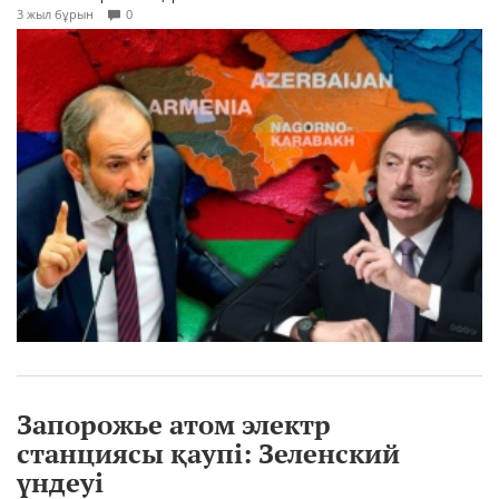
3 жыл бұрын
0
Запорожье атом электр
станциясы қаупі: Зеленский
үндеуі