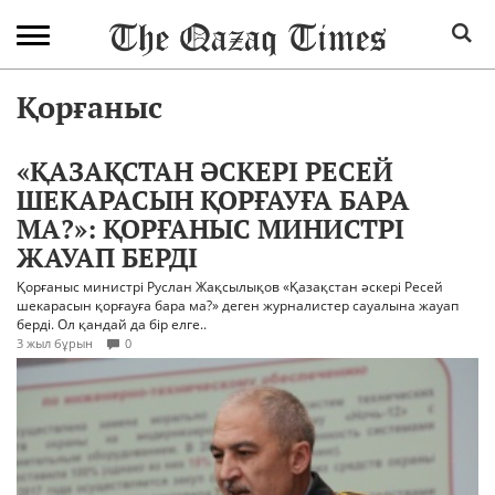
Қорғаныс
«ҚАЗАҚСТАН ӘСКЕРІ РЕСЕЙ
ШЕКАРАСЫН ҚОРҒАУҒА БАРА
МА?»: ҚОРҒАНЫС МИНИСТРІ
ЖАУАП БЕРДІ
Қорғаныс министрі Руслан Жақсылықов «Қазақстан әскері Ресей
шекарасын қорғауға бара ма?» деген журналистер сауалына жауап
берді. Ол қандай да бір елге..
3 жыл бұрын
0