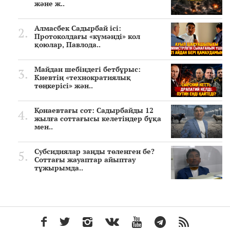
және ж..
Алмасбек Садырбай ісі:
Протоколдағы «күмәнді» кол
қоюлар, Павлода..
Майдан шебіндегі бетбұрыс:
Киевтің «технократиялық
төңкерісі» жән..
Қонаевтағы сот: Садырбайды 12
жылға соттағысы келетіндер бұқа
мен..
Субсидиялар заңды төленген бе?
Соттағы жауаптар айыптау
тұжырымда..