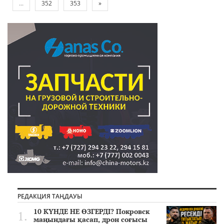
...
352
353
»
РЕДАКЦИЯ ТАҢДАУЫ
10 КҮНДЕ НЕ ӨЗГЕРДІ? Покровск
маңындағы қасап, дрон соғысы