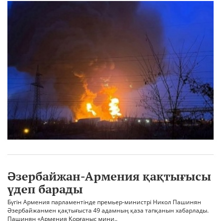
Әзербайжан-Армения қақтығысы
үдеп барады
Бүгін Армения парламентінде премьер-министрі Никол Пашинян
Әзербайжанмен қақтығыста 49 адамның қаза тапқанын хабарлады.
Пашинян «Армения Қорғаныс мини..