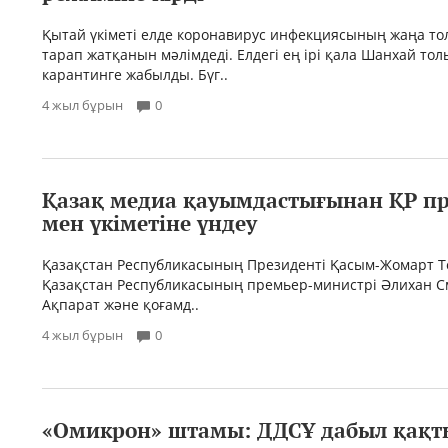
Қытай үкіметі елде коронавирус инфекциясының жаңа т
тарап жатқанын мәлімдеді. Елдегі ең ірі қала Шанхай то
карантинге жабылды. Бүг..
4 жыл бұрын
0
Қазақ медиа қауымдастығынан ҚР пр
мен үкіметіне үндеу
Қазақстан Республикасының Президенті Қасым-Жомарт Т
Қазақстан Республикасының премьер-министрі Әлихан С
Ақпарат және қоғамд..
4 жыл бұрын
0
«Омикрон» штамы: ДДСҰ дабыл қақт