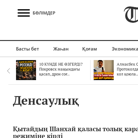
БӨЛІМДЕР
Басты бет
Жаһан
Қоғам
Экономик
10 КҮНДЕ НЕ ӨЗГЕРДІ?
Алмасбек С
Покровск маңындағы
Протоколд
қасап, дрон соғ..
кол қоюла.
Денсаулық
Қытайдың Шанхай қаласы толық кар
режиміне кірді