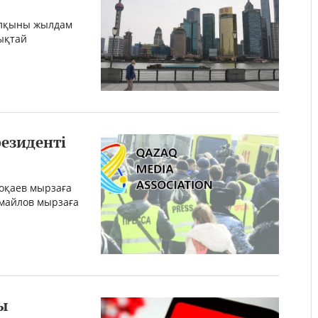
олқыны жылдам
лықтай
езиденті
оқаев мырзаға
майлов мырзаға
ы