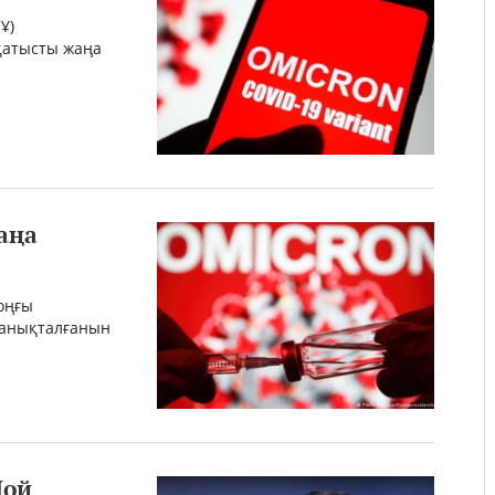
Ұ)
қатысты жаңа
аңа
оңғы
 анықталғанын
Цой