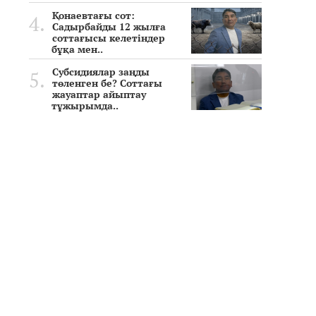
Қонаевтағы сот:
Садырбайды 12 жылға
соттағысы келетіндер
бұқа мен..
Субсидиялар заңды
төленген бе? Соттағы
жауаптар айыптау
тұжырымда..