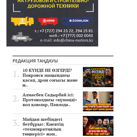
РЕДАКЦИЯ ТАҢДАУЫ
10 КҮНДЕ НЕ ӨЗГЕРДІ?
Покровск маңындағы
қасап, дрон соғысы және
ж..
Алмасбек Садырбай ісі:
Протоколдағы «күмәнді»
кол қоюлар, Павлода..
Майдан шебіндегі
бетбұрыс: Киевтің
«технократиялық
төңкерісі» жән..