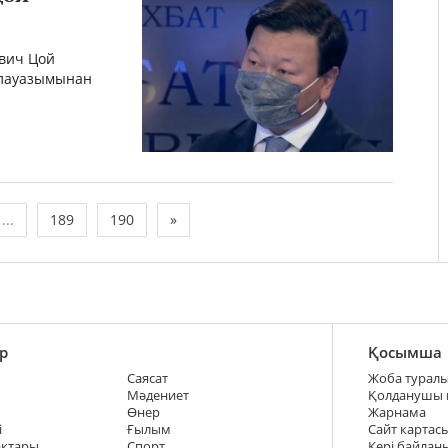
вич Цой
 лауазымынан
...
189
190
»
р
Қосымша
Саясат
Жоба турал
Мәдениет
Қолданушы
Өнер
Жарнама
і
Ғылым
Сайт картас
ақтары
Спорт
Кері байлан