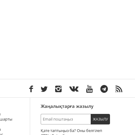
Жаңалықтарға жазылу
ы
 шарты
ЖАЗЫЛУ
ы
Қате таптыңыз ба? Оны белгілеп
ыс