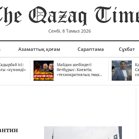
Сенбі, 8 Тамыз 2026
а
Азаматтық қоғам
Сараптама
Сұхбат
адырбай ісі:
Майдан шебіндегі
Қ
ағы «күмәнді»
бетбұрыс: Киевтің
С
.
«технократиялық төңк..
со
антин