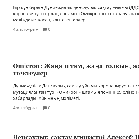
Бір күн бұрын Дүниежүзілік денсаулық сақтау ұйымы (ДДС
коронавирустың жаңа штамы «Омикронның» таралуына 
мәлімдеме жасап, көптеген елдер..
4 жыл бұрын
0
Omicron: Жаңа штам, жаңа толқын, ж
шектеулер
Дүниежүзілік Денсаулық сақтау ұйымы коронавирустың с
мутацияланған түрі «Омикрон» штамы әлемнің 89 елінен
хабарлады. Ұйымның мәліметі..
4 жыл бұрын
0
Денсаулық сақтау министрі Алексей 