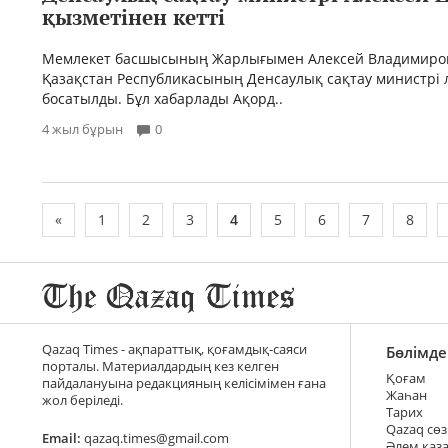
қызметінен кетті
Мемлекет басшысының Жарлығымен Алексей Владимиро
Қазақстан Республикасының Денсаулық сақтау министрі
босатылды. Бұл хабарлады Ақорд..
4 жыл бұрын
0
«
1
2
3
4
5
6
7
8
Qazaq Times - ақпараттық, қоғамдық-саяси
Бөлімде
порталы. Материалдардың кез келген
Қоғам
пайдалануына редакцияның келісімімен ғана
Жаһан
жол беріледі.
Тарих
Qazaq сөз
Email:
qazaq.times@gmail.com
Әлем қаз