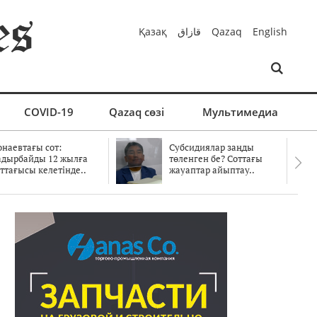
Қазақ
قازاق
Qazaq
English
COVID-19
Qazaq сөзі
Мультимедиа
онаевтағы сот:
Субсидиялар заңды
адырбайды 12 жылға
төленген бе? Соттағы
ттағысы келетінде..
жауаптар айыптау..