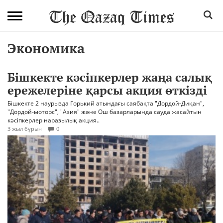
Экономика
Бішкекте кәсіпкерлер жаңа салық
ережелеріне қарсы акция өткізді
Бішкекте 2 наурызда Горький атындағы саябақта "Дордой-Диқан",
"Дордой-моторс", "Азия" және Ош базарларында сауда жасайтын
кәсіпкерлер наразылық акция..
3 жыл бұрын
0