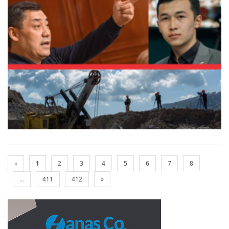
«
1
2
3
4
5
6
7
8
...
411
412
»