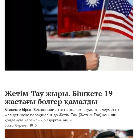
Жетім-Тау жыры. Бішкете 19
жастағы болгер қамалды
Бішкекте Ырыс Жекшеналиев атты коллеж студенті әлеуметтік
желідегі жеке парақшасында Жетім-Тау (Жетим-Тоо) кенішін
қолдануға қарсылық білдергені үшін..
3 жыл бұрын
0