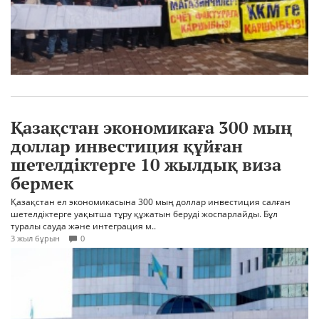
Қазақстан экономикаға 300 мың
доллар инвестиция құйған
шетелдіктерге 10 жылдық виза
бермек
Қазақстан ел экономикасына 300 мың доллар инвестиция салған
шетелдіктерге уақытша тұру құжатын беруді жоспарлайды. Бұл
туралы сауда және интеграция м..
3 жыл бұрын
0