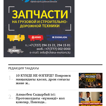
РЕДАКЦИЯ ТАҢДАУЫ
10 КҮНДЕ НЕ ӨЗГЕРДІ? Покровск
маңындағы қасап, дрон соғысы
және ж..
Алмасбек Садырбай ісі:
Протоколдағы «күмәнді» кол
қоюлар, Павлода..