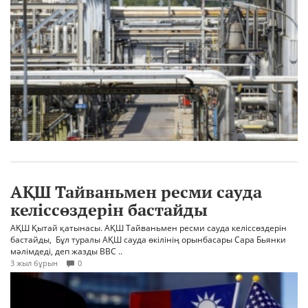
АҚШ Тайваньмен ресми сауда
келіссөздерін бастайды
АҚШ Қытай қатынасы. АҚШ Тайваньмен ресми сауда келіссөздерін
бастайды, Бұл туралы АҚШ сауда өкілінің орынбасары Сара Бьянки
мәлімдеді, деп жазды BBC ..
3 жыл бұрын
0