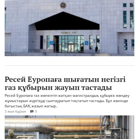
Ресей Еуропаға шығатын негізгі
газ құбырын жауып тастады
Ресей Еуропаға газ жөнелтіп жатқан магистралдық құбырға жөндеу
жұмыстарын жүргізуді сылтауратып тоқтатып тастады. Бұл жөнінде
батыстық БАҚ жазып жатыр..
3 жыл бұрын
0