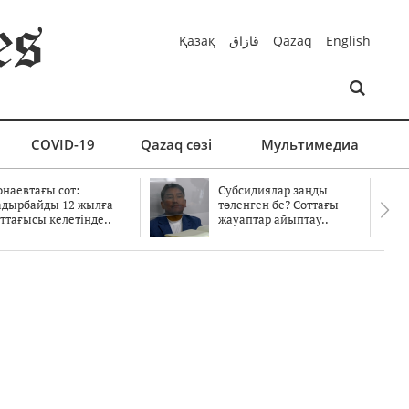
Қазақ
قازاق
Qazaq
English
COVID-19
Qazaq сөзі
Мультимедиа
онаевтағы сот:
Субсидиялар заңды
адырбайды 12 жылға
төленген бе? Соттағы
ттағысы келетінде..
жауаптар айыптау..