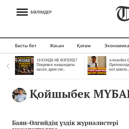
БӨЛІМДЕР
Басты бет
Жаһан
Қоғам
Экономик
10 КҮНДЕ НЕ ӨЗГЕРДІ?
Алмасбек С
Покровск маңындағы
Протоколд
қасап, дрон соғ..
кол қоюла.
Қойшыбек МҮБА
Баян-Өлгийдің үздік журналистері