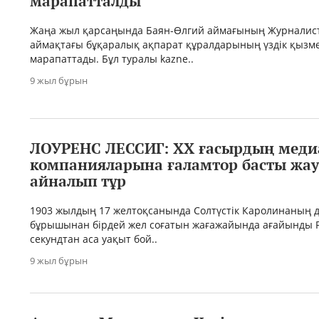
марапатталды
Жаңа жыл қарсаңында Баян-Өлгий аймағының Журналис
аймақтағы бұқаралық ақпарат құралдарының үздік қызм
марапаттады. Бұл туралы kazne..
9 жыл бұрын
ЛОУРЕНС ЛЕССИГ: ХХ ғасырдың меди
компанияларына ғаламтор басты жау
айналып тұр
1903 жылдың 17 желтоқсанында Солтүстік Каролинаның д
бұрышынан бірдей жел соғатын жағажайында ағайынды Р
секундтан аса уақыт бой..
9 жыл бұрын