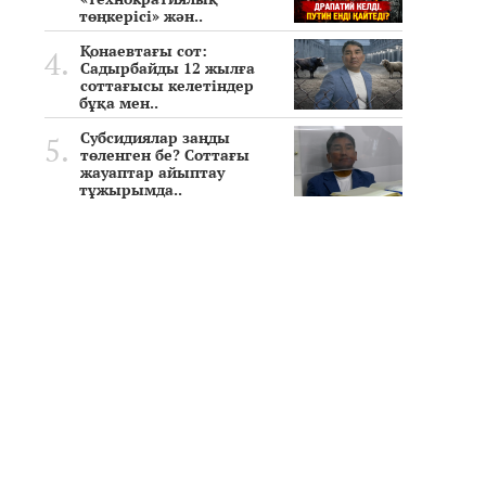
төңкерісі» жән..
Қонаевтағы сот:
Садырбайды 12 жылға
соттағысы келетіндер
бұқа мен..
Субсидиялар заңды
төленген бе? Соттағы
жауаптар айыптау
тұжырымда..