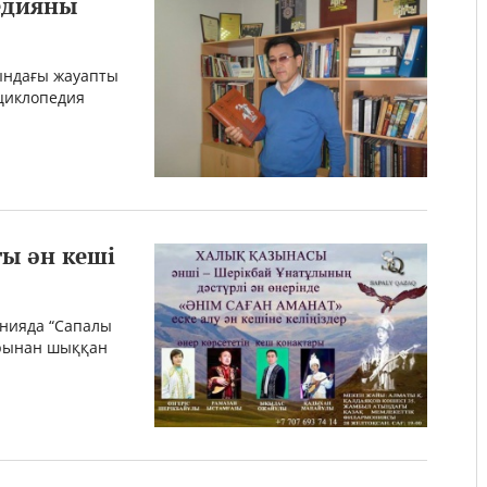
едияны
ындағы жауапты
циклопедия
ы ән кеші
нияда “Сапалы
рынан шыққан