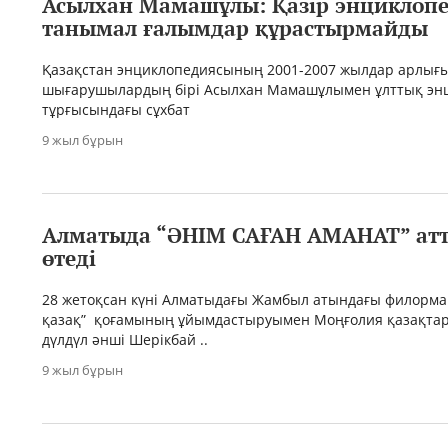
Асылхан Мамашұлы: Қазір энциклоп
танымал ғалымдар құрастырмайды
Қазақстан энциклопедиясының 2001-2007 жылдар арлығ
шығарушылардың бірі Асылхан Мамашұлымен ұлттық эн
тұрғысындағы сұхбат
9 жыл бұрын
Алматыда “ӘНІМ САҒАН АМАНАТ” атт
өтеді
28 жетоқсан күні Алматыдағы Жамбыл атындағы филорма
қазақ” қоғамының ұйымдастыруымен Моңғолия қазақта
дүлдүл әнші Шерікбай ..
9 жыл бұрын