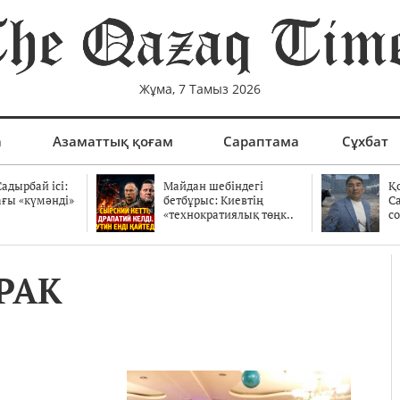
Жұма, 7 Тамыз 2026
а
Азаматтық қоғам
Сараптама
Сұхбат
адырбай ісі:
Майдан шебіндегі
Қ
ағы «күмәнді»
бетбұрыс: Киевтің
С
.
«технократиялық төңк..
со
РАК