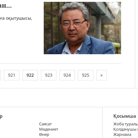
н...
аға оқытушысы,
921
922
923
924
925
»
р
Қосымша
Саясат
Жоба турал
Мәдениет
Қолданушы
Өнер
Жарнама