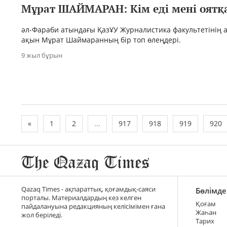
Мұрат ШАЙМАРАН: Кім еді мені оятқа
әл-Фараби атындағы ҚазҰУ Журналистика факультетінің 
ақын Мұрат Шаймаранның бір топ өлеңдері.
9 жыл бұрын
«
1
2
...
917
918
919
920
Qazaq Times - ақпараттық, қоғамдық-саяси
Бөлімде
порталы. Материалдардың кез келген
Қоғам
пайдалануына редакцияның келісімімен ғана
Жаһан
жол беріледі.
Тарих