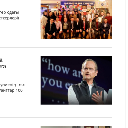
тер одағы
еткерлерін
а
ға
үниенің төрт
айттар 100