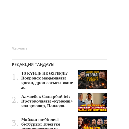
Жарнама
РЕДАКЦИЯ ТАҢДАУЫ
10 КҮНДЕ НЕ ӨЗГЕРДІ?
Покровск маңындағы
қасап, дрон соғысы және
ж..
Алмасбек Садырбай ісі:
Протоколдағы «күмәнді»
кол қоюлар, Павлода..
Майдан шебіндегі
бетбұрыс: Киевтің
«технократиялық