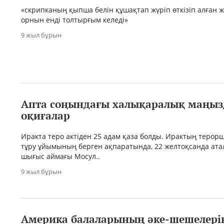
«скрипканың қыпша белін құшақтап жүріп өткізіп алған
орнын енді толтырғым келеді»
9 жыл бұрын
Апта соңындағы халықаралық маңы
оқиғалар
Иракта теро актіден 25 адам қаза болды. Ирактың терор
тұру ұйымының берген ақпаратында, 22 желтоқсанда ата
шығыс аймағы Мосул..
9 жыл бұрын
Америка балаларының әке-шешелері