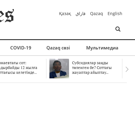
Қазақ
قازاق
Qazaq
English
COVID-19
Qazaq сөзі
Мультимедиа
онаевтағы сот:
Субсидиялар заңды
адырбайды 12 жылға
төленген бе? Соттағы
ттағысы келетінде..
жауаптар айыптау..