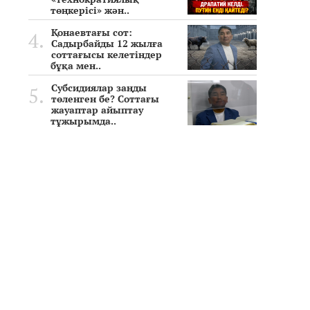
төңкерісі» жән..
Қонаевтағы сот:
Садырбайды 12 жылға
соттағысы келетіндер
бұқа мен..
Субсидиялар заңды
төленген бе? Соттағы
жауаптар айыптау
тұжырымда..