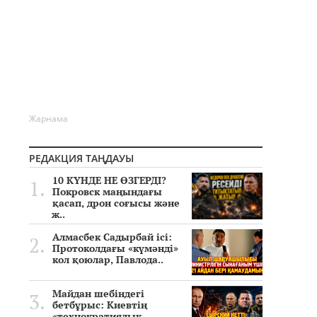
Жарнама
РЕДАКЦИЯ ТАҢДАУЫ
10 КҮНДЕ НЕ ӨЗГЕРДІ?
Покровск маңындағы
қасап, дрон соғысы және
ж..
Алмасбек Садырбай ісі:
Протоколдағы «күмәнді»
кол қоюлар, Павлода..
Майдан шебіндегі
бетбұрыс: Киевтің
«технократиялық