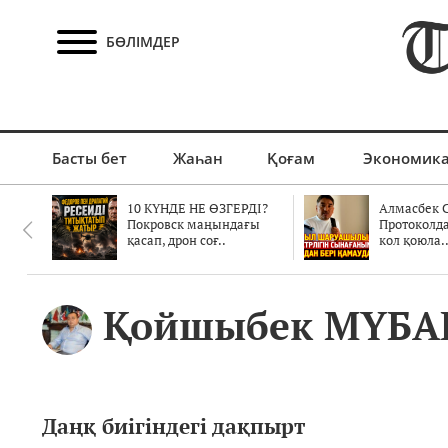
БӨЛІМДЕР
Басты бет
Жаһан
Қоғам
Экономик
10 КҮНДЕ НЕ ӨЗГЕРДІ?
Алмасбек С
Покровск маңындағы
Протоколд
қасап, дрон соғ..
кол қоюла.
Қойшыбек МҮБА
Даңқ биігіндегі дақпырт