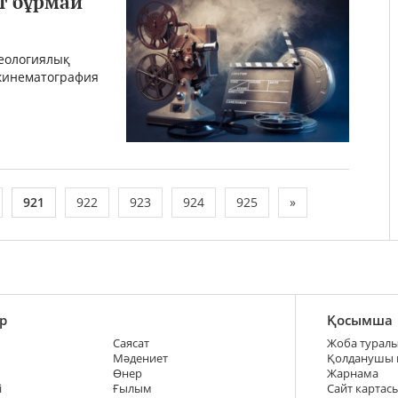
ет бұрмай
деологиялық
 кинематография
921
922
923
924
925
»
р
Қосымша
Саясат
Жоба турал
Мәдениет
Қолданушы
Өнер
Жарнама
і
Ғылым
Сайт картас