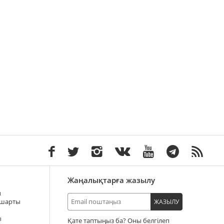
Жаңалықтарға жазылу
ы
 шарты
ЖАЗЫЛУ
ы
Қате таптыңыз ба? Оны белгілеп