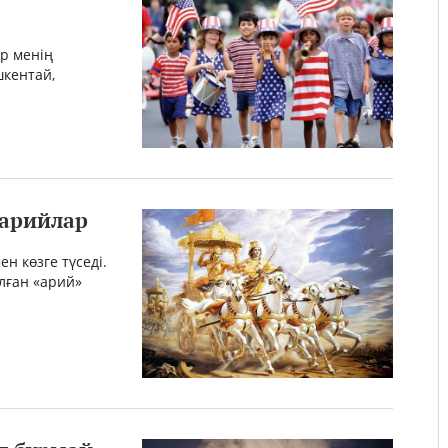
ер менің
шкентай,
 арийлар
ен көзге түседі.
олған «арий»