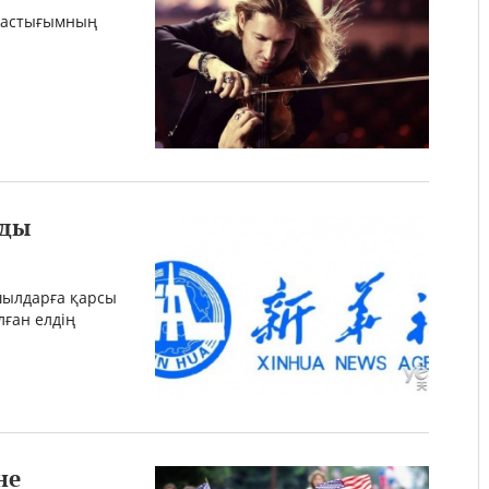
 жастығымның
зды
шылдарға қарсы
лған елдің
не