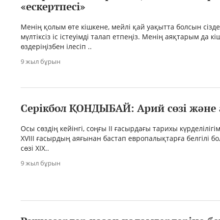
«ескертпесі»
Менің қолым өте кішкене, мейлі қай уақытта болсын сізд
мүлтіксіз іс істеуімді талап етпеңіз. Менің аяқтарым да кі
өздеріңізбен ілесіп ..
9 жыл бұрын
Серікбол ҚОНДЫБАЙ: Арий сөзі және
Осы сөздің кейінгі, соңғы II ғасырдағы тарихы күрделілігім
XVIII ғасырдың аяғынан бастап европалықтарға белгілі б
сөзі XIX..
9 жыл бұрын