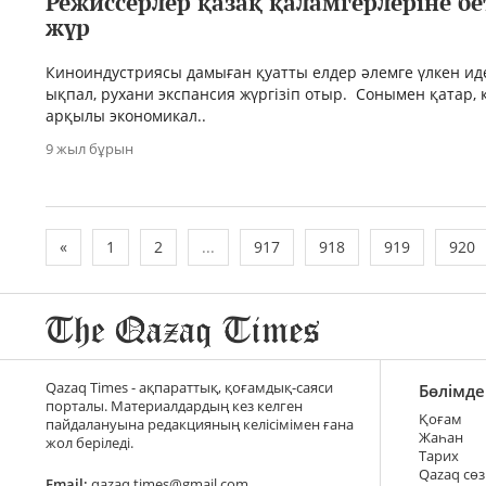
Режиссерлер қазақ қаламгерлеріне б
жүр
Киноиндустриясы дамыған қуатты елдер әлемге үлкен и
ықпал, рухани экспансия жүргізіп отыр. Сонымен қатар,
арқылы экономикал..
9 жыл бұрын
«
1
2
...
917
918
919
920
Qazaq Times - ақпараттық, қоғамдық-саяси
Бөлімде
порталы. Материалдардың кез келген
Қоғам
пайдалануына редакцияның келісімімен ғана
Жаһан
жол беріледі.
Тарих
Qazaq сөз
Email:
qazaq.times@gmail.com