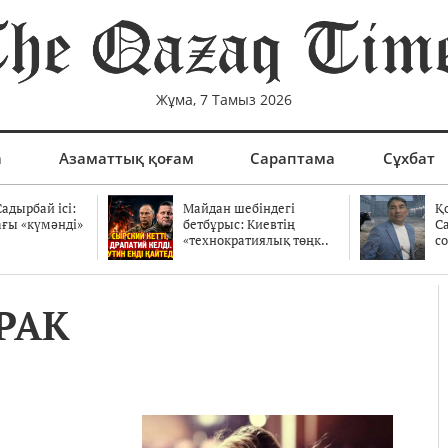
Жұма, 7 Тамыз 2026
а
Азаматтық қоғам
Сараптама
Сұхбат
адырбай ісі:
Майдан шебіндегі
Қ
ағы «күмәнді»
бетбұрыс: Киевтің
С
.
«технократиялық төңк..
со
РАК