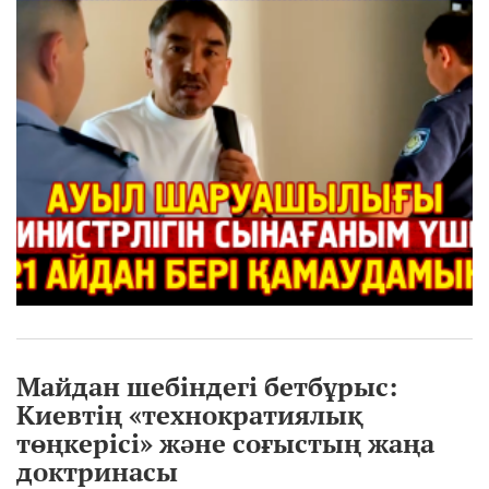
Майдан шебіндегі бетбұрыс:
Киевтің «технократиялық
төңкерісі» және соғыстың жаңа
доктринасы