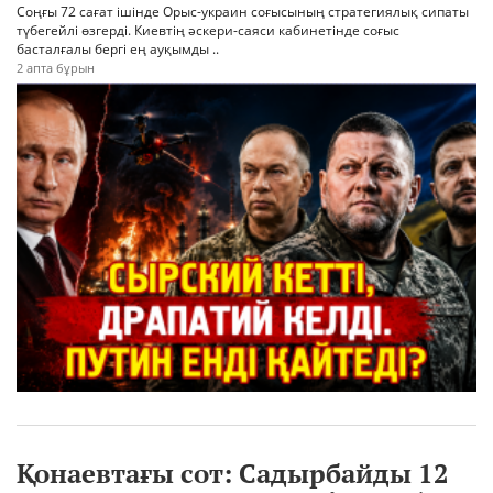
Соңғы 72 сағат ішінде Орыс-украин соғысының стратегиялық сипаты
түбегейлі өзгерді. Киевтің әскери-саяси кабинетінде соғыс
басталғалы бергі ең ауқымды ..
2 апта бұрын
Қонаевтағы сот: Садырбайды 12