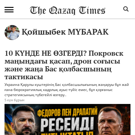
Қойшыбек МҮБАРАК
10 КҮНДЕ НЕ ӨЗГЕРДІ? Покровск
маңындағы қасап, дрон соғысы
және жаңа Бас қолбасшының
тактикасы
Украина Қарулы күштерінің Бас қолбасшылығының жаңаруы бұл жай
ғана бюрократиялық кадрлық ауыс-түйіс емес, бұл қорғаныс
стратегиясының түбегейлі өзгеру..
5 күн бұрын