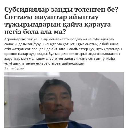
Субсидиялар заңды төленген бе?
Соттағы жауаптар айыптау
тұжырымдарын қайта қарауға
негіз бола ала ма?
Агроөнеркәсіптік кешенді мемлекеттік қолдау және субсидиялау
саласындағы заңбұзушылықтарға қатысты қылмыстық іс бойынша
өтіп жатқан сот процесінде айтылған мәліметтер құқықтық тұрғыдан
ерекше назар аудартады. Бұл мақала сот отырысында жарияланған
жауаптар мен мәлімдемелерге негізделген және соттың түпкілікті
үкімі шықпағанын ескере отырып дайындалды.
3 апта бұрын