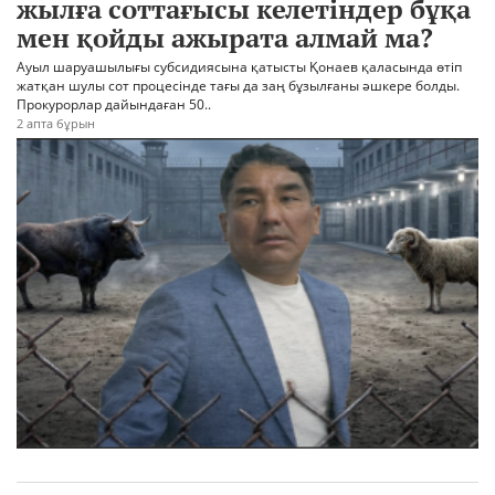
жылға соттағысы келетіндер бұқа
мен қойды ажырата алмай ма?
Ауыл шаруашылығы субсидиясына қатысты Қонаев қаласында өтіп
жатқан шулы сот процесінде тағы да заң бұзылғаны әшкере болды.
Прокурорлар дайындаған 50..
2 апта бұрын