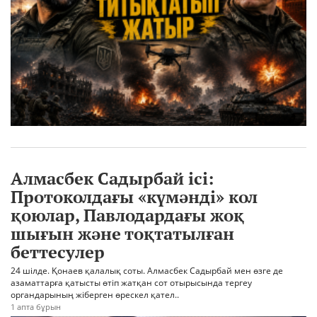
Алмасбек Садырбай ісі:
Протоколдағы «күмәнді» кол
қоюлар, Павлодардағы жоқ
шығын және тоқтатылған
беттесулер
24 шілде. Қонаев қалалық соты. Алмасбек Садырбай мен өзге де
азаматтарға қатысты өтіп жатқан сот отырысында тергеу
органдарының жіберген өрескел қател..
1 апта бұрын