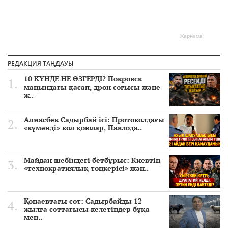
Жарнама
РЕДАКЦИЯ ТАҢДАУЫ
10 КҮНДЕ НЕ ӨЗГЕРДІ? Покровск
маңындағы қасап, дрон соғысы және
ж..
Алмасбек Садырбай ісі: Протоколдағы
«күмәнді» кол қоюлар, Павлода..
Майдан шебіндегі бетбұрыс: Киевтің
«технократиялық төңкерісі» жән..
Қонаевтағы сот: Садырбайды 12
жылға соттағысы келетіндер бұқа
мен..