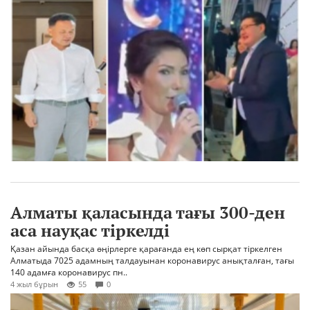
Алматы қаласында тағы 300-ден
аса науқас тіркелді
Қазан айында басқа өңірлерге қарағанда ең көп сырқат тіркелген
Алматыда 7025 адамның талдауынан коронавирус анықталған, тағы
140 адамға коронавирус пн..
4 жыл бұрын
55
0