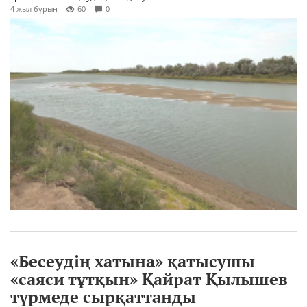
4 жыл бұрын
60
0
«Бесеудің хатына» қатысушы
«саяси тұтқын» Қайрат Қылышев
түрмеде сырқаттанды