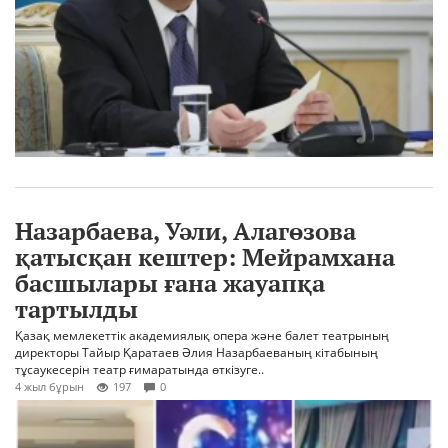
Назарбаева, Уәли, Алагөзова
қатысқан кештер: Мейрамхана
басшылары ғана жауапқа
тартылды
Қазақ мемлекеттік академиялық опера және балет театрының
директоры Тайыр Қаратаев Әлия Назарбаеваның кітабының
тұсаукесерін театр ғимаратында өткізуге..
4 жыл бұрын
197
0