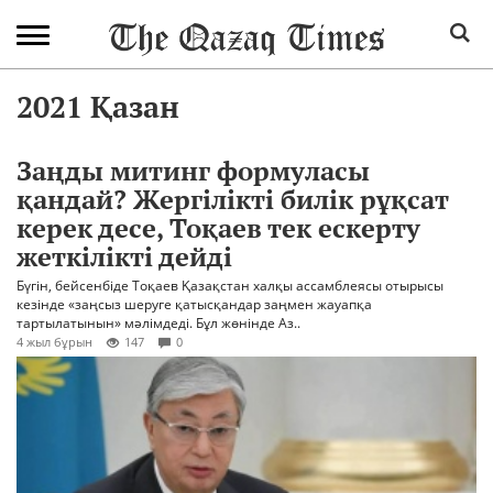
2021 Қазан
Заңды митинг формуласы
қандай? Жергілікті билік рұқсат
керек десе, Тоқаев тек ескерту
жеткілікті дейді
Бүгін, бейсенбіде Тоқаев Қазақстан халқы ассамблеясы отырысы
кезінде «заңсыз шеруге қатысқандар заңмен жауапқа
тартылатынын» мәлімдеді. Бұл жөнінде Аз..
4 жыл бұрын
147
0