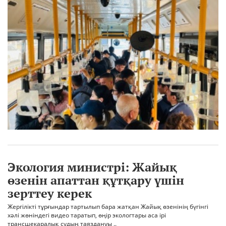
Экология министрі: Жайық
өзенін апаттан құтқару үшін
зерттеу керек
Жергілікті тұрғындар тартылып бара жатқан Жайық өзенінің бүгінгі
хәлі жөніндегі видео таратып, өңір экологтары аса ірі
трансшекаралық судың таяздануы ..