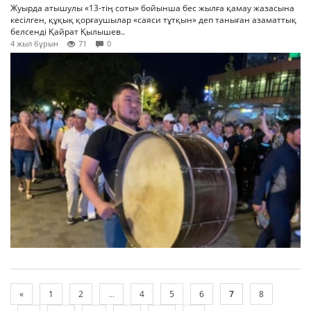
Жуырда атышулы «13-тің соты» бойынша бес жылға қамау жазасына
кесілген, құқық қорғаушылар «саяси тұтқын» деп таныған азаматтық
белсенді Қайрат Қылышев..
4 жыл бұрын
71
0
«
1
2
...
4
5
6
7
8