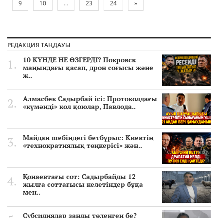
9
10
...
23
24
»
РЕДАКЦИЯ ТАҢДАУЫ
10 КҮНДЕ НЕ ӨЗГЕРДІ? Покровск
маңындағы қасап, дрон соғысы және
ж..
Алмасбек Садырбай ісі: Протоколдағы
«күмәнді» кол қоюлар, Павлода..
Майдан шебіндегі бетбұрыс: Киевтің
«технократиялық төңкерісі» жән..
Қонаевтағы сот: Садырбайды 12
жылға соттағысы келетіндер бұқа
мен..
Субсидиялар заңды төленген бе?