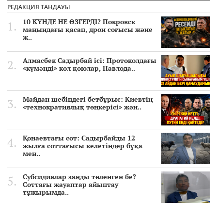
РЕДАКЦИЯ ТАҢДАУЫ
10 КҮНДЕ НЕ ӨЗГЕРДІ? Покровск
маңындағы қасап, дрон соғысы және
ж..
Алмасбек Садырбай ісі: Протоколдағы
«күмәнді» кол қоюлар, Павлода..
Майдан шебіндегі бетбұрыс: Киевтің
«технократиялық төңкерісі» жән..
Қонаевтағы сот: Садырбайды 12
жылға соттағысы келетіндер бұқа
мен..
Субсидиялар заңды төленген бе?
Соттағы жауаптар айыптау
тұжырымда..