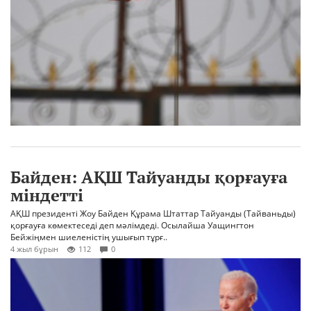
Байден: АҚШ Тайуанды қорғауға
міндетті
АҚШ президенті Жоу Байден Құрама Штаттар Тайуанды (Тайваньды)
қорғауға көмектеседі деп мәлімдеді. Осылайша Уащингтон
Бейжіңмен шиеленістің ушығып тұрғ..
4 жыл бұрын
112
0