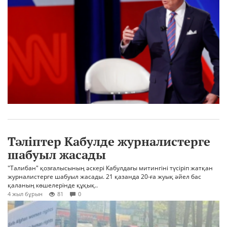
Тәліптер Кабулде журналистерге
шабуыл жасады
"Талибан" қозғалысының әскері Кабулдағы митингіні түсіріп жатқан
журналистерге шабуыл жасады. 21 қазанда 20-ға жуық әйел бас
қаланың көшелерінде құқық..
4 жыл бұрын
81
0