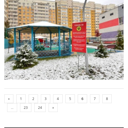
«
1
2
3
4
5
6
7
8
...
23
24
»