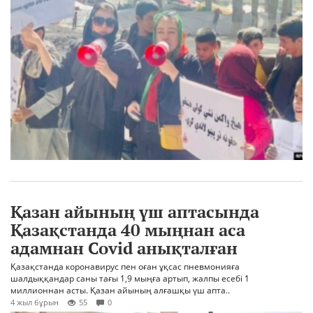
Қазан айының үш аптасында
Қазақстанда 40 мыңнан аса
адамнан Covid анықталған
Қазақстанда коронавирус пен оған ұқсас пневмонияға
шалдыққандар саны тағы 1,9 мыңға артып, жалпы есебі 1
миллионнан асты. Қазан айының алғашқы үш апта..
4 жыл бұрын
55
0