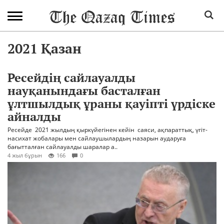
2021 Қазан
Ресейдің сайлауалды
науқанындағы басталған
ұлтшылдық ұраны қауіпті үрдіске
айналды
Ресейде 2021 жылдың қыркүйегінен кейін саяси, ақпараттық, үгіт-
насихат жобалары мен сайлаушылардың назарын аударуға
бағытталған сайлауалды шаралар а..
4 жыл бұрын
166
0