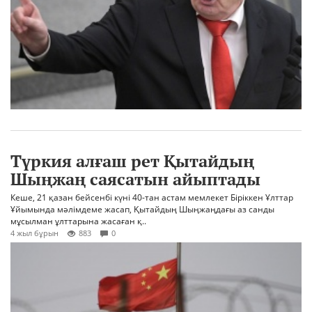
Түркия алғаш рет Қытайдың
Шыңжаң саясатын айыптады
Кеше, 21 қазан бейсенбі күні 40-тан астам мемлекет Біріккен Ұлттар
Ұйымында мәлімдеме жасап, Қытайдың Шыңжаңдағы аз санды
мұсылман ұлттарына жасаған қ..
4 жыл бұрын
883
0