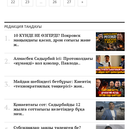
22
23
...
26
27
»
РЕДАКЦИЯ ТАҢДАУЫ
10 КҮНДЕ НЕ ӨЗГЕРДІ? Покровск
маңындағы қасап, дрон соғысы және
ж..
Алмасбек Садырбай ісі: Протоколдағы
«күмәнді» кол қоюлар, Павлода..
Майдан шебіндегі бетбұрыс: Киевтің
«технократиялық төңкерісі» жән..
Қонаевтағы сот: Садырбайды 12
жылға соттағысы келетіндер бұқа
мен..
Субсидиялар заңды төленген бе?