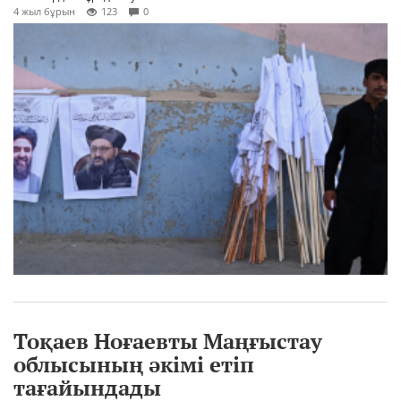
4 жыл бұрын
123
0
Тоқаев Ноғаевты Маңғыстау
облысының әкімі етіп
тағайындады