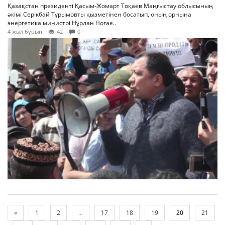
Қазақстан президенті Қасым-Жомарт Тоқаев Маңғыстау облысының
әкімі Серікбай Тұрымовты қызметінен босатып, оның орнына
энергетика министрі Нұрлан Ноғае..
4 жыл бұрын
42
0
«
1
2
...
17
18
19
20
21