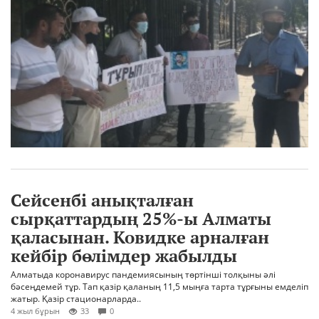
Сейсенбі анықталған
сырқаттардың 25%-ы Алматы
қаласынан. Ковидке арналған
кейбір бөлімдер жабылды
Алматыда коронавирус пандемиясының төртінші толқыны әлі
бәсеңдемей тұр. Тап қазір қаланың 11,5 мыңға тарта тұрғыны емделіп
жатыр. Қазір стационарларда..
4 жыл бұрын
33
0