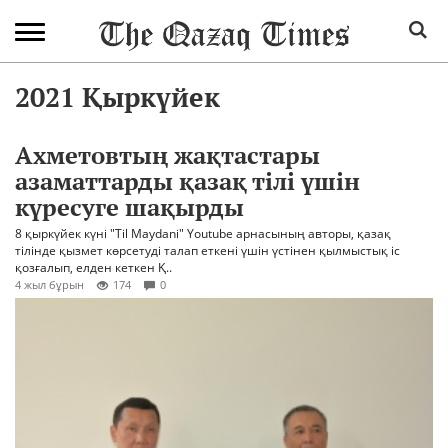
2021 Қыркүйек
Ахметовтың жақтастары
азаматтарды қазақ тілі үшін
күресуге шақырды
8 қыркүйек күні "Til Maydani" Youtube арнасының авторы, қазақ
тілінде қызмет көрсетуді талап еткені үшін үстінен қылмыстық іс
қозғалып, елден кеткен Қ..
4 жыл бұрын
174
0