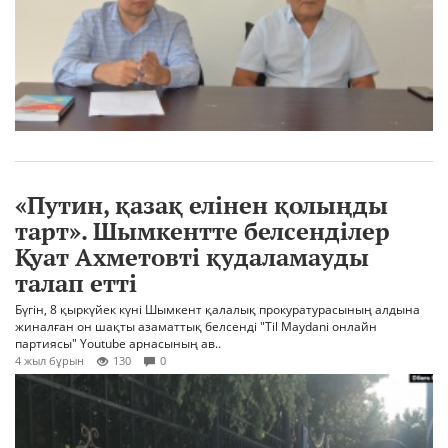
«Путин, қазақ елінен қолыңды
тарт». Шымкентте белсенділер
Қуат Ахметовті қудаламауды
талап етті
Бүгін, 8 қыркүйек күні Шымкент қалалық прокуратурасының алдына
жиналған он шақты азаматтық белсенді "Til Maydani онлайн
партиясы" Youtube арнасының ав..
4 жыл бұрын
130
0