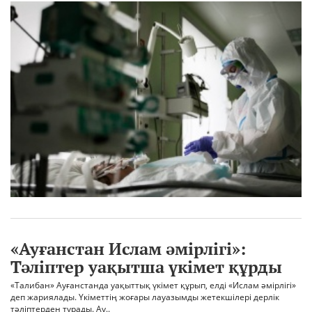
«Ауғанстан Ислам әмірлігі»:
Тәліптер уақытша үкімет құрды
«Талибан» Ауғанстанда уақыттық үкімет құрып, елді «Ислам әмірлігі»
деп жариялады. Үкіметтің жоғары лауазымды жетекшілері дерлік
тәліптерден тұрады. Ау..