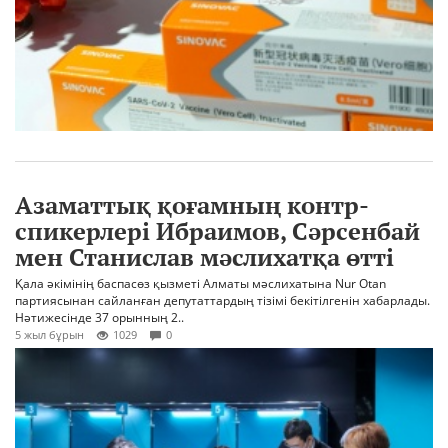
Азаматтық қоғамның контр-
спикерлері Ибраимов, Сәрсенбай
мен Станислав мәслихатқа өтті
Қала әкімінің баспасөз қызметі Алматы мәслихатына Nur Otan
партиясынан сайланған депутаттардың тізімі бекітілгенін хабарлады.
Нәтижесінде 37 орынның 2..
5 жыл бұрын
1029
0