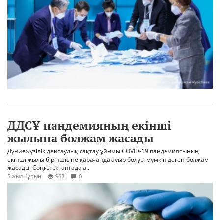
ДДСҰ пандемияның екінші
жылына болжам жасады
Дүниежүзілік денсаулық сақтау ұйымы COVID-19 пандемиясының
екінші жылы біріншісіне қарағанда ауыр болуы мүмкін деген болжам
жасады. Соңғы екі аптада а..
5 жыл бұрын
963
0