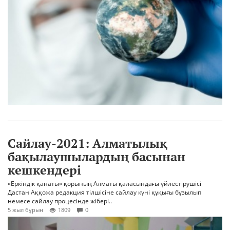
Сайлау-2021: Алматылық
бақылаушылардың басынан
кешкендері
«Еркіндік қанаты» қорының Алматы қаласындағы үйлестірушісі
Дастан Аққожа редакция тілшісіне сайлау күні құқығы бұзылып
немесе сайлау процесінде жібері..
5 жыл бұрын
1809
0