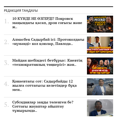
РЕДАКЦИЯ ТАҢДАУЫ
10 КҮНДЕ НЕ ӨЗГЕРДІ? Покровск
маңындағы қасап, дрон соғысы және
ж..
Алмасбек Садырбай ісі: Протоколдағы
«күмәнді» кол қоюлар, Павлода..
Майдан шебіндегі бетбұрыс: Киевтің
«технократиялық төңкерісі» жән..
Қонаевтағы сот: Садырбайды 12
жылға соттағысы келетіндер бұқа
мен..
Субсидиялар заңды төленген бе?
Соттағы жауаптар айыптау
тұжырымда..