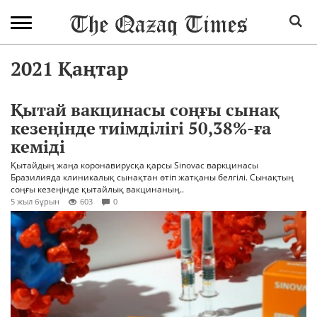
2021 Қаңтар
Қытай вакцинасы соңғы сынақ
кезеңінде тиімділігі 50,38%-ға
кеміді
Қытайдың жаңа коронавирусқа қарсы Sinovac варкцинасы
Бразилияда клиникалық сынақтан өтіп жатқаны белгілі. Сынақтың
соңғы кезеңінде қытайлық вакцинаның..
5 жыл бұрын
603
0