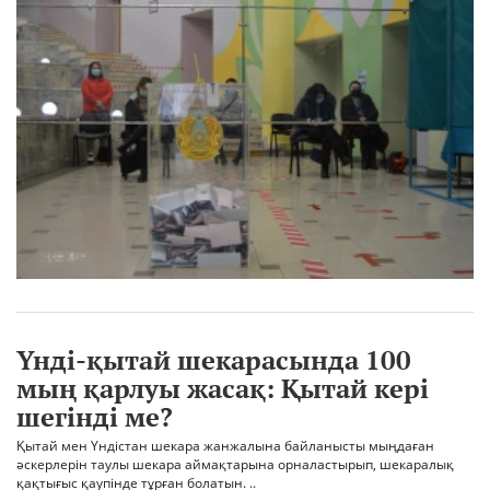
Үнді-қытай шекарасында 100
мың қарлуы жасақ: Қытай кері
шегінді ме?
Қытай мен Үндістан шекара жанжалына байланысты мыңдаған
әскерлерін таулы шекара аймақтарына орналастырып, шекаралық
қақтығыс қаупінде тұрған болатын. ..