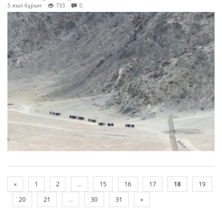
5 жыл бұрын
733
0
«
1
2
...
15
16
17
18
19
20
21
...
30
31
»