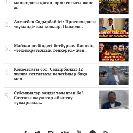
маңындағы қасап, дрон соғысы және
ж..
Алмасбек Садырбай ісі: Протоколдағы
«күмәнді» кол қоюлар, Павлода..
Майдан шебіндегі бетбұрыс: Киевтің
«технократиялық төңкерісі» жән..
Қонаевтағы сот: Садырбайды 12
жылға соттағысы келетіндер бұқа
мен..
Субсидиялар заңды төленген бе?
Соттағы жауаптар айыптау
тұжырымда..