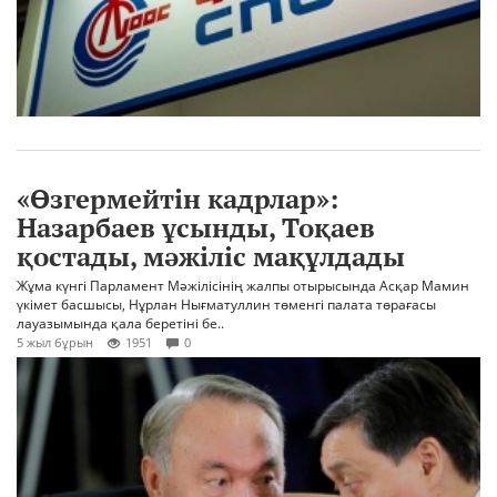
«Өзгермейтін кадрлар»:
Назарбаев ұсынды, Тоқаев
қостады, мәжіліс мақұлдады
Жұма күнгі Парламент Мәжілісінің жалпы отырысында Асқар Мамин
үкімет басшысы, Нұрлан Нығматуллин төменгі палата төрағасы
лауазымында қала беретіні бе..
5 жыл бұрын
1951
0