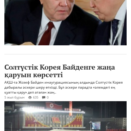
Солтүстік Корея Байденге жаңа
қаруын көрсетті
АҚШ-та Жозеф Байден инаугурациясының алдында Солтүстік Корея
дабыралы әскери шеру өткізді. Бұл әскери парадта «әлемдегі ең
қуатты қару» деп атаған жаң..
5 жыл бұрын
635
0