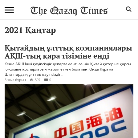
2021 Қаңтар
Қытайдың ұлттық компаниялары
АҚШ-тың қара тізіміне енді
Кеше АҚШ Ішкі қауіпсіздік департаменті өзінің Қытай қатеріне қарсы
іс-қимыл жоспарларын жария еткен болатын. Онда Құрама
Штаттардың ұлттық қауіпсіздіг..
5 жыл бұрын
597
0