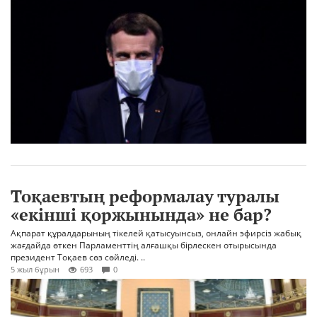
Тоқаевтың реформалау туралы
«екінші қоржынында» не бар?
Ақпарат құралдарының тікелей қатысуынсыз, онлайн эфирсіз жабық
жағдайда өткен Парламенттің алғашқы бірлескен отырысында
президент Тоқаев сөз сөйледі. ..
5 жыл бұрын
693
0