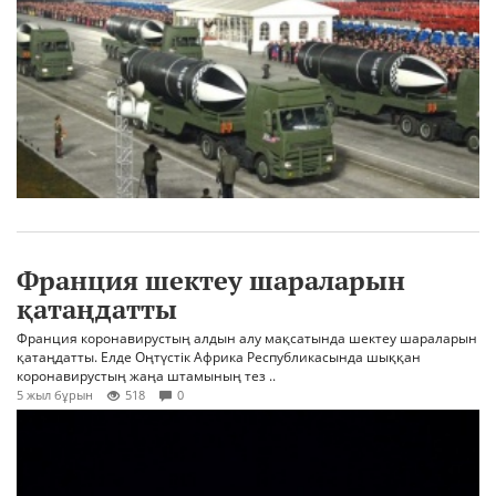
Франция шектеу шараларын
қатаңдатты
Франция коронавирустың алдын алу мақсатында шектеу шараларын
қатаңдатты. Елде Оңтүстік Африка Республикасында шыққан
коронавирустың жаңа штамының тез ..
5 жыл бұрын
518
0