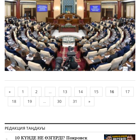
«
1
2
...
13
14
15
16
17
18
19
...
30
31
»
РЕДАКЦИЯ ТАҢДАУЫ
10 КҮНДЕ НЕ ӨЗГЕРДІ? Покровск