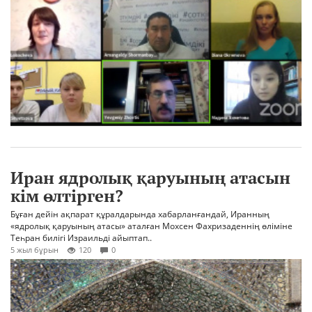
Иран ядролық қаруының атасын
кім өлтірген?
Бұған дейін ақпарат құралдарында хабарланғандай, Иранның
«ядролық қаруының атасы» аталған Мохсен Фахризаденнің өліміне
Теһран билігі Израильді айыптап..
5 жыл бұрын
120
0