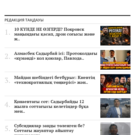
РЕДАКЦИЯ ТАҢДАУЫ
10 КҮНДЕ НЕ ӨЗГЕРДІ? Покровск
маңындағы қасап, дрон соғысы және
ж..
Алмасбек Садырбай ісі: Протоколдағы
«күмәнді» кол қоюлар, Павлода..
Майдан шебіндегі бетбұрыс: Киевтің
«технократиялық төңкерісі» жән..
Қонаевтағы сот: Садырбайды 12
жылға соттағысы келетіндер бұқа
мен..
Субсидиялар заңды төленген бе?
Соттағы жауаптар айыптау