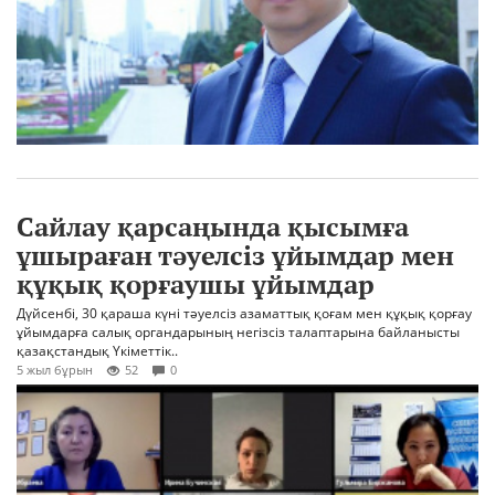
Сайлау қарсаңында қысымға
ұшыраған тәуелсіз ұйымдар мен
құқық қорғаушы ұйымдар
Дүйсенбі, 30 қараша күні тәуелсіз азаматтық қоғам мен құқық қорғау
ұйымдарға салық органдарының негізсіз талаптарына байланысты
қазақстандық Үкіметтік..
5 жыл бұрын
52
0