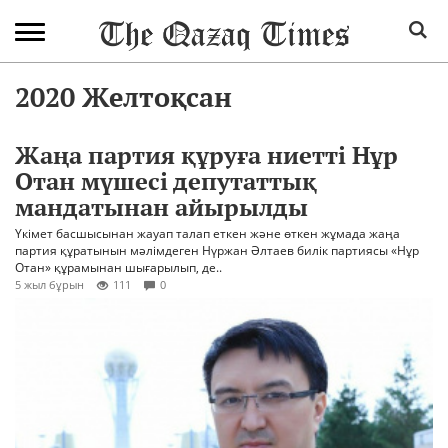
2020 Желтоқсан
Жаңа партия құруға ниетті Нұр
Отан мүшесі депутаттық
мандатынан айырылды
Үкімет басшысынан жауап талап еткен және өткен жұмада жаңа
партия құратынын мәлімдеген Нүржан Әлтаев билік партиясы «Нұр
Отан» құрамынан шығарылып, де..
5 жыл бұрын
111
0