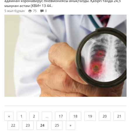
адамнан коронавирус пневмониясы анықталды. Қазіргі таңда 24,5
мыңнан астам (КВИ+ 13 44..
5 жыл бұрын
75
0
«
1
2
...
17
18
19
20
21
22
23
24
25
»