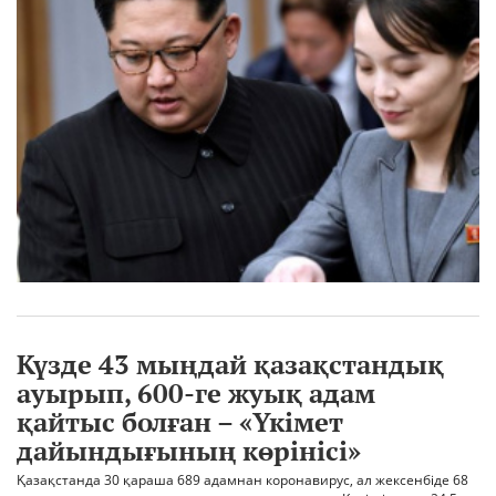
Күзде 43 мыңдай қазақстандық
ауырып, 600-ге жуық адам
қайтыс болған – «Үкімет
дайындығының көрінісі»
Қазақстанда 30 қараша 689 адамнан коронавирус, ал жексенбіде 68