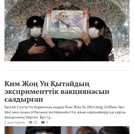
Ким Жоң Ун Қытайдың
эксприменттік вакциянасын
салдырған
Қытай Солтүстік Кореяның лидері Ким Жоң Ун (Kim Jong Un/Ким Чен
Ын) мен оның отбасына эксперименттік жаңа коронавирусқа қарсы
вакцинаны берген. Бұл ту..
5 жыл бұрын
95
0