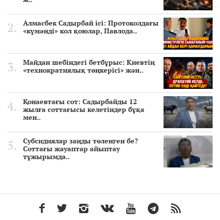
Алмасбек Садырбай ісі: Протоколдағы
«күмәнді» кол қоюлар, Павлода..
Майдан шебіндегі бетбұрыс: Киевтің
«технократиялық төңкерісі» жән..
Қонаевтағы сот: Садырбайды 12
жылға соттағысы келетіндер бұқа
мен..
Субсидиялар заңды төленген бе?
Соттағы жауаптар айыптау
тұжырымда..