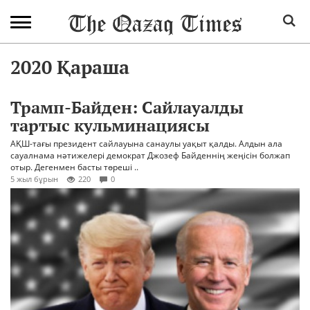
2020 Қараша
Трамп-Байден: Сайлауалды
тартыс кульминациясы
АҚШ-тағы президент сайлауына санаулы уақыт қалды. Алдын ала
сауалнама нәтижелері демократ Джозеф Байденнің жеңісін болжап
отыр. Дегенмен басты төреші ..
5 жыл бұрын
220
0