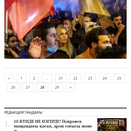
«
1
2
...
21
22
23
24
25
26
27
28
29
»
РЕДАКЦИЯ ТАҢДАУЫ
10 КҮНДЕ НЕ ӨЗГЕРДІ? Покровск
маңындағы қасап, дрон соғысы және
ж..