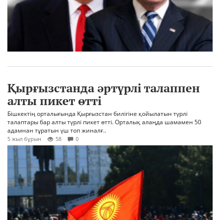
Қырғызстанда әртүрлі талаппен
алты пикет өтті
Бішкектің орталығында Қырғызстан билігіне қойылатын түрлі
талаптары бар алты түрлі пикет өтті. Орталық алаңда шамамен 50
адамнан тұратын үш топ жиналғ..
5 жыл бұрын
58
0