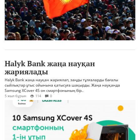
Halyk Bank жаңа науқан
жариялады
Halyk Bank жаңа науқан жариялап, заңды тұлғаларды бағалы
сыйлықтар ұтыс ойынына қатысуға шақырды. Жаңа науқанда
Samsung XCover 4S он смартфонының бір..
5 жыл бұрын
114
0