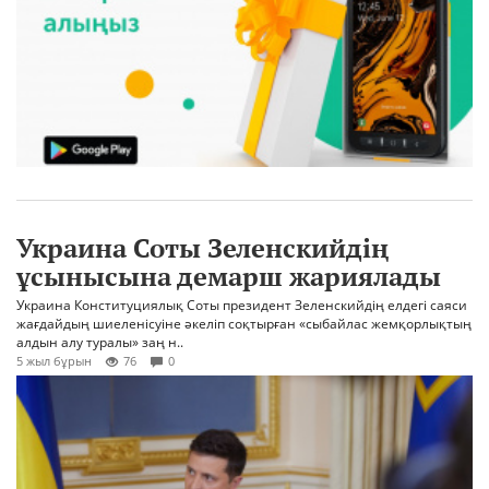
Украина Соты Зеленскийдің
ұсынысына демарш жариялады
Украина Конституциялық Соты президент Зеленскийдің елдегі саяси
жағдайдың шиеленісуіне әкеліп соқтырған «сыбайлас жемқорлықтың
алдын алу туралы» заң н..
5 жыл бұрын
76
0