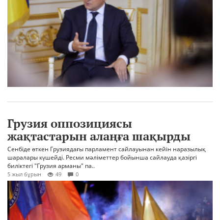
Грузия оппозициясы
жақтастарын алаңға шақырды
Сенбіде өткен Грузиядағы парламент сайлауынан кейін наразылық
шаралары күшейді. Ресми мәліметтер бойынша сайлауда қазіргі
биліктегі "Грузия арманы" па..
5 жыл бұрын
49
0