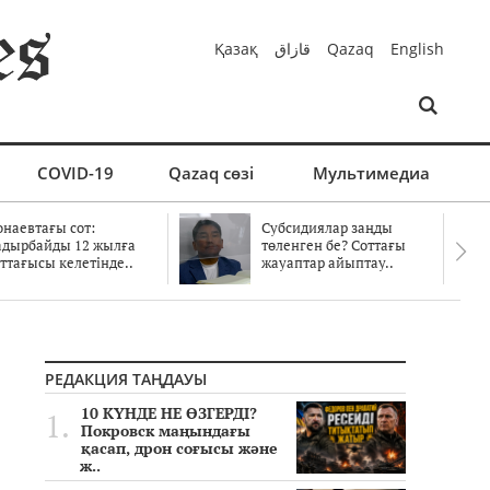
Қазақ
قازاق
Qazaq
English
COVID-19
Qazaq сөзі
Мультимедиа
онаевтағы сот:
Субсидиялар заңды
адырбайды 12 жылға
төленген бе? Соттағы
ттағысы келетінде..
жауаптар айыптау..
РЕДАКЦИЯ ТАҢДАУЫ
10 КҮНДЕ НЕ ӨЗГЕРДІ?
Покровск маңындағы
қасап, дрон соғысы және
ж..