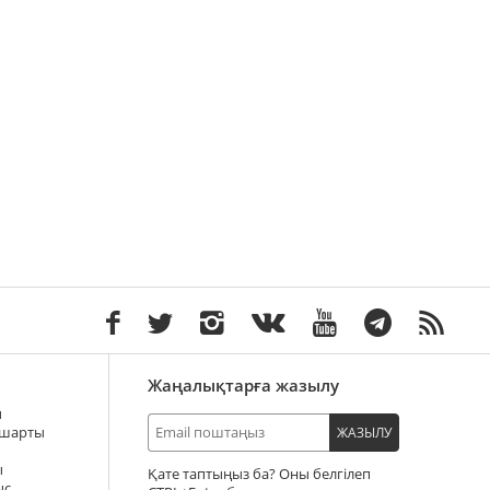
Жаңалықтарға жазылу
ы
 шарты
ЖАЗЫЛУ
ы
Қате таптыңыз ба? Оны белгілеп
ыс