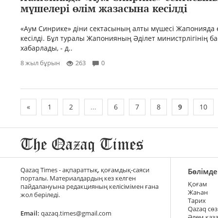
мүшелері өлім жазасына кесілді
«Аум Синрике» діни сектасының алты мүшесі Жапонияда 
кесілді. Бұл туралы Жапонияның Әділет министрлігінің б
хабарлады, - д..
8 жыл бұрын
263
0
«
1
2
...
6
7
8
9
10
Qazaq Times - ақпараттық, қоғамдық-саяси
Бөлімде
порталы. Материалдардың кез келген
Қоғам
пайдалануына редакцияның келісімімен ғана
Жаһан
жол беріледі.
Тарих
Qazaq сөз
Email:
qazaq.times@gmail.com
Әлем қаз