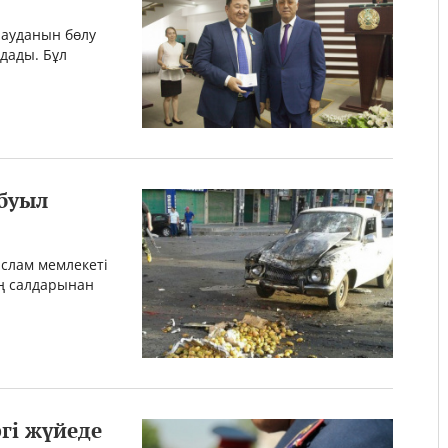
ауданын бөлу
дады. Бұл
буыл
слам мемлекеті
ң салдарынан
ргі жүйеде