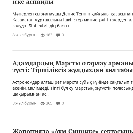
іске аспайды
Мәнерлеп сырғанаушы Денис Теннің қайғылы қазасынан
Қазақстан жұртшылығы ішкі істер министрлігін жерден а
салуда. Бірі еліміздің басты ..
8 жыл бұрын
183
0
Адамдардың Марсты отарлау арманы
түсті: Тіршіліксіз жұлдыздан көл таб
Астрономдар алғаш рет Марста сұйық күйінде сақталып т
екенін, мәлімдеді. Тіпті бұл су Марстың оңтүстік полюсы
шақырымнан ас..
8 жыл бұрын
365
0
Жапонияда «Аум Синрике» сектасын