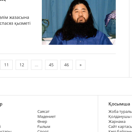
өлім жазасына
аспасөз қызметі
11
12
...
45
46
»
р
Қосымша
Саясат
Жоба турал
Мәдениет
Қолданушы
Өнер
Жарнама
і
Ғылым
Сайт картас
ақтары
Спорт
Кері байлан