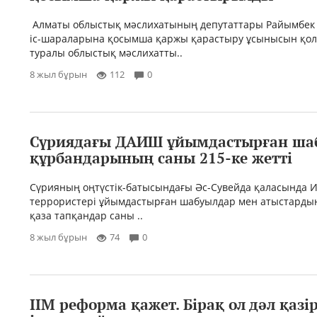
Алматы облыстық мәслихатының депутаттары Райымбек 
іс-шараларына қосымша қаржы қарастыру ұсынысын қол
туралы облыстық мәслихатты..
8 жыл бұрын
112
0
Сүриядағы ДАИШ ұйымдастырған ша
құрбандарының саны 215-ке жетті
Сүрияның оңтүстік-батысындағы Әс-Сувейда қаласында И
террористері ұйымдастырған шабуылдар мен атыстарды
қаза тапқандар саны ..
8 жыл бұрын
74
0
ІІМ реформа қажет. Бірақ ол дәл қазі