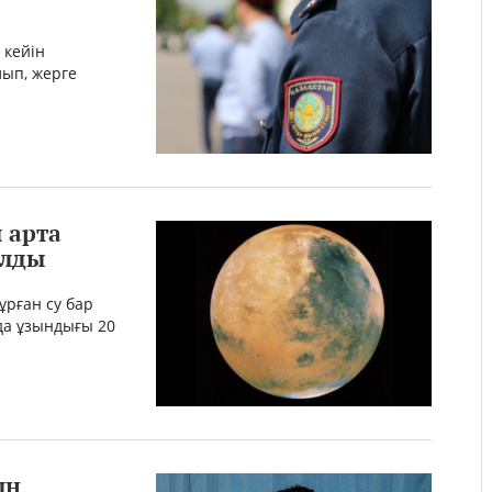
 кейін
лып, жерге
 арта
ылды
ұрған су бар
нда ұзындығы 20
ың