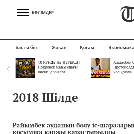
БӨЛІМДЕР
Басты бет
Жаһан
Қоғам
Экономик
10 КҮНДЕ НЕ ӨЗГЕРДІ?
Алмасбек С
Покровск маңындағы
Протоколд
қасап, дрон соғ..
кол қоюла.
2018 Шілде
Райымбек ауданын бөлу іс-шаралары
қосымша қаржы қарастырылды