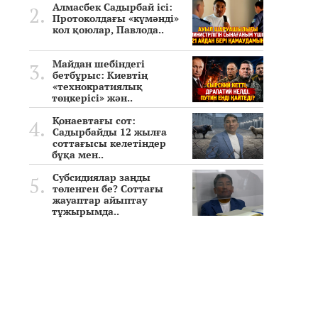
Алмасбек Садырбай ісі:
Протоколдағы «күмәнді»
кол қоюлар, Павлода..
Майдан шебіндегі
бетбұрыс: Киевтің
«технократиялық
төңкерісі» жән..
Қонаевтағы сот:
Садырбайды 12 жылға
соттағысы келетіндер
бұқа мен..
Субсидиялар заңды
төленген бе? Соттағы
жауаптар айыптау
тұжырымда..