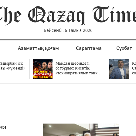
Бейсенбі, 6 Тамыз 2026
а
Азаматтық қоғам
Сараптама
Сұхбат
адырбай ісі:
Майдан шебіндегі
Қ
ағы «күмәнді»
бетбұрыс: Киевтің
С
.
«технократиялық төңк..
со
на