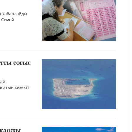
еп хабарлайды
л Семей
ты соғыс
вай
сатын кезекті
 қаржы