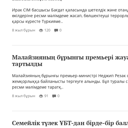
Ирак СІМ басшысы Бағдат қаласында шетелдік және ота
өкілдеріне ресми мәлімдеме жасап, бөлшектеуші террорл
қарсы күресте Түркияме..
8 жыл бұрын
120
0
Малайзияның бұрынғы премьері жау
тартылды
Малайзияның бұрынғы премьер-министрі Неджип Резак 
жемқорлыққа байланысты тергеуге алынды. Бұл туралы со
ресми мәлімдеме таратқ..
8 жыл бұрын
91
0
Семейлік түлек ҰБТ-дан бірде-бір бал