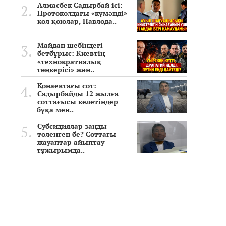
Алмасбек Садырбай ісі:
Протоколдағы «күмәнді»
кол қоюлар, Павлода..
Майдан шебіндегі
бетбұрыс: Киевтің
«технократиялық
төңкерісі» жән..
Қонаевтағы сот:
Садырбайды 12 жылға
соттағысы келетіндер
бұқа мен..
Субсидиялар заңды
төленген бе? Соттағы
жауаптар айыптау
тұжырымда..