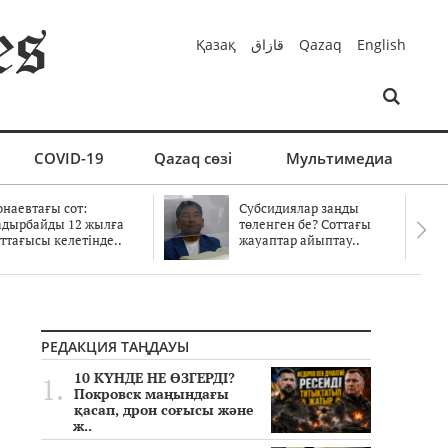
Қазақ
قازاق
Qazaq
English
COVID-19
Qazaq сөзі
Мультимедиа
онаевтағы сот:
Субсидиялар заңды
адырбайды 12 жылға
төленген бе? Соттағы
ттағысы келетінде..
жауаптар айыптау..
РЕДАКЦИЯ ТАҢДАУЫ
10 КҮНДЕ НЕ ӨЗГЕРДІ?
Покровск маңындағы
қасап, дрон соғысы және
ж..