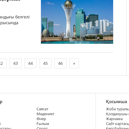
андығы белгелі
тырысында
42
43
44
45
46
»
р
Қосымша
Саясат
Жоба турал
Мәдениет
Қолданушы
Өнер
Жарнама
і
Ғылым
Сайт картас
ақтары
Спорт
Кері байлан