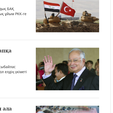
ндық БАҚ
ық ұйым PKK-ге
апқа
сыбайлас
л елдің үкіметі
л ала