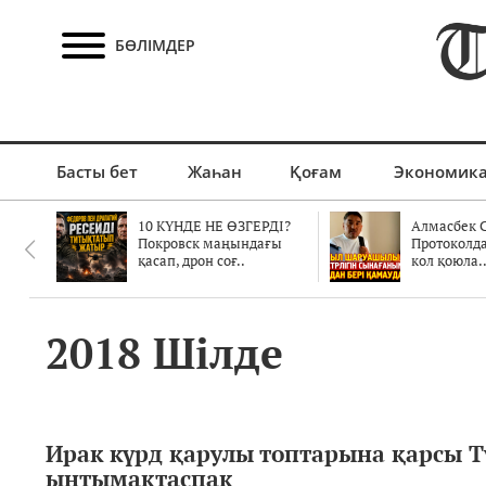
БӨЛІМДЕР
Басты бет
Жаһан
Қоғам
Экономик
10 КҮНДЕ НЕ ӨЗГЕРДІ?
Алмасбек С
Покровск маңындағы
Протоколд
қасап, дрон соғ..
кол қоюла.
2018 Шілде
Ирак күрд қарулы топтарына қарсы 
ынтымақтаспақ