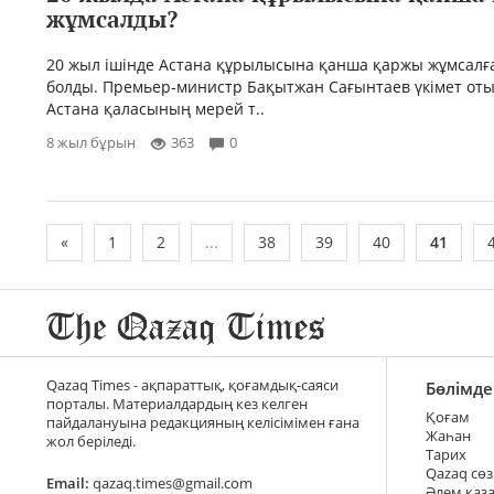
жұмсалды?
20 жыл ішінде Астана құрылысына қанша қаржы жұмсалғ
болды. Премьер-министр Бақытжан Сағынтаев үкімет о
Астана қаласының мерей т..
8 жыл бұрын
363
0
«
1
2
...
38
39
40
41
Qazaq Times - ақпараттық, қоғамдық-саяси
Бөлімде
порталы. Материалдардың кез келген
Қоғам
пайдалануына редакцияның келісімімен ғана
Жаһан
жол беріледі.
Тарих
Qazaq сөз
Email:
qazaq.times@gmail.com
Әлем қаз