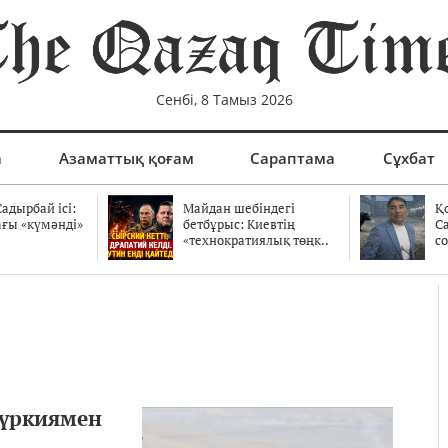
Сенбі, 8 Тамыз 2026
а
Азаматтық қоғам
Сараптама
Сұхбат
адырбай ісі:
Майдан шебіндегі
Қ
ағы «күмәнді»
бетбұрыс: Киевтің
С
.
«технократиялық төңк..
со
Түркиямен