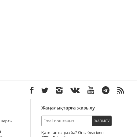
Жаңалықтарға жазылу
ы
 шарты
ЖАЗЫЛУ
ы
Қате таптыңыз ба? Оны белгілеп
ыс