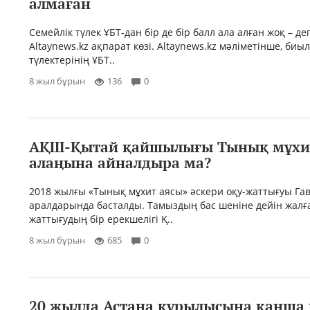
алмаған
Семейлік түлек ҰБТ-дан бір де бір балл ала алған жоқ – д
Altaynews.kz ақпарат көзі. Altaynews.kz мәліметінше, биы
түлектерінің ҰБТ..
8 жыл бұрын
136
0
АҚШ-Қытай қайшылығы Тынық мұхит
алаңына айналдыра ма?
2018 жылғы «Тынық мұхит аясы» әскери оқу-жаттығуы Га
аралдарында басталды. Тамыздың бас шеніне дейін жалға
жаттығудың бір ерекшелігі Қ..
8 жыл бұрын
685
0
20 жылда Астана құрылысына қанша