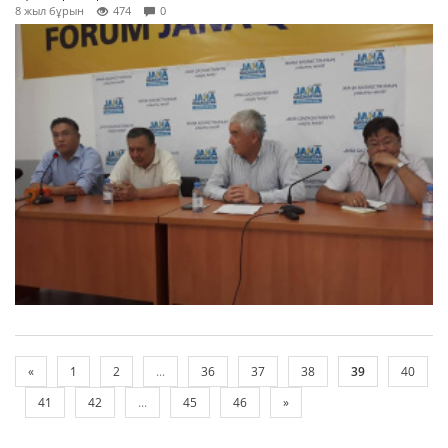
8 жыл бұрын
474
0
«
1
2
...
36
37
38
39
40
41
42
...
45
46
»