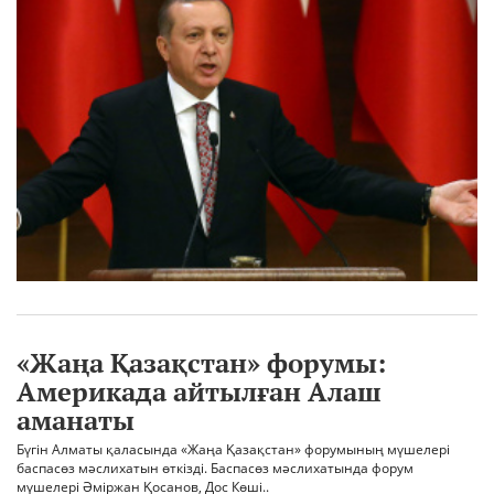
«Жаңа Қазақстан» форумы:
Америкада айтылған Алаш
аманаты
Бүгін Алматы қаласында «Жаңа Қазақстан» форумының мүшелері
баспасөз мәслихатын өткізді. Баспасөз мәслихатында форум
мүшелері Әміржан Қосанов, Дос Көші..