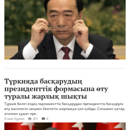
Түркияда басқарудың
президенттік формасына өту
туралы жарлық шықты
Түркия билігі елдің парламенттік басқарудан президенттік басқаруға
өту мәселесін заңмен бекітетін жарлыққа қол қойды. Сонымен қатар,
аталған құжат пре..
8 жыл бұрын
201
0