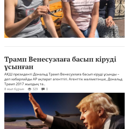
Трамп Венесуэлаға басып кіруді
ұсынған
АҚШ президенті Дональд Трамп Венесуэлаға басып кіруді ұсынды –
деп хабарлайды АР ақпарат агенттігі. Агенттік мәліметінше, Дональд
Трамп 2017 жылдың та..
8 жыл бұрын
329
0