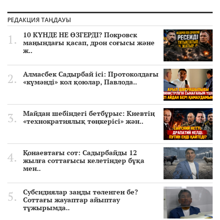
РЕДАКЦИЯ ТАҢДАУЫ
10 КҮНДЕ НЕ ӨЗГЕРДІ? Покровск
маңындағы қасап, дрон соғысы және
ж..
Алмасбек Садырбай ісі: Протоколдағы
«күмәнді» кол қоюлар, Павлода..
Майдан шебіндегі бетбұрыс: Киевтің
«технократиялық төңкерісі» жән..
Қонаевтағы сот: Садырбайды 12
жылға соттағысы келетіндер бұқа
мен..
Субсидиялар заңды төленген бе?
Соттағы жауаптар айыптау
тұжырымда..