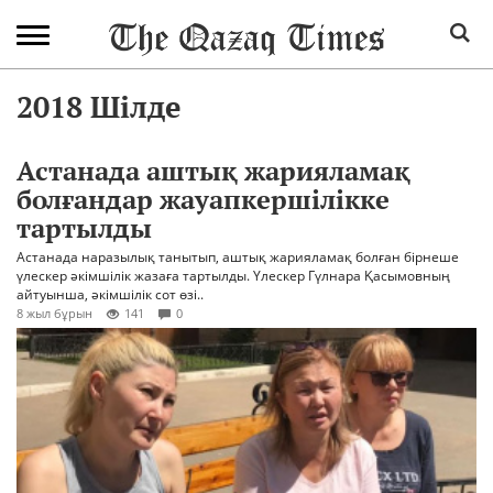
2018 Шілде
Астанада аштық жарияламақ
болғандар жауапкершілікке
тартылды
Астанада наразылық танытып, аштық жарияламақ болған бірнеше
үлескер әкімшілік жазаға тартылды. Үлескер Гүлнара Қасымовның
айтуынша, әкімшілік сот өзі..
8 жыл бұрын
141
0