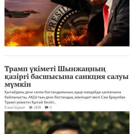
Трамп үкіметі Шынжаңның
қазіргі басшысына санкция салуы
мүмкін
Қытайдағы діни сенім бостандығының ауыр жағдайда қалғанына
байланысты, АҚШ-тың діни бостандық жөніндегі өкілі Сэм Браунбак
Трамп үкіметін Қытай билігі..
8 жыл бұрын
2838
0