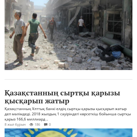
Қазақстанның сыртқы қарызы
қысқарып жатыр
Қазақстанның Ұлттық банкі елдің сыртқы қарызы қысқарып жатыр
деп мәлімдеді. 2018 жылдың 1 сәуіріндегі көрсеткіш бойынша сыртқы
қарыз 166,6 миллиард ..
8 жыл бұрын
186
0