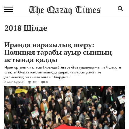
2018 Шілде
Иранда наразылық шеру:
Полиция тарабы ауыр сынның
астында қалды
Иран орталық қаласы Тһранда (Тегеран) сатушылар жаппай шеруге
шықты. Олар экономикалық дағдарысқа қарсы үкіметтің
дәрменсіздігін сынға алған. Оларды т..
8 жыл бұрын
101
0