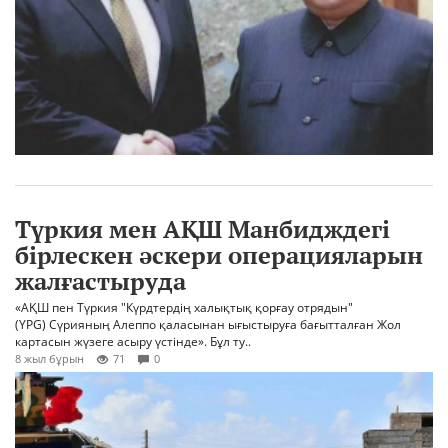
Түркия мен АҚШ Манбидждегі
бірлескен әскери операцияларын
жалғастыруда
«АҚШ пен Түркия "Күрдтердің халықтық қорғау отрядын"
(YPG) Сүрияның Алеппо қаласынан ығыстыруға бағытталған Жол
картасын жүзеге асыру үстінде». Бұл ту..
8 жыл бұрын
71
0