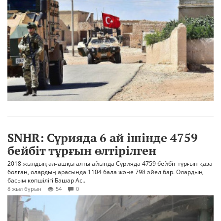
SNHR: Сүрияда 6 ай ішінде 4759
бейбіт тұрғын өлтірілген
2018 жылдың алғашқы алты айында Сүрияда 4759 бейбіт тұрғын қаза
болған, олардың арасында 1104 бала және 798 әйел бар. Олардың
басым көпшілігі Башар Ас..
8 жыл бұрын
54
0