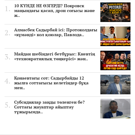
10 КҮНДЕ НЕ ӨЗГЕРДІ? Покровск
маңындағы қасап, дрон соғысы және
ж..
Алмасбек Садырбай ісі: Протоколдағы
«күмәнді» кол қоюлар, Павлода..
Майдан шебіндегі бетбұрыс: Киевтің
«технократиялық төңкерісі» жән..
Қонаевтағы сот: Садырбайды 12
жылға соттағысы келетіндер бұқа
мен..
Субсидиялар заңды төленген бе?
Соттағы жауаптар айыптау
тұжырымда..