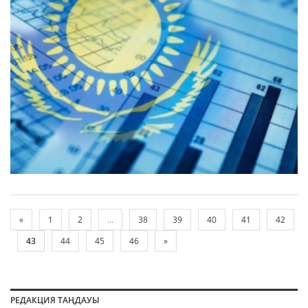
«
1
2
...
38
39
40
41
42
43
44
45
46
»
РЕДАКЦИЯ ТАҢДАУЫ