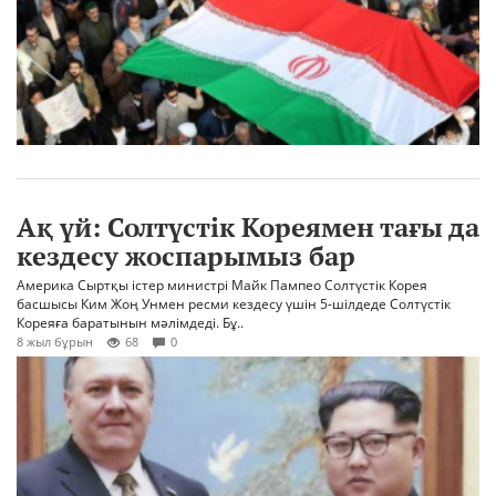
Ақ үй: Солтүстік Кореямен тағы да
кездесу жоспарымыз бар
Америка Сыртқы істер министрі Майк Пампео Солтүстік Корея
басшысы Ким Жоң Унмен ресми кездесу үшін 5-шілдеде Солтүстік
Кореяға баратынын мәлімдеді. Бұ..
8 жыл бұрын
68
0