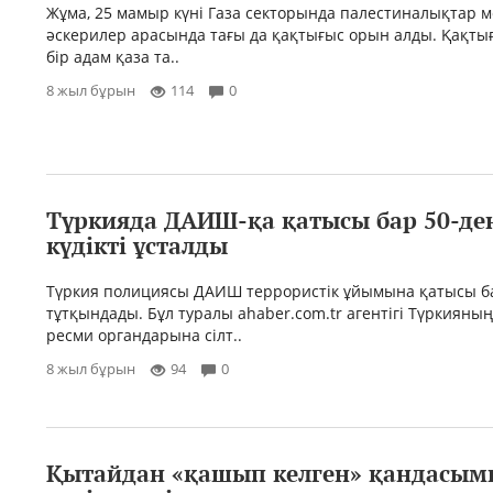
Жұма, 25 мамыр күні Газа секторында палестиналықтар м
әскерилер арасында тағы да қақтығыс орын алды. Қақты
бір адам қаза та..
8 жыл бұрын
114
0
Түркияда ДАИШ-қа қатысы бар 50-де
күдікті ұсталды
Түркия полициясы ДАИШ террористік ұйымына қатысы б
тұтқындады. Бұл туралы ahaber.com.tr агентігі Түркияны
ресми органдарына сілт..
8 жыл бұрын
94
0
Қытайдан «қашып келген» қандасы