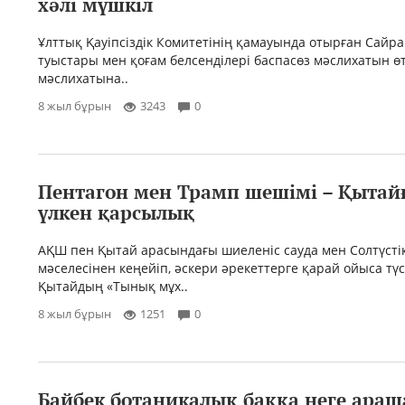
хәлі мүшкіл
Ұлттық Қауіпсіздік Комитетінің қамауында отырған Сайр
туыстары мен қоғам белсенділері баспасөз мәслихатын өтк
мәслихатына..
8 жыл бұрын
3243
0
Пентагон мен Трамп шешімі – Қытайғ
үлкен қарсылық
АҚШ пен Қытай арасындағы шиеленіс сауда мен Солтүсті
мәселесінен кеңейіп, әскери әрекеттерге қарай ойыса түс
Қытайдың «Тынық мұх..
8 жыл бұрын
1251
0
Байбек ботаникалық баққа неге араш