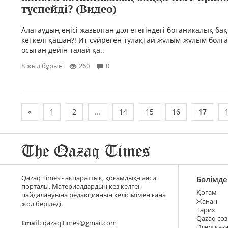
түспейді? (Видео)
Алатаудың еңісі жазылған дәл етегіндегі ботаникалық ба
кеткелі қашан?! Ит сүйреген тулақтай жұлым-жұлым бол
осыған дейін талай қа..
8 жыл бұрын
260
0
«
1
2
...
14
15
16
17
Qazaq Times - ақпараттық, қоғамдық-саяси
Бөлімде
порталы. Материалдардың кез келген
Қоғам
пайдалануына редакцияның келісімімен ғана
Жаһан
жол беріледі.
Тарих
Qazaq сөз
Email:
qazaq.times@gmail.com
Әлем қаз