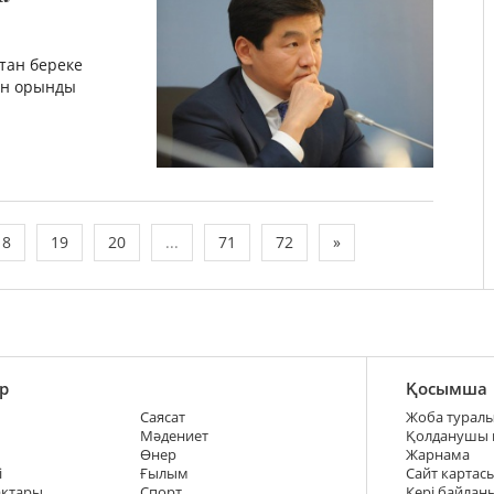
қтан береке
ған орынды
18
19
20
...
71
72
»
р
Қосымша
Саясат
Жоба турал
Мәдениет
Қолданушы
Өнер
Жарнама
і
Ғылым
Сайт картас
ақтары
Спорт
Кері байлан