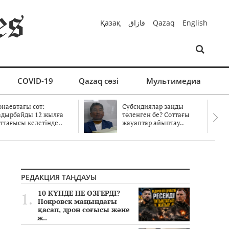
Қазақ
قازاق
Qazaq
English
COVID-19
Qazaq сөзі
Мультимедиа
онаевтағы сот:
Субсидиялар заңды
адырбайды 12 жылға
төленген бе? Соттағы
ттағысы келетінде..
жауаптар айыптау..
РЕДАКЦИЯ ТАҢДАУЫ
10 КҮНДЕ НЕ ӨЗГЕРДІ?
Покровск маңындағы
қасап, дрон соғысы және
ж..