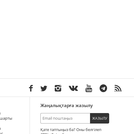
Жаңалықтарға жазылу
ы
 шарты
ЖАЗЫЛУ
ы
Қате таптыңыз ба? Оны белгілеп
ыс