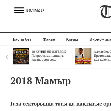
БӨЛІМДЕР
Басты бет
Жаһан
Қоғам
Экономик
10 КҮНДЕ НЕ ӨЗГЕРДІ?
Алмасбек С
Покровск маңындағы
Протоколд
қасап, дрон соғ..
кол қоюла.
2018 Мамыр
Газа секторында тағы да қақтығыс о