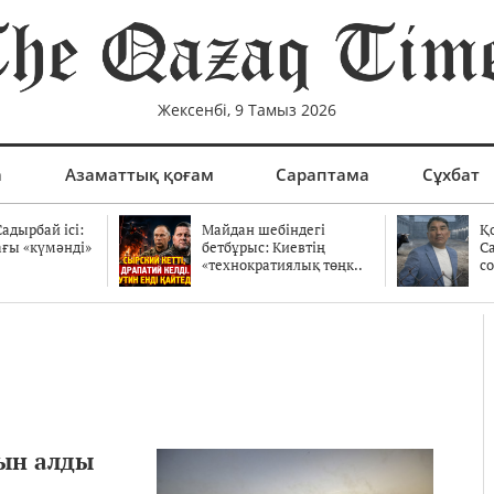
Жексенбі, 9 Тамыз 2026
а
Азаматтық қоғам
Сараптама
Сұхбат
адырбай ісі:
Майдан шебіндегі
Қ
ағы «күмәнді»
бетбұрыс: Киевтің
С
.
«технократиялық төңк..
со
рын алды