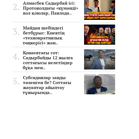
Алмасбек Садырбай ісі:
Протоколдағы «күмәнді»
кол қоюлар, Павлода..
Майдан шебіндегі
бетбұрыс: Киевтің
«технократиялық
төңкерісі» жән..
Қонаевтағы сот:
Садырбайды 12 жылға
соттағысы келетіндер
бұқа мен..
Субсидиялар заңды
төленген бе? Соттағы
жауаптар айыптау
тұжырымда..