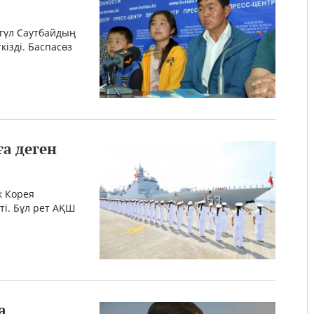
агүл Саутбайдың
ізді. Баспасөз
а деген
к Корея
ті. Бұл рет АҚШ
а