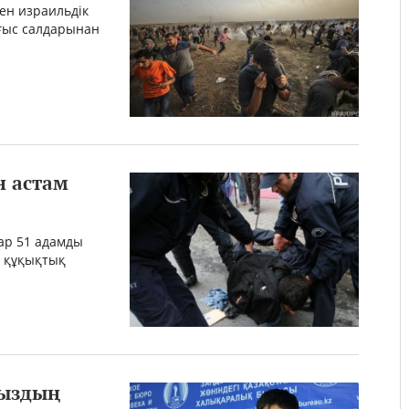
ен израильдік
ғыс салдарынан
н астам
ар 51 адамды
ң құқықтық
мыздың