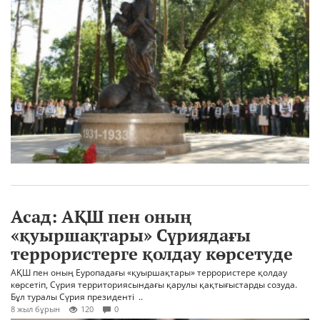
Асад: АҚШ пен оның
«қуыршақтары» Сүриядағы
террористерге қолдау көрсетуде
АҚШ пен оның Еуропадағы «қуыршақтары» террористере қолдау
көрсетіп, Сүрия территориясындағы қарулы қақтығыстарды созуда.
Бұл туралы Сүрия президенті ..
8 жыл бұрын
120
0