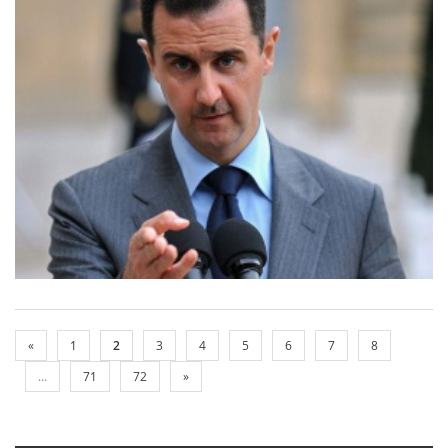
«
1
2
3
4
5
6
7
8
...
71
72
»