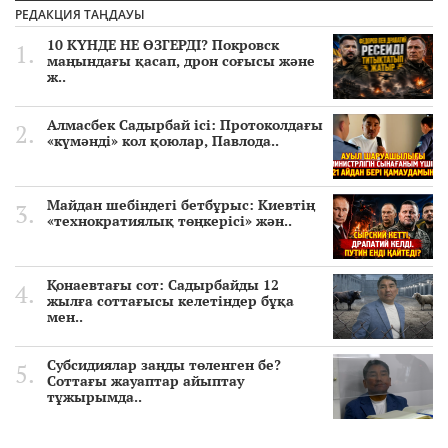
РЕДАКЦИЯ ТАҢДАУЫ
10 КҮНДЕ НЕ ӨЗГЕРДІ? Покровск
маңындағы қасап, дрон соғысы және
ж..
Алмасбек Садырбай ісі: Протоколдағы
«күмәнді» кол қоюлар, Павлода..
Майдан шебіндегі бетбұрыс: Киевтің
«технократиялық төңкерісі» жән..
Қонаевтағы сот: Садырбайды 12
жылға соттағысы келетіндер бұқа
мен..
Субсидиялар заңды төленген бе?
Соттағы жауаптар айыптау
тұжырымда..