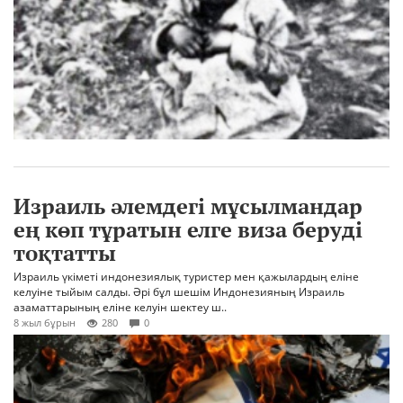
Израиль әлемдегі мұсылмандар
ең көп тұратын елге виза беруді
тоқтатты
Израиль үкіметі индонезиялық туристер мен қажылардың еліне
келуіне тыйым салды. Әрі бұл шешім Индонезияның Израиль
азаматтарының еліне келуін шектеу ш..
8 жыл бұрын
280
0