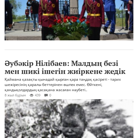
Әубәкір Нілібаев: Малдың безі
мен шикі ішегін жиіркене жедік
Қаймана қазақты қынадай қырған қара таңдақ қасіреті - тарих
шежіресінің қаралы беттерінен өшпек емес. Өйткені,
қандықолдардың қасақана жасаған нәубеті..
8 жыл бұрын
439
0