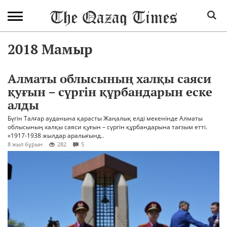
2018 Мамыр
Алматы облысының халқы саяси
қуғын – сүргін құрбандарын еске
алды
Бүгін Талғар ауданына қарасты Жаңалық елді мекенінде Алматы
облысының халқы саяси қуғын – сүргін құрбандарына тағзым етті.
«1917-1938 жылдар аралығынд..
8 жыл бұрын
282
5