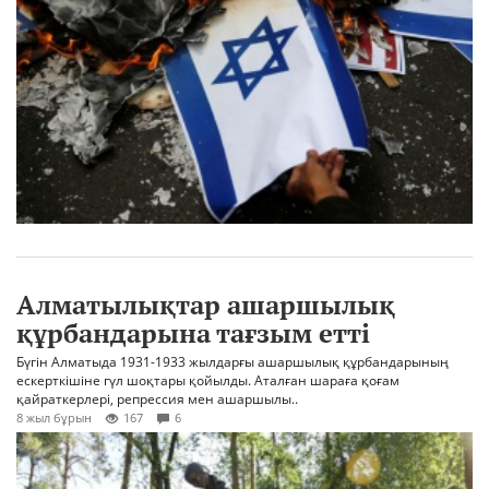
Алматылықтар ашаршылық
құрбандарына тағзым етті
Бүгін Алматыда 1931-1933 жылдарғы ашаршылық құрбандарының
ескерткішіне гүл шоқтары қойылды. Аталған шараға қоғам
қайраткерлері, репрессия мен ашаршылы..
8 жыл бұрын
167
6