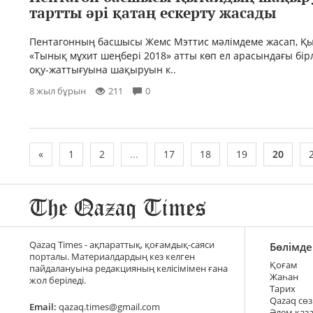
тартты әрі қатаң ескерту жасады
Пентагонның басшысы Жемс Мэттис мәлімдеме жасап, Қ
«Тынық мұхит шеңбері 2018» атты көп ел арасындағы бір
оқу-жаттығуына шақыруын к..
8 жыл бұрын
211
0
«
1
2
...
17
18
19
20
Qazaq Times - ақпараттық, қоғамдық-саяси
Бөлімде
порталы. Материалдардың кез келген
Қоғам
пайдалануына редакцияның келісімімен ғана
Жаһан
жол беріледі.
Тарих
Qazaq сөз
Email:
qazaq.times@gmail.com
Әлем қаз