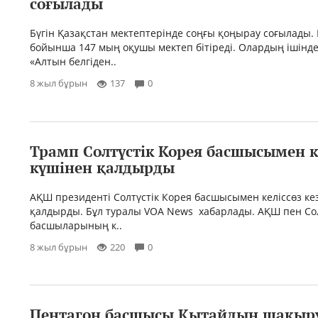
соғылады
Бүгін Қазақстан мектептерінде соңғы қоңырау соғылады.
бойынша 147 мың оқушы мектеп бітіреді. Олардың ішінд
«Алтын белгіден..
8 жыл бұрын
137
0
Трамп Солтүстік Корея басшысымен к
күшінен қалдырды
АҚШ президенті Солтүстік Корея басшысымен келіссөз ке
қалдырды. Бұл туралы VOA News хабарлады. АҚШ пен Сол
басшыларының к..
8 жыл бұрын
220
0
Пентагон басшысы Қытайдың шақыр