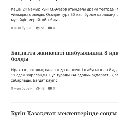
Кеше, 24 мамыр күні М.Әуезов атындағы драма театрда «
ұйымдастырылды. Осыдан тура 50 жыл бұрын қарашаңы
музейдің мерейтойы биы..
8 жыл бұрын
81
0
Бағдатта жанкешті шабуылынан 8 ад
болды
Ирактың орталық қаласында жанкешті шабуылынан 8 ада
11 адам жараланды. Бұл туралы «Анадолы» ақпараттық аг
хабарлады. Бағдат қауіпс..
8 жыл бұрын
43
0
Бүгін Қазақстан мектептерінде соңғ