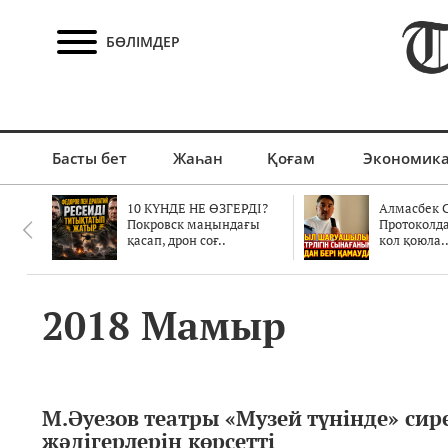
БӨЛІМДЕР
Басты бет
Жаһан
Қоғам
Экономик
10 КҮНДЕ НЕ ӨЗГЕРДІ?
Алмасбек С
Покровск маңындағы
Протоколд
қасап, дрон соғ..
кол қоюла.
2018 Мамыр
М.Әуезов театры «Музей түнінде» сир
жәдігерлерін көрсетті