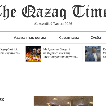
Жексенбі, 9 Тамыз 2026
а
Азаматтық қоғам
Сараптама
Сұхбат
адырбай ісі:
Майдан шебіндегі
Қ
ағы «күмәнді»
бетбұрыс: Киевтің
С
.
«технократиялық төңк..
со
ек