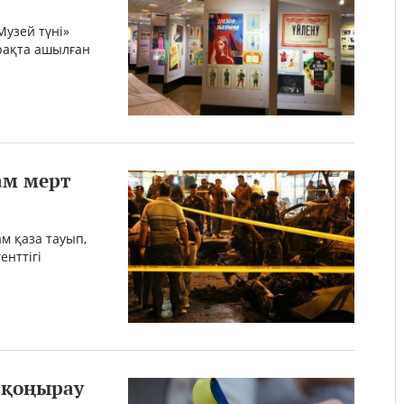
Музей түні»
рақта ашылған
ам мерт
м қаза тауып,
енттігі
ы қоңырау