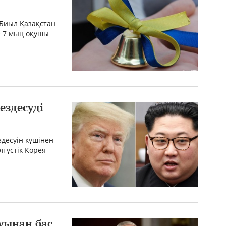
 Биыл Қазақстан
е 7 мың оқушы
ездесуді
здесуін күшінен
түстік Корея
уынан бас