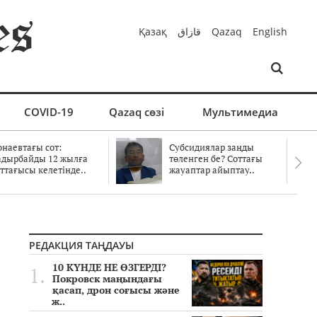
Қазақ
قازاق
Qazaq
English
COVID-19
Qazaq сөзі
Мультимедиа
онаевтағы сот:
Субсидиялар заңды
адырбайды 12 жылға
төленген бе? Соттағы
ттағысы келетінде..
жауаптар айыптау..
РЕДАКЦИЯ ТАҢДАУЫ
10 КҮНДЕ НЕ ӨЗГЕРДІ?
Покровск маңындағы
қасап, дрон соғысы және
ж..