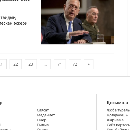
ытайдың
лескен әскери
21
22
23
...
71
72
»
р
Қосымша
Саясат
Жоба турал
Мәдениет
Қолданушы
Өнер
Жарнама
і
Ғылым
Сайт картас
ақтары
Спорт
Кері байлан