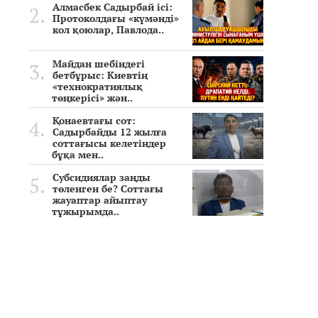
Алмасбек Садырбай ісі:
Протоколдағы «күмәнді»
кол қоюлар, Павлода..
Майдан шебіндегі
бетбұрыс: Киевтің
«технократиялық
төңкерісі» жән..
Қонаевтағы сот:
Садырбайды 12 жылға
соттағысы келетіндер
бұқа мен..
Субсидиялар заңды
төленген бе? Соттағы
жауаптар айыптау
тұжырымда..