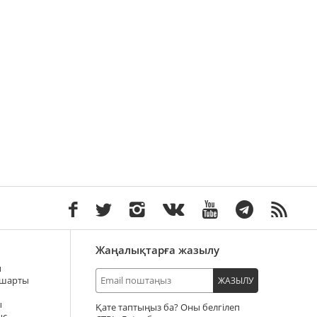
Жаңалықтарға жазылу
ы
 шарты
ЖАЗЫЛУ
ы
Қате таптыңыз ба? Оны белгілеп
ыс