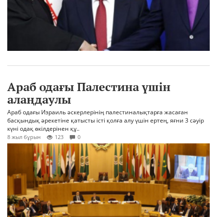
Араб одағы Палестина үшін
алаңдаулы
Араб одағы Израиль әскерлерінің палестиналықтарға жасаған
басқындық әрекетіне қатысты істі қолға алу үшін ертең, яғни 3 сәуір
күні одақ өкілдерінен құ..
8 жыл бұрын
123
0