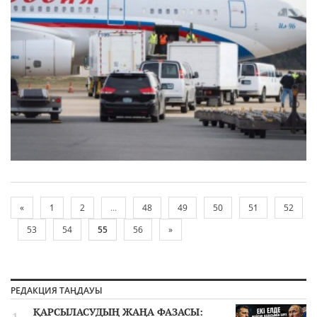
«
1
2
...
48
49
50
51
52
53
54
55
56
»
РЕДАКЦИЯ ТАҢДАУЫ
ҚАРСЫЛАСУДЫҢ ЖАҢА ФАЗАСЫ: