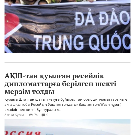
АҚШ-тан қуылған ресейлік
дипломаттарға берілген шекті
мерзім толды
Құрама Штаттан шығып кетуге бұйырылған орыс дипломаттарының
алғашқы тобы Ресейдің Уашингтондағы (Вашингтон/Washington)
елшілігінен кетті. Бұл туралы «..
8 жыл бұрын
74
0