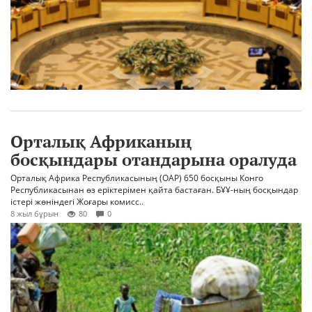
Орталық Африканың
босқындары отандарына оралуда
Орталық Африка Республикасының (ОАР) 650 босқыны Конго
Республикасынан өз еріктерімен қайта бастаған. БҰҰ-ның босқындар
істері жөніндегі Жоғары комисс..
8 жыл бұрын
80
0