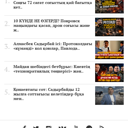
Соңғы 72 сағат соғыстың қай бағытқа
кет..
10 КҮНДЕ НЕ ӨЗГЕРДІ? Покровск
маңындағы қасап, дрон соғысы және
ж..
Алмасбек Садырбай ісі: Протоколдағы
«күмәнді» кол қоюлар, Павлода..
Майдан шебіндегі бетбұрыс: Киевтің
«технократиялық төңкерісі» жән..
Қонаевтағы сот: Садырбайды 12
жылға соттағысы келетіндер бұқа
мен..