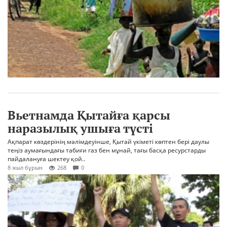
Вьетнамда Қытайға қарсы
наразылық ушыға түсті
Ақпарат көздерінің мәлімдеуінше, Қытай үкіметі көптен бері даулы
теңіз аумағындағы табиғи газ бен мұнай, тағы басқа ресурстарды
пайдалануға шектеу қой..
8 жыл бұрын
268
0