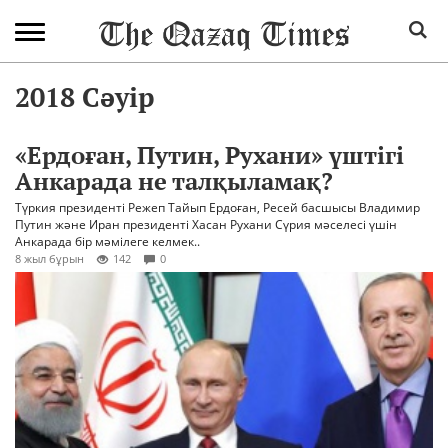
2018 Сәуір
«Ердоған, Путин, Рухани» үштігі
Анкарада не талқыламақ?
Түркия президенті Режеп Тайып Ердоған, Ресей басшысы Владимир
Путин және Иран президенті Хасан Рухани Сүрия мәселесі үшін
Анкарада бір мәмілеге келмек..
8 жыл бұрын
142
0