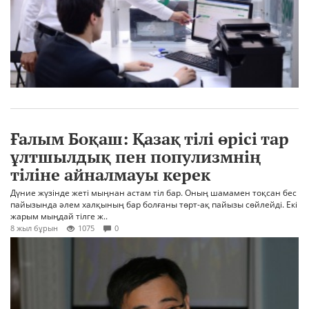
Ғалым Боқаш: Қазақ тілі өрісі тар
ұлтшылдық пен популизмнің
тіліне айналмауы керек
Дүние жүзінде жеті мыңнан астам тіл бар. Оның шамамен тоқсан бес
пайызында әлем халқының бар болғаны төрт-ақ пайызы сөйлейді. Екі
жарым мыңдай тілге ж..
8 жыл бұрын
1075
0