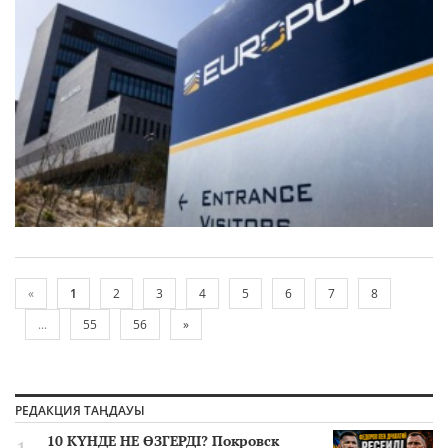
«
1
2
3
4
5
6
7
8
...
55
56
»
РЕДАКЦИЯ ТАҢДАУЫ
10 КҮНДЕ НЕ ӨЗГЕРДІ? Покровск