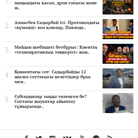
маңындағы қасап, дрон соғысы және
ж..
Алмасбек Садырбай ісі: Протоколдағы
«күмәнді» кол қоюлар, Павлода..
Майдан шебіндегі бетбұрыс: Киевтің
«технократиялық төңкерісі» жән..
Қонаевтағы сот: Садырбайды 12
жылға соттағысы келетіндер бұқа
мен..
Субсидиялар заңды төленген бе?
Соттағы жауаптар айыптау
тұжырымда..