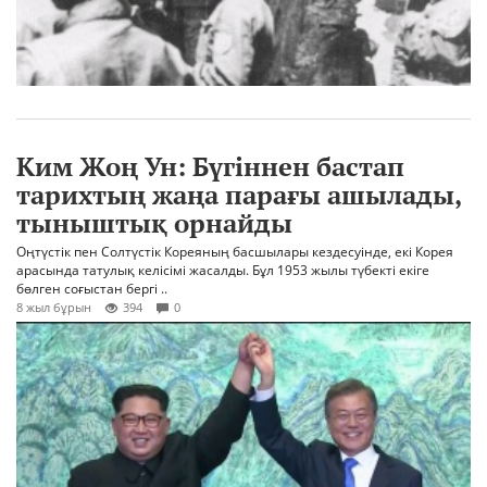
Ким Жоң Ун: Бүгіннен бастап
тарихтың жаңа парағы ашылады,
тыныштық орнайды
Оңтүстік пен Солтүстік Кореяның басшылары кездесуінде, екі Корея
арасында татулық келісімі жасалды. Бұл 1953 жылы түбекті екіге
бөлген соғыстан бергі ..
8 жыл бұрын
394
0