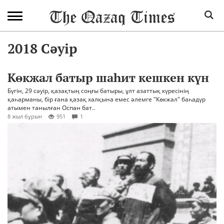
2018 Сәуір
Көкжал батыр шаһит кешкен күн
Бүгін, 29 сәуір, қазақтың соңғы батыры, ұлт азаттық күресінің
қаһарманы, бір ғана қазақ халқына емес әлемге "Көкжал" баһадүр
атымен танылған Оспан бат..
8 жыл бұрын
951
1