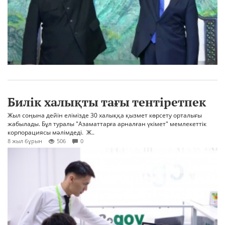
Билік халықты тағы тентіретпек
Жыл соңына дейін елімізде 30 халыққа қызмет көрсету орталығы
жабылады. Бұл туралы "Азаматтарға арналған үкімет" мемлекеттік
корпорациясы мәлімдеді. Ж..
8 жыл бұрын
506
0