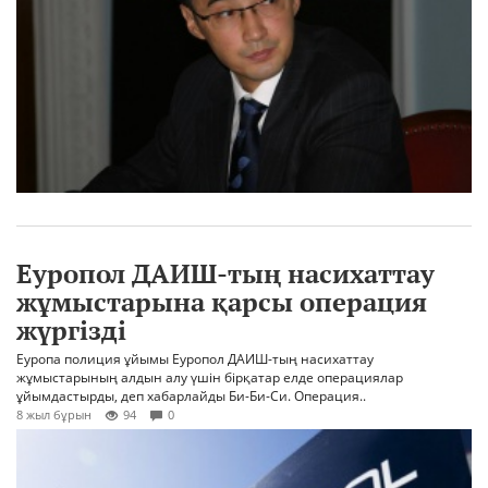
Еуропол ДАИШ-тың насихаттау
жұмыстарына қарсы операция
жүргізді
Еуропа полиция ұйымы Еуропол ДАИШ-тың насихаттау
жұмыстарының алдын алу үшін бірқатар елде операциялар
ұйымдастырды, деп хабарлайды Би-Би-Си. Операция..
8 жыл бұрын
94
0