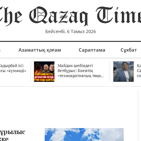
Бейсенбі, 6 Тамыз 2026
а
Азаматтық қоғам
Сараптама
Сұхбат
адырбай ісі:
Майдан шебіндегі
Қ
ағы «күмәнді»
бетбұрыс: Киевтің
С
.
«технократиялық төңк..
со
құрылыс
кке