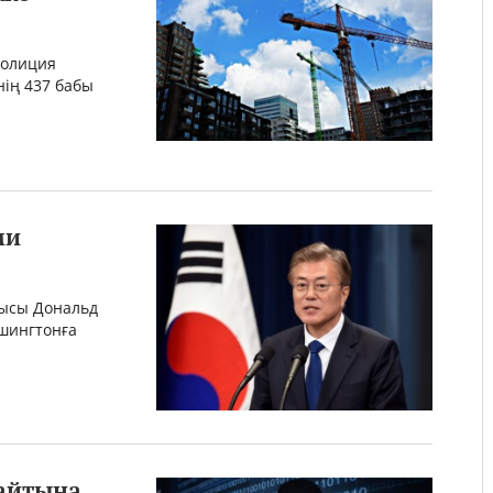
полиция
нің 437 бабы
ми
шысы Дональд
шингтонға
сайтына