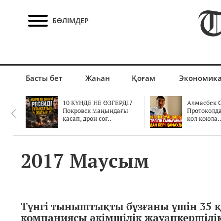
БӨЛІМДЕР
Басты бет
Жаһан
Қоғам
Экономик
10 КҮНДЕ НЕ ӨЗГЕРДІ?
Алмасбек С
Покровск маңындағы
Протоколд
қасап, дрон соғ..
кол қоюла.
2017 Маусым
Түнгі тыныштықты бұзғаны үшін 35 
компаниясы әкімшілік жауапкершілі