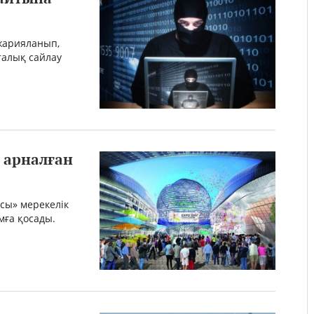
жарияланып,
талық сайлау
 арналған
ясы» мерекелік
мға қосады.