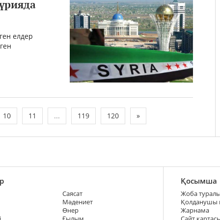
Сүрияда
ген елдер
еген
10
11
...
119
120
»
р
Қосымша
Саясат
Жоба турал
Мәдениет
Қолданушы
Өнер
Жарнама
і
Ғылым
Сайт картас