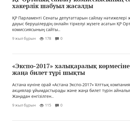
хакерлік шабуыл жасалды
ҚР Парламенті Сенаты депутаттарын сайлау нәтижелері 
дауыс берушілердің онлайн тіркелуі жүзеге асатын ҚР Ор
комиссиясының сайты..
9 жыл бұрын
178
0
«Экспо-2017» халықаралық көрмесіне
жаңа билет түрі шықты
Астана күніне орай «Астана Экспо-2017» Ұлттық компани
акциялар ұйымдастырады және жаңа билет түрін айналы
Жаңадан енгізілген..
9 жыл бұрын
115
0