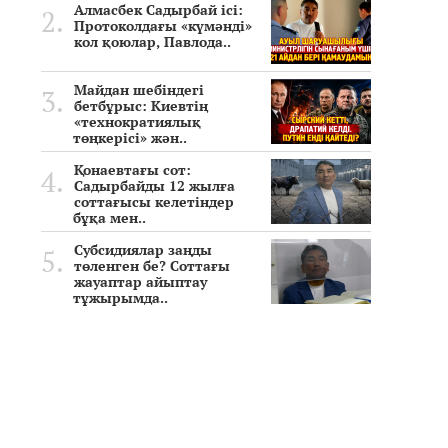
Алмасбек Садырбай ісі:
Протоколдағы «күмәнді»
кол қоюлар, Павлода..
Майдан шебіндегі
бетбұрыс: Киевтің
«технократиялық
төңкерісі» жән..
Қонаевтағы сот:
Садырбайды 12 жылға
соттағысы келетіндер
бұқа мен..
Субсидиялар заңды
төленген бе? Соттағы
жауаптар айыптау
тұжырымда..