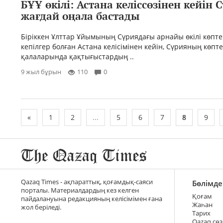
БҰҰ өкілі: Астана келіссөзінен кейін 
жағдай оңала бастады
Біріккен Ұлттар Ұйымының Сүриядағы арнайы өкілі көпте
кепілгер болған Астана келісімінен кейін, Сүрияның көпт
қалаларында қақтығыстардың ..
9 жыл бұрын
110
0
«
1
2
...
5
6
7
8
9
Qazaq Times - ақпараттық, қоғамдық-саяси
Бөлімде
порталы. Материалдардың кез келген
Қоғам
пайдалануына редакцияның келісімімен ғана
Жаһан
жол беріледі.
Тарих
Qazaq сөз