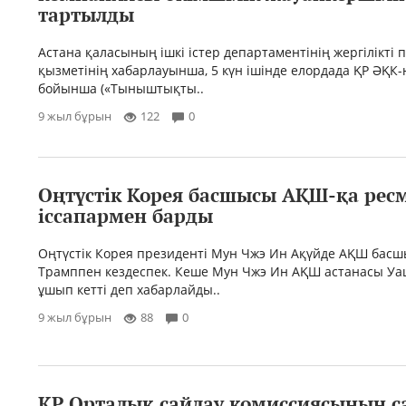
тартылды
Астана қаласының ішкі істер департаментінің жергілікті 
қызметінің хабарлауынша, 5 күн ішінде елордада ҚР ӘҚК-
бойынша («Тыныштықты..
9 жыл бұрын
122
0
Оңтүстік Корея басшысы АҚШ-қа рес
іссапармен барды
Оңтүстік Корея президенті Мун Чжэ Ин Ақүйде АҚШ бас
Трамппен кездеспек. Кеше Мун Чжэ Ин АҚШ астанасы Уа
ұшып кетті деп хабарлайды..
9 жыл бұрын
88
0
ҚР Орталық сайлау комиссиясының 