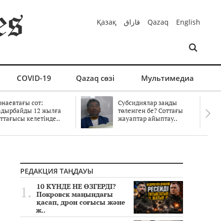
Қазақ
قازاق
Qazaq
English
COVID-19
Qazaq сөзі
Мультимедиа
онаевтағы сот:
Субсидиялар заңды
адырбайды 12 жылға
төленген бе? Соттағы
ттағысы келетінде..
жауаптар айыптау..
РЕДАКЦИЯ ТАҢДАУЫ
10 КҮНДЕ НЕ ӨЗГЕРДІ?
Покровск маңындағы
қасап, дрон соғысы және
ж..