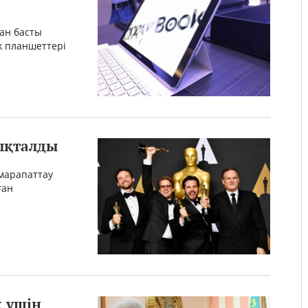
ан басты
k планшеттері
нықталды
 марапаттау
ған
қ үшiн