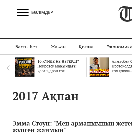
БӨЛІМДЕР
Басты бет
Жаһан
Қоғам
Экономик
10 КҮНДЕ НЕ ӨЗГЕРДІ?
Алмасбек С
Покровск маңындағы
Протоколд
қасап, дрон соғ..
кол қоюла.
2017 Ақпан
Эмма Стоун: "Мен арманымның жете
жүрген жанмын"