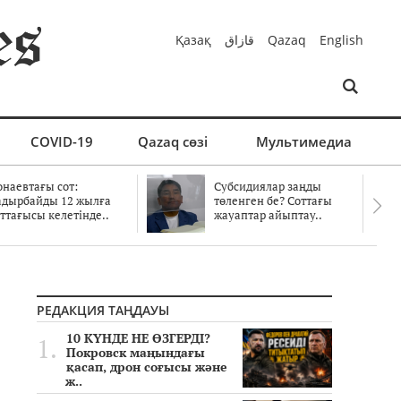
Қазақ
قازاق
Qazaq
English
COVID-19
Qazaq сөзі
Мультимедиа
онаевтағы сот:
Субсидиялар заңды
адырбайды 12 жылға
төленген бе? Соттағы
ттағысы келетінде..
жауаптар айыптау..
РЕДАКЦИЯ ТАҢДАУЫ
10 КҮНДЕ НЕ ӨЗГЕРДІ?
Покровск маңындағы
қасап, дрон соғысы және
ж..