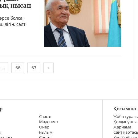
лық нысан
әрсе болса,
iлiгiн, салт-
...
66
67
»
р
Қосымша
Саясат
Жоба турал
Мәдениет
Қолданушы
Өнер
Жарнама
і
Ғылым
Сайт картас
ақтары
Спорт
Кері байлан