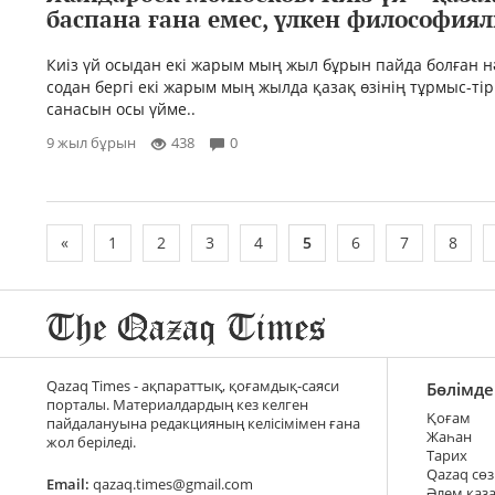
баспана ғана емес, үлкен философия
Киiз үй осыдан екi жарым мың жыл бұрын пайда болған н
содан бергi екi жарым мың жылда қазақ өзiнiң тұрмыс-тiрш
санасын осы үйме..
9 жыл бұрын
438
0
«
1
2
3
4
5
6
7
8
Qazaq Times - ақпараттық, қоғамдық-саяси
Бөлімде
порталы. Материалдардың кез келген
Қоғам
пайдалануына редакцияның келісімімен ғана
Жаһан
жол беріледі.
Тарих
Qazaq сөз
Email:
qazaq.times@gmail.com
Әлем қаз