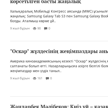
көрсетілген басты жаңалық
Халықаралық Мобильді Конгресс аясында (MWC) ұсынылғ
жаңалық: Samsung Galaxy Tab S3 пен Samsung Galaxy Boo
болды. Аталмыш көрме ұй..
9 жыл бұрын
90
0
"Оскар" жүлдесінің жеңімпаздары а
Америка киноакадемиясының кезекті "Оскар" жүлдесінің
салтанаты болып өтті. Назарларыңызға әзірге белгілі бол
жеңімпаздар мен үздік таныл..
9 жыл бұрын
161
0
Жандарбек Мәлібеков: Киiз үй – қаза