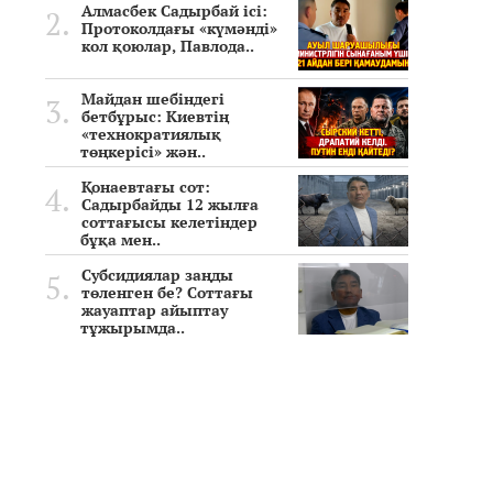
Алмасбек Садырбай ісі:
Протоколдағы «күмәнді»
кол қоюлар, Павлода..
Майдан шебіндегі
бетбұрыс: Киевтің
«технократиялық
төңкерісі» жән..
Қонаевтағы сот:
Садырбайды 12 жылға
соттағысы келетіндер
бұқа мен..
Субсидиялар заңды
төленген бе? Соттағы
жауаптар айыптау
тұжырымда..