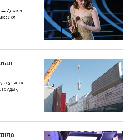
» — Демиен
мюзикл.
атып
луға ұсыныс
 атомдық
ында