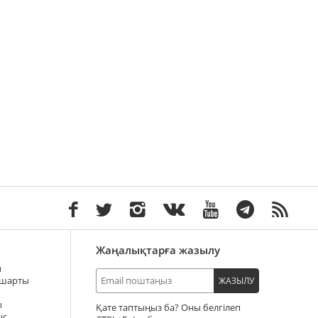
Жаңалықтарға жазылу
ы
 шарты
ЖАЗЫЛУ
ы
Қате таптыңыз ба? Оны белгілеп
ыс