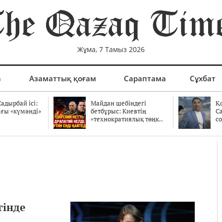
Жұма, 7 Тамыз 2026
а
Азаматтық қоғам
Сараптама
Сұхбат
адырбай ісі:
Майдан шебіндегі
Қ
ағы «күмәнді»
бетбұрыс: Киевтің
С
.
«технократиялық төңк..
со
гінде