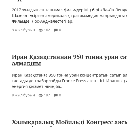
2017 жылдың ең танымал фильмдерінің бірі «Ла-Ла Ленд
Шазелл түсірген америкалық трагикомедия жанрындағы 
Фильмде Лос-Анджелестегі ар..
9 жыл бұрын
162
0
Иран Қазақстаннан 950 тонна уран с
алмақшы
Иран Қазақстанға 950 тонна уран концентратын сатып а
тастады деп хабарлайды France Press агенттігі Иранның
энергия қызметінінің ба..
9 жыл бұрын
197
0
Халықаралық Мобильді Конгресс аяс