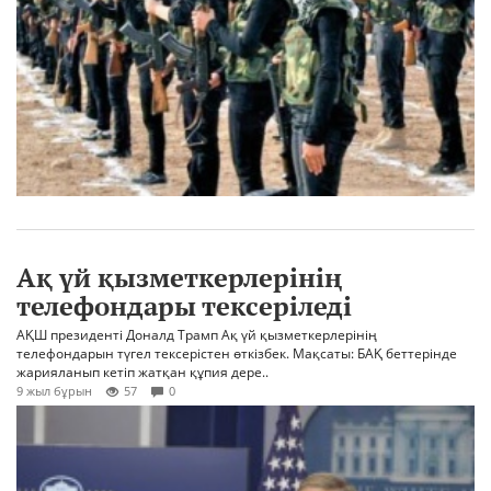
Ақ үй қызметкерлерінің
телефондары тексеріледі
АҚШ президенті Доналд Трамп Ақ үй қызметкерлерінің
телефондарын түгел тексерістен өткізбек. Мақсаты: БАҚ беттерінде
жарияланып кетіп жатқан құпия дере..
9 жыл бұрын
57
0