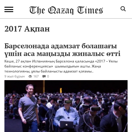
2017 Ақпан
Барселонада адамзат болашағы
үшін аса маңызды жиналыс өтті
Кеше, 27 ақпан Испанияның Барселона қаласында «2017 – Ұялы
байланыс конференциясы» шымылдығын ашты. Жаңа
технологияны, ұялы байланысты адамзат қоғамы..
9 жыл бұрын
167
0