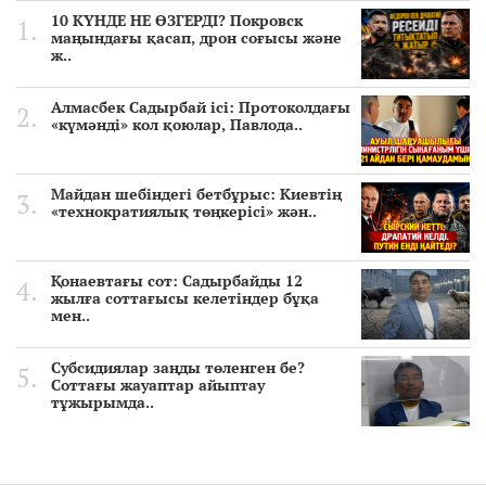
10 КҮНДЕ НЕ ӨЗГЕРДІ? Покровск
маңындағы қасап, дрон соғысы және
ж..
Алмасбек Садырбай ісі: Протоколдағы
«күмәнді» кол қоюлар, Павлода..
Майдан шебіндегі бетбұрыс: Киевтің
«технократиялық төңкерісі» жән..
Қонаевтағы сот: Садырбайды 12
жылға соттағысы келетіндер бұқа
мен..
Субсидиялар заңды төленген бе?
Соттағы жауаптар айыптау
тұжырымда..