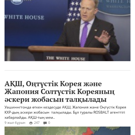
АҚШ, Оңтүстік Корея және
Жапония Солтүстік Кореяның
әскери жобасын талқылады
Уашиннгтонда өткен кездесуде АҚШ, Жапония және Оңтүстік Корея
КХР-дың әскери жобасын талқылады. Бұл туралы ROSBALT агенттігі
хабарлайды. АҚШ-тың мем..
9 жыл бұрын
247
0