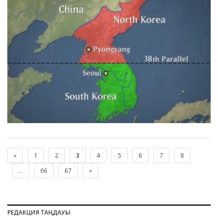
«
1
2
3
4
5
6
7
8
...
66
67
»
РЕДАКЦИЯ ТАҢДАУЫ