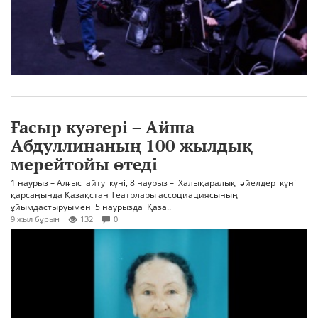
Ғасыр куәгері – Айша
Абдуллинаның 100 жылдық
мерейтойы өтеді
1 наурыз – Алғыс айту күні, 8 наурыз – Халықаралық әйелдер күні
қарсаңында Қазақстан Театрлары ассоциациясының
ұйымдастыруымен 5 наурызда Қаза..
9 жыл бұрын
132
0