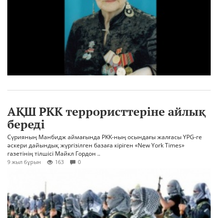
АҚШ PKK террористтеріне айлық
береді
Сүрияның Манбидж аймағында PKK-ның осындағы жалғасы YPG-ге
әскери дайындық жүргізілген базаға кіріген «New York Times»
газетінің тілшісі Майкл Гордон ..
9 жыл бұрын
163
0