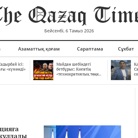
Бейсенбі, 6 Тамыз 2026
а
Азаматтық қоғам
Сараптама
Сұхбат
адырбай ісі:
Майдан шебіндегі
Қ
ағы «күмәнді»
бетбұрыс: Киевтің
С
.
«технократиялық төңк..
со
уцияға
ақұлдады