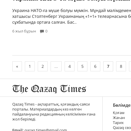
Украина НАТО-ға мүше болуы мүмкін. Мұндай мәлімдемен
хатшысы Столтенберг Украинаның «1+1» телеарнасына б
сұхбатында ортаға салған. Бас..
6 жыл бұрын
0
«
1
2
...
4
5
6
7
8
Qazaq Times - ақпараттық, қоғамдық-саяси
Бөлімде
порталы. Материалдардың кез келген
Қоғам
пайдалануына редакцияның келісімімен ғана
Жаһан
жол беріледі.
Тарих
Qazaq сөз
Email:
qazaq.times@gmail.com