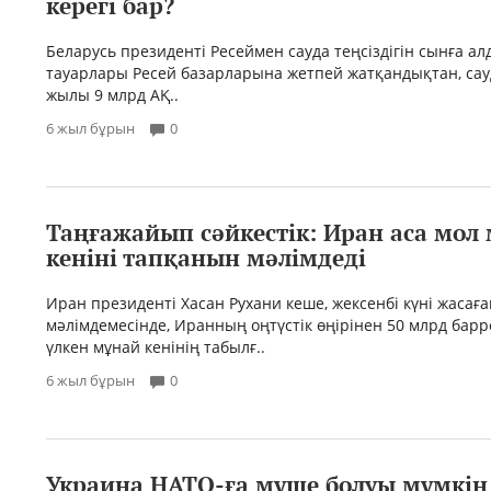
керегі бар?
Беларусь президенті Ресеймен сауда теңсіздігін сынға ал
тауарлары Ресей базарларына жетпей жатқандықтан, сауда
жылы 9 млрд АҚ..
6 жыл бұрын
0
Таңғажайып сәйкестік: Иран аса мол
кеніні тапқанын мәлімдеді
Иран президенті Хасан Рухани кеше, жексенбі күні жасаға
мәлімдемесінде, Иранның оңтүстік өңірінен 50 млрд бар
үлкен мұнай кенінің табылғ..
6 жыл бұрын
0
Украина НАТО-ға мүше болуы мүмкін