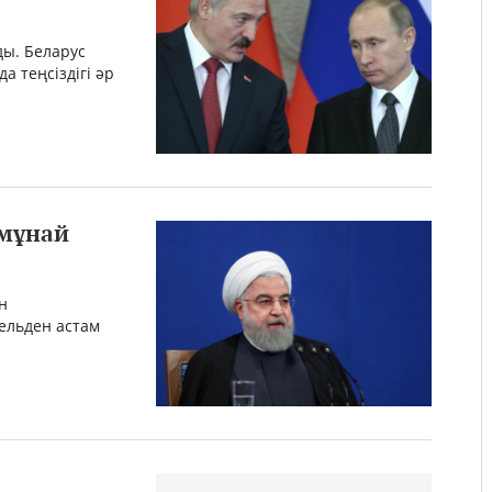
ды. Беларус
 теңсіздігі әр
 мұнай
н
рельден астам