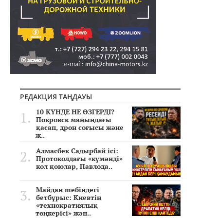
РЕДАКЦИЯ ТАҢДАУЫ
10 КҮНДЕ НЕ ӨЗГЕРДІ?
Покровск маңындағы
қасап, дрон соғысы және
ж..
Алмасбек Садырбай ісі:
Протоколдағы «күмәнді»
кол қоюлар, Павлода..
Майдан шебіндегі
бетбұрыс: Киевтің
«технократиялық
төңкерісі» жән..