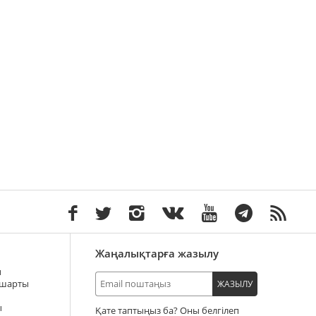
Жаңалықтарға жазылу
ы
 шарты
ЖАЗЫЛУ
ы
Қате таптыңыз ба? Оны белгілеп