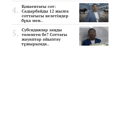
Қонаевтағы сот:
Садырбайды 12 жылға
соттағысы келетіндер
бұқа мен..
Субсидиялар заңды
төленген бе? Соттағы
жауаптар айыптау
тұжырымда..