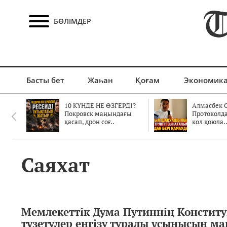
БӨЛІМДЕР
Басты бет
Жаһан
Қоғам
Экономик
10 КҮНДЕ НЕ ӨЗГЕРДІ?
Алмасбек С
Покровск маңындағы
Протоколд
қасап, дрон соғ..
кол қоюла.
Саяхат
Мемлекеттік Дума Путиннің Констит
түзетулер енгізу туралы ұсынысын м