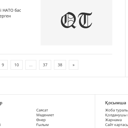
і НАТО бас
ерген
9
10
...
37
38
»
р
Қосымша
Саясат
Жоба турал
Мәдениет
Қолданушы
Өнер
Жарнама
і
Ғылым
Сайт картас