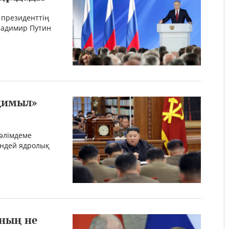
 президенттің
ладимир Путин
-қимыл»
мәлімдеме
індей ядролық
ның не