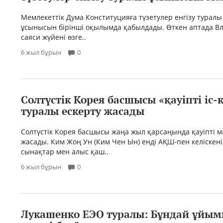
Мемлекеттік Дума Конституцияға түзетулер енгізу туралы
ұсынысын бірінші оқылымда қабылдады. Өткен аптада В
саяси жүйені өзге..
6 жыл бұрын
0
Солтүстік Корея басшысы «қауіпті іс
туралы ескерту жасады
Солтүстік Корея басшысы жаңа жыл қарсаңында қауіпті 
жасады. Ким Жоң Ун (Ким Чен Ын) енді АҚШ-пен келіскен
сынақтар мен алыс қаш..
6 жыл бұрын
0
Лукашенко ЕЭО туралы: Бұндай ұйым