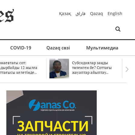
Қазақ
قازاق
Qazaq
English
COVID-19
Qazaq сөзі
Мультимедиа
онаевтағы сот:
Субсидиялар заңды
адырбайды 12 жылға
төленген бе? Соттағы
ттағысы келетінде..
жауаптар айыптау..