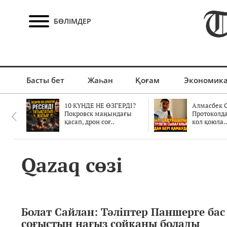
БӨЛІМДЕР
Басты бет
Жаһан
Қоғам
Экономик
10 КҮНДЕ НЕ ӨЗГЕРДІ?
Алмасбек С
Покровск маңындағы
Протоколд
қасап, дрон соғ..
кол қоюла.
Qazaq сөзі
Болат Сайлан: Тәліптер Паншерге бас
соғыстың нағыз сойқаны болады