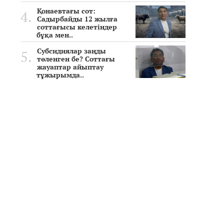
Қонаевтағы сот:
Садырбайды 12 жылға
соттағысы келетіндер
бұқа мен..
Субсидиялар заңды
төленген бе? Соттағы
жауаптар айыптау
тұжырымда..