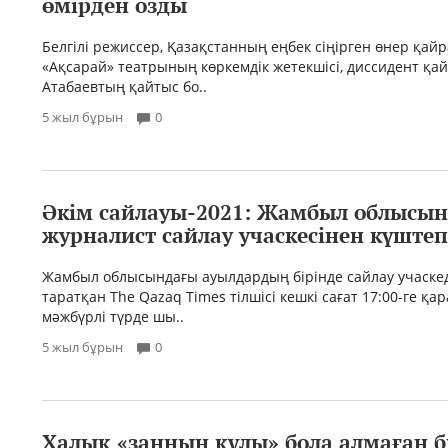
өмірден озды
Белгілі режиссер, Қазақстанның еңбек сіңірген өнер қайр
«Ақсарай» театрының көркемдік жетекшісі, диссидент қа
Атабаевтың қайтыс бо..
5 жыл бұрын
0
Әкім сайлауы-2021: Жамбыл облысы
журналист сайлау учаскесінен күште
Жамбыл облысындағы ауылдардың бірінде сайлау учаске
таратқан The Qazaq Times тілшісі кешкі сағат 17:00-ге қа
мәжбүрлі түрде шы..
5 жыл бұрын
0
Халық «заңның құлы» бола алмаған б