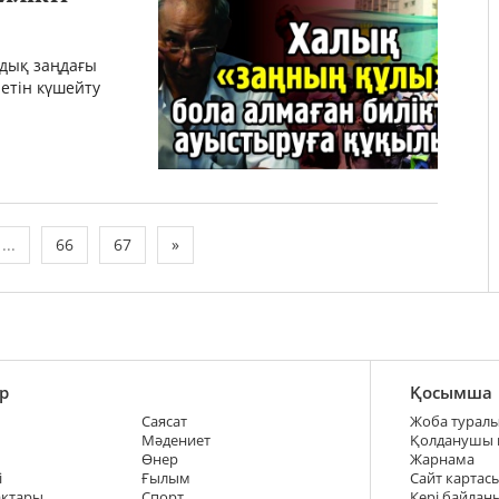
дық заңдағы
етін күшейту
...
66
67
»
р
Қосымша
Саясат
Жоба турал
Мәдениет
Қолданушы
Өнер
Жарнама
і
Ғылым
Сайт картас
ақтары
Спорт
Кері байлан