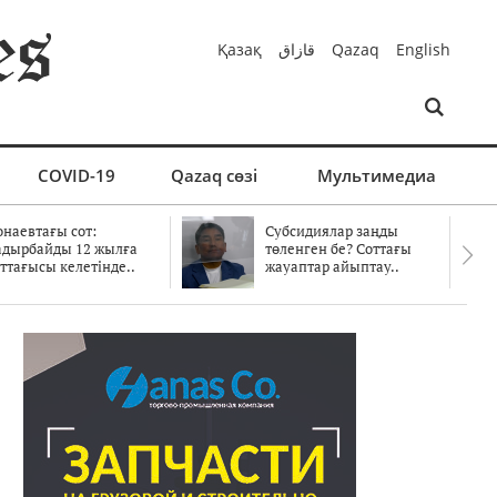
Қазақ
قازاق
Qazaq
English
COVID-19
Qazaq сөзі
Мультимедиа
онаевтағы сот:
Субсидиялар заңды
адырбайды 12 жылға
төленген бе? Соттағы
ттағысы келетінде..
жауаптар айыптау..