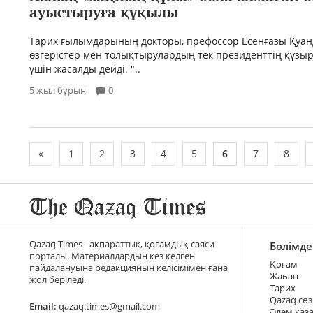
ауыстыруға құқылы
Тарих ғылымдарының докторы, префоссор Есенғазы Қуан
өзгерістер мен толықтырулардың тек президенттің құзыр
үшін жасалды дейді. "..
5 жыл бұрын
0
«
1
2
3
4
5
6
7
8
Qazaq Times - ақпараттық, қоғамдық-саяси
Бөлімде
порталы. Материалдардың кез келген
Қоғам
пайдалануына редакцияның келісімімен ғана
Жаһан
жол беріледі.
Тарих
Qazaq сөз
Email:
qazaq.times@gmail.com
Әлем қаз