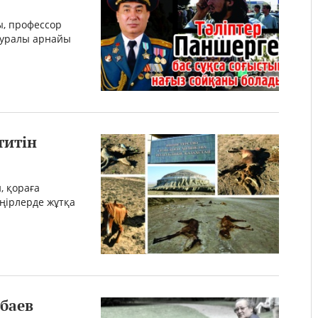
ы, профессор
 туралы арнайы
титін
, қораға
ңірлерде жұтқа
абаев