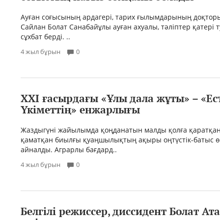
Ауған соғысының ардагері, тарих ғылымдарының доқтор
Сайлан Болат Санабайұлы ауған ахуалы, тәліптер қатері
сұхбат берді. ..
4 жыл бұрын
0
ХХІ ғасырдағы «Ұлы дала жұты» – «Ес
Үкіметтің» енжарлығы
Жаздыгүні жайылымда қоңданатын малды қолға қаратқан
қаматқан биылғы қуаңшылықтың ақыры оңтүстік-батыс ө
айналды. Аграрлы бағдард..
4 жыл бұрын
0
Белгілі режиссер, диссидент Болат Ат