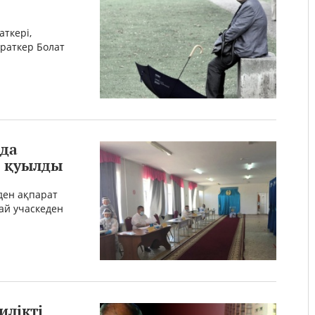
аткері,
йраткер Болат
нда
п қуылды
ден ақпарат
рай учаскеден
илікті