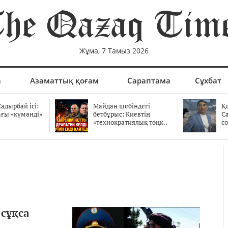
Жұма, 7 Тамыз 2026
а
Азаматтық қоғам
Сараптама
Сұхбат
адырбай ісі:
Майдан шебіндегі
Қ
ағы «күмәнді»
бетбұрыс: Киевтің
С
.
«технократиялық төңк..
со
 сұқса