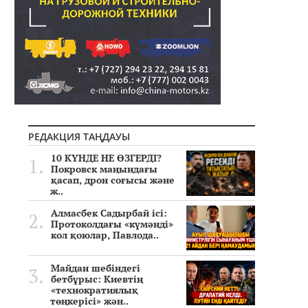
РЕДАКЦИЯ ТАҢДАУЫ
10 КҮНДЕ НЕ ӨЗГЕРДІ?
Покровск маңындағы
қасап, дрон соғысы және
ж..
Алмасбек Садырбай ісі:
Протоколдағы «күмәнді»
кол қоюлар, Павлода..
Майдан шебіндегі
бетбұрыс: Киевтің
«технократиялық
төңкерісі» жән..