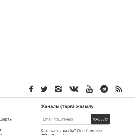
Жаңалықтарға жазылу
ы
 шарты
ЖАЗЫЛУ
ы
Қате таптыңыз ба? Оны белгілеп
ыс